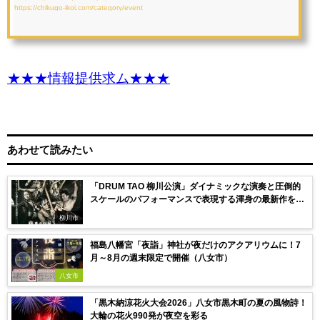
https://chikugo-ikoi.com/category/event
★★★情報提供求ム★★★
あわせて読みたい
「DRUM TAO 柳川公演」ダイナミックな演奏と圧倒的
スケールのパフォーマンスで表現する渾身の最新作を披
露！
柳川市
福島八幡宮「夜詣」神社が夜だけのアクアリウムに！7
月～8月の週末限定で開催（八女市）
八女市
「黒木納涼花火大会2026」八女市黒木町の夏の風物詩！
大輪の花火990発が夜空を彩る