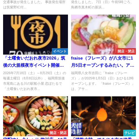
交通事故が発生しました。 事故発生場所
発生しました。 7日（日）午前5時ごろ、
は筑紫野IC付...
鳥栖市真木町の新浜...
イベント
開店・閉店
「土曜食いだおれ夜市2026」筑
fraise（フレーズ）が八女市に1
後の大規模夜市イベント開催！
月5日オープンするみたい。アサ
70店舗以上が週替わりで大集合
イーボウルとグリークヨーグル
2026年7月18日（土）～8月29日（土）の
福岡県八女市吉田に「fraise（フレー
毎週土曜日（8月8日以外）、福岡県筑後
ズ）」が2025年1月5日（日）おひる12時
（筑後市）
トとクレープの店
市尾島にある川の駅船小屋 恋ぼたるで
オープンします。 「fraise（フレーズ）」
「土曜食いだおれ夜市...
は、アサ...
開店・閉店
テレビ