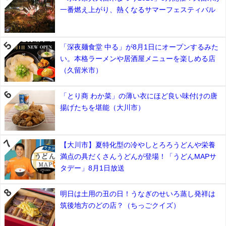
一番燃え上がり、熱くなるサマーフェスティバル
「深夜麺食堂 中る」が8月1日にオープンするみた
い。本格ラーメンや居酒屋メニューを楽しめる店
（久留米市）
「とり商 わか菜」の薄い衣にほど良い味付けの唐
揚げたちを堪能（大川市）
【大川市】夏特化型の冷やしとろろうどんや栄養
満点の具だくさんうどんが登場！「うどんMAPサ
タデー」8月1日放送
明日は土用の丑の日！うなぎのせいろ蒸し発祥は
筑後地方のどの店？（ちっごクイズ）