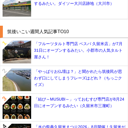
するみたい。ダイソー大川店跡地（大川市）
筑後いこい週間人気記事TO10
「フルーツタルト専門店 ベスパ 久留米店」が7月
31日にオープンするみたい。小郡市の人気タルト
屋さん！
「やっぱりお仏壇は？」と聞かれたら筑後民が思
わず口にしてしまうフレーズはどれ？（ちっごク
イズ）
「結び～MUSUBI～」っておむすび専門店が8月24
日にオープンするみたい（久留米市三潴町）
「水の祭典久留米まつり2026」8月開催！久留米が