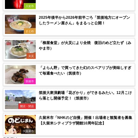
八女市
2025年後半から2026年前半ごろ「筑後地方にオープン
したラーメン屋さん」をまるっと公開！
まとめ
「柳屋食堂」が火災により全焼 復旧のめど立たず（み
やま市）
火災
「よらん野」で買ってきた幻のスペアリブが美味しすぎ
て毎週食べたい（筑後市）
筑後市
筑後大衆演劇場「花ざかり」ができるみたい。12月こけ
ら落とし開催予定！（筑後市）
開店・閉店
久留米市「NHKのど自慢」開催！出場者と観覧者を募集
【久留米シティプラザ開館10周年記念】
久留米市