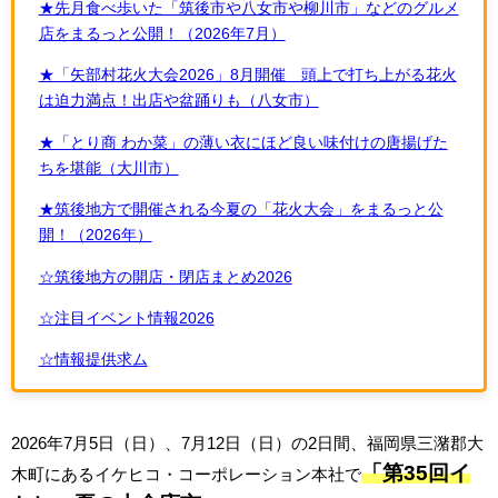
★先月食べ歩いた「筑後市や八女市や柳川市」などのグルメ
店をまるっと公開！（2026年7月）
★「矢部村花火大会2026」8月開催 頭上で打ち上がる花火
は迫力満点！出店や盆踊りも（八女市）
★「とり商 わか菜」の薄い衣にほど良い味付けの唐揚げた
ちを堪能（大川市）
★筑後地方で開催される今夏の「花火大会」をまるっと公
開！（2026年）
☆筑後地方の開店・閉店まとめ2026
☆注目イベント情報2026
☆情報提供求ム
2026年7月5日（日）、7月12日（日）の2日間、福岡県三潴郡大
「第35回イ
木町にあるイケヒコ・コーポレーション本社で