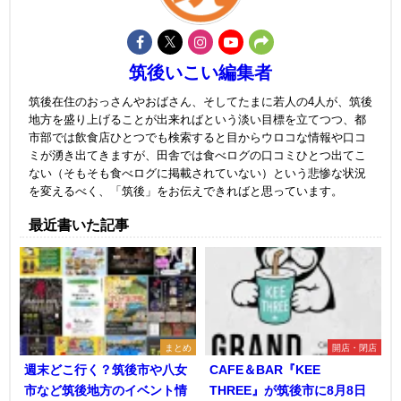
筑後いこい編集者
筑後在住のおっさんやおばさん、そしてたまに若人の4人が、筑後
地方を盛り上げることが出来ればという淡い目標を立てつつ、都
市部では飲食店ひとつでも検索すると目からウロコな情報や口コ
ミが湧き出てきますが、田舎では食べログの口コミひとつ出てこ
ない（そもそも食べログに掲載されていない）という悲惨な状況
を変えるべく、「筑後」をお伝えできればと思っています。
最近書いた記事
まとめ
開店・閉店
週末どこ行く？筑後市や八女
CAFE＆BAR『KEE
市など筑後地方のイベント情
THREE』が筑後市に8月8日