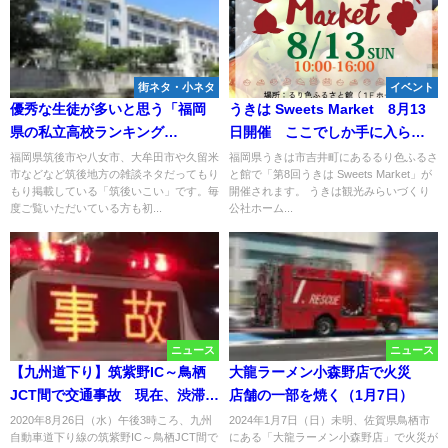
街ネタ・小ネタ
イベント
優秀な生徒が多いと思う「福岡
うきは Sweets Market 8月13
県の私立高校ランキング
日開催 ここでしか手に入らな
TOP20」に筑後地方の高校が3校
いスイーツや飲み物の販売な
福岡県筑後市や八女市、大牟田市や久留米
福岡県うきは市吉井町にあるるり色ふるさ
市などなど筑後地方の雑談ネタだってもり
と館で「第8回うきは Sweets Market」が
ランクインしてる！
ど！
もり掲載している「筑後いこい」です。毎
開催されます。 うきは観光みらいづくり
度ご覧いただいている方も初...
公社ホーム...
ニュース
ニュース
【九州道下り】筑紫野IC～鳥栖
大龍ラーメン小森野店で火災
JCT間で交通事故 現在、渋滞が
店舗の一部を焼く（1月7日）
発生中
2020年8月26日（水）午後3時ころ、九州
2024年1月7日（日）未明、佐賀県鳥栖市
自動車道下り線の筑紫野IC～鳥栖JCT間で
にある「大龍ラーメン小森野店」で火災が