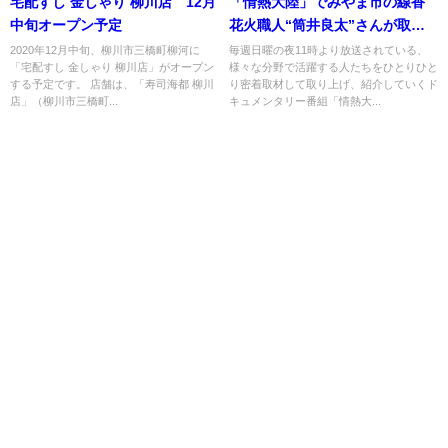
宅配すし 金しゃり 柳川店 12月
「情熱大陸」でみやま市の線香
中旬オープン予定
花火職人“筒井良太”さんが取り
上げられる！8月15日放送
2020年12月中旬、柳川市三橋町柳河に
毎週日曜の夜11時より放送されている、
「宅配すし 金しゃり 柳川店」がオープン
様々な分野で活躍する人たちをひとりひと
する予定です。 店舗は、「寿司海都 柳川
り密着取材して取り上げ、紹介していくド
店」（柳川市三橋町...
キュメンタリー番組「情熱大...