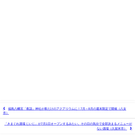
福島八幡宮「夜詣」神社が夜だけのアクアリウムに！7月～8月の週末限定で開催（八女
市）
「きまぐれ酒場 じいじ」が7月1日オープンするみたい。その日の気分で全部決まるメニューが
ない酒場（久留米市）