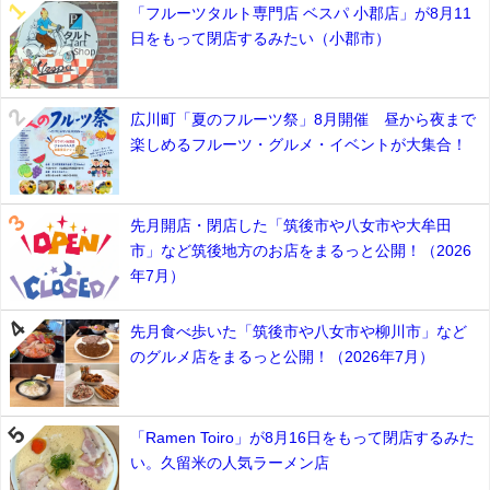
「フルーツタルト専門店 ベスパ 小郡店」が8月11
日をもって閉店するみたい（小郡市）
広川町「夏のフルーツ祭」8月開催 昼から夜まで
楽しめるフルーツ・グルメ・イベントが大集合！
先月開店・閉店した「筑後市や八女市や大牟田
市」など筑後地方のお店をまるっと公開！（2026
年7月）
先月食べ歩いた「筑後市や八女市や柳川市」など
のグルメ店をまるっと公開！（2026年7月）
「Ramen Toiro」が8月16日をもって閉店するみた
い。久留米の人気ラーメン店