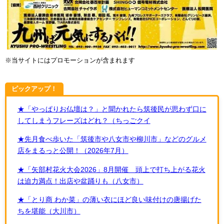
※当サイトにはプロモーションが含まれます
ピックアップ！
★「やっぱりお仏壇は？」と聞かれたら筑後民が思わず口に
してしまうフレーズはどれ？（ちっごクイ
★先月食べ歩いた「筑後市や八女市や柳川市」などのグルメ
店をまるっと公開！（2026年7月）
★「矢部村花火大会2026」8月開催 頭上で打ち上がる花火
は迫力満点！出店や盆踊りも（八女市）
★「とり商 わか菜」の薄い衣にほど良い味付けの唐揚げた
ちを堪能（大川市）