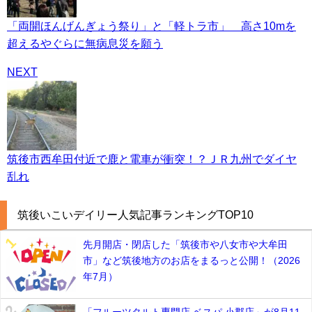
「両開ほんげんぎょう祭り」と「軽トラ市」 高さ10mを
超えるやぐらに無病息災を願う
NEXT
筑後市西牟田付近で鹿と電車が衝突！？ＪＲ九州でダイヤ
乱れ
筑後いこいデイリー人気記事ランキングTOP10
先月開店・閉店した「筑後市や八女市や大牟田
市」など筑後地方のお店をまるっと公開！（2026
年7月）
「フルーツタルト専門店 ベスパ 小郡店」が8月11