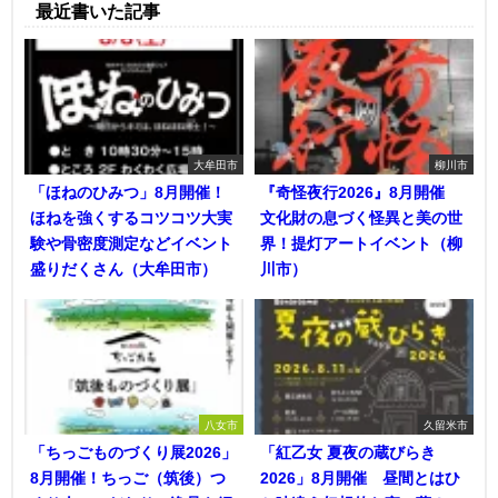
最近書いた記事
大牟田市
柳川市
「ほねのひみつ」8月開催！
『奇怪夜行2026』8月開催
ほねを強くするコツコツ大実
文化財の息づく怪異と美の世
験や骨密度測定などイベント
界！提灯アートイベント（柳
盛りだくさん（大牟田市）
川市）
八女市
久留米市
「ちっごものづくり展2026」
「紅乙女 夏夜の蔵びらき
8月開催！ちっご（筑後）つ
2026」8月開催 昼間とはひ