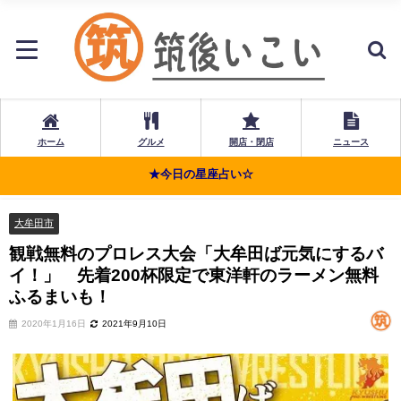
ホーム
グルメ
開店・閉店
ニュース
★今日の星座占い☆
大牟田市
観戦無料のプロレス大会「大牟田ば元気にするバ
イ！」 先着200杯限定で東洋軒のラーメン無料
ふるまいも！
2020年1月16日
2021年9月10日