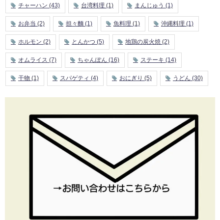
チャーハン
(43)
台湾料理
(1)
まんじゅう
(1)
お弁当
(2)
担々麵
(1)
魚料理
(1)
沖縄料理
(1)
ホルモン
(2)
とんかつ
(5)
地鶏の炭火焼
(2)
オムライス
(7)
ちゃんぽん
(16)
ステーキ
(14)
干物
(1)
スパゲティ
(4)
おにぎり
(5)
うどん
(30)