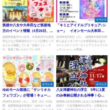
まとめ
イベント
筑後や八女や大牟田など筑後地
「キミとアイドルプリキュア♪シ
方のイベント情報（4月26日、27
ョー」 イオンモール大牟田で8
日）
月30日開催！
福岡県筑後市や八女市、大牟田市や久留米
2025年8月30日（土）、福岡県大牟田市岬
市などなど筑後地方のイベント記事だって
町にあるイオンモール大牟田1Fありあけ
もりもり掲載している「筑後いこい」で
コートステージで『キミとアイドルプリキ
す。毎度ご覧いただいている方...
ュア♪ショー』が開催...
イベント
イベント
ゆめモール筑後に「サンリオカ
八女津媛神社の浮立 5年に1度
フェワゴン」が登場！キュート
のみ奉納公開される神事！心に
なスイーツやオリジナルグッズ
響く悠久の舞
2026年1月24日（土）、25日（日）の2日
福岡県八女市矢部村にある八女津媛神社境
間、福岡県筑後市前津の「ゆめモール筑
内内で「八女津媛神社の浮立」が開催され
を販売
後」に、サンリオカフェワゴン「サンリオ
ます。 八女市公式ホームページによる