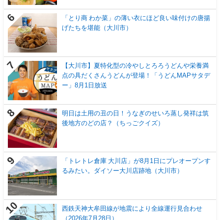
「とり商 わか菜」の薄い衣にほど良い味付けの唐揚
げたちを堪能（大川市）
【大川市】夏特化型の冷やしとろろうどんや栄養満
点の具だくさんうどんが登場！「うどんMAPサタデ
ー」8月1日放送
明日は土用の丑の日！うなぎのせいろ蒸し発祥は筑
後地方のどの店？（ちっごクイズ）
「トレトレ倉庫 大川店」が8月1日にプレオープンす
るみたい。ダイソー大川店跡地（大川市）
西鉄天神大牟田線が地震により全線運行見合わせ
（2026年7月28日）