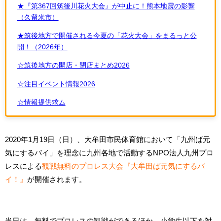
★『第367回筑後川花火大会』が中止に！熊本地震の影響
（久留米市）
★筑後地方で開催される今夏の「花火大会」をまるっと公
開！（2026年）
☆筑後地方の開店・閉店まとめ2026
☆注目イベント情報2026
☆情報提供求ム
2020年1月19日（日）、大牟田市民体育館において「九州ば元
気にするバイ」を理念に九州各地で活動するNPO法人九州プロ
レスによる
観戦無料のプロレス大会『大牟田ば元気にするバ
イ！』
が開催されます。
当日は、無料でプロレスの観戦ができるほか、小学生以下を対