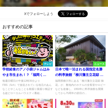
Xでフォローしよう
おすすめの記事
テレビ
ニュース
学校給食のアノ小袋ジャムはみ
日本で唯一泊まれる国指定名勝
やま市生まれ！？「福岡く
の料亭旅館「柳川藩主立花邸 御
ん。」8月11日放送
花」が文化財の魅力をより体感
毎週日曜日の午後12時35分より
福岡県柳川市にある「柳川藩主立花邸 御
FBS（5ch）で放送されている地元のあん
花」が、敷地内のホテルの全客室やロビー
できる宿へリニューアル！
なことやこんなことを根掘り葉掘り検証す
などを改修し、1950年に料亭旅館を開業
る超どローカルバラエティ番組...
してから75周年の節目の...