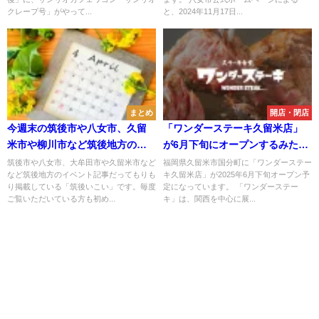
クレープ号」がやって...
と、2024年11月17日...
まとめ
開店・閉店
今週末の筑後市や八女市、久留
「ワンダーステーキ久留米店」
米市や柳川市など筑後地方のイ
が6月下旬にオープンするみた
ベント情報をまとめて公開！（4
い。話題のステーキ店が久留米
筑後市や八女市、大牟田市や久留米市など
福岡県久留米市国分町に「ワンダーステー
など筑後地方のイベント記事だってもりも
キ久留米店」が2025年6月下旬オープン予
月20日、21日）
に初上陸！
り掲載している「筑後いこい」です。毎度
定になっています。 「ワンダーステー
ご覧いただいている方も初め...
キ」は、関西を中心に展...