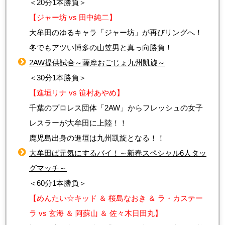
＜20分1本勝負＞
【ジャー坊 vs 田中純二】
大牟田のゆるキャラ「ジャー坊」が再びリングへ！
冬でもアツい博多の山笠男と真っ向勝負！
2AW提供試合～薩摩おごじょ九州凱旋～
＜30分1本勝負＞
【進垣リナ vs 笹村あやめ】
千葉のプロレス団体「2AW」からフレッシュの女子
レスラーが大牟田に上陸！！
鹿児島出身の進垣は九州凱旋となる！！
大牟田ば元気にするバイ！～新春スペシャル6人タッ
グマッチ～
＜60分1本勝負＞
【めんたい☆キッド ＆ 桜島なおき ＆ ラ・カステー
ラ vs 玄海 ＆ 阿蘇山 ＆ 佐々木日田丸】