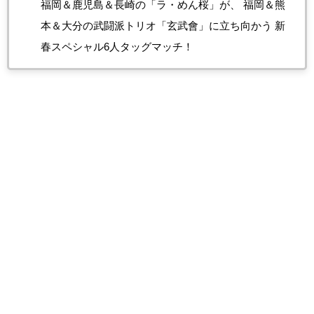
福岡＆鹿児島＆長崎の「ラ・めん桜」が、 福岡＆熊
本＆大分の武闘派トリオ「玄武會」に立ち向かう 新
春スペシャル6人タッグマッチ！