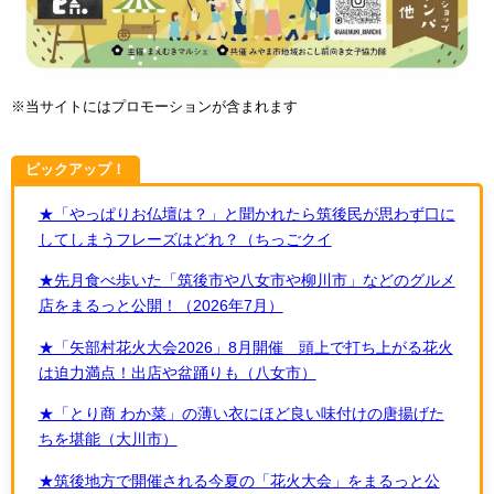
※当サイトにはプロモーションが含まれます
ピックアップ！
★「やっぱりお仏壇は？」と聞かれたら筑後民が思わず口に
してしまうフレーズはどれ？（ちっごクイ
★先月食べ歩いた「筑後市や八女市や柳川市」などのグルメ
店をまるっと公開！（2026年7月）
★「矢部村花火大会2026」8月開催 頭上で打ち上がる花火
は迫力満点！出店や盆踊りも（八女市）
★「とり商 わか菜」の薄い衣にほど良い味付けの唐揚げた
ちを堪能（大川市）
★筑後地方で開催される今夏の「花火大会」をまるっと公