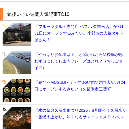
筑後いこい週間人気記事TO10
「フルーツタルト専門店 ベスパ 久留米店」が7月
31日にオープンするみたい。小郡市の人気タルト
屋さん！
「やっぱりお仏壇は？」と聞かれたら筑後民が思
わず口にしてしまうフレーズはどれ？（ちっごク
イズ）
「結び～MUSUBI～」っておむすび専門店が8月24
日にオープンするみたい（久留米市三潴町）
「水の祭典久留米まつり2026」8月開催！久留米が
一番燃え上がり、熱くなるサマーフェスティバル