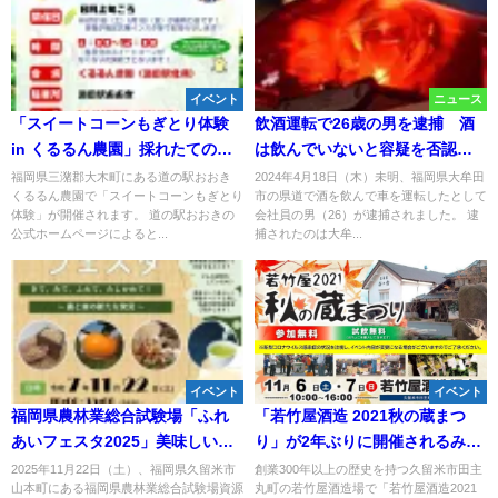
イベント
ニュース
「スイートコーンもぎとり体験
飲酒運転で26歳の男を逮捕 酒
in くるるん農園」採れたてのあ
は飲んでいないと容疑を否認
ま～いスイートコーンで大人も
（大牟田）
福岡県三潴郡大木町にある道の駅おおき
2024年4月18日（木）未明、福岡県大牟田
くるるん農園で「スイートコーンもぎとり
市の県道で酒を飲んで車を運転したとして
子供も大満足！
体験」が開催されます。 道の駅おおきの
会社員の男（26）が逮捕されました。 逮
公式ホームページによると...
捕されたのは大牟...
イベント
イベント
福岡県農林業総合試験場「ふれ
「若竹屋酒造 2021秋の蔵まつ
あいフェスタ2025」美味しい楽
り」が2年ぶりに開催されるみた
しい体験イベントが盛りだくさ
い。11月6日・7日
2025年11月22日（土）、福岡県久留米市
創業300年以上の歴史を持つ久留米市田主
山本町にある福岡県農林業総合試験場資源
丸町の若竹屋酒造場で「若竹屋酒造2021
ん！