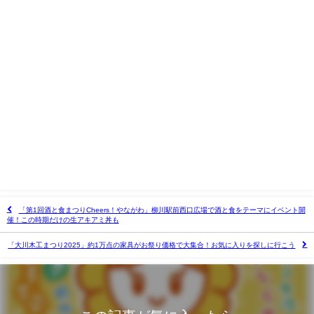
「第1回酒と食まつりCheers！やながわ」柳川駅前西口広場で酒と食をテーマにイベント開
催！この時期だけの生アキアミ丼も
「大川木工まつり2025」約1万点の家具がお祭り価格で大集合！お気に入りを探しに行こう