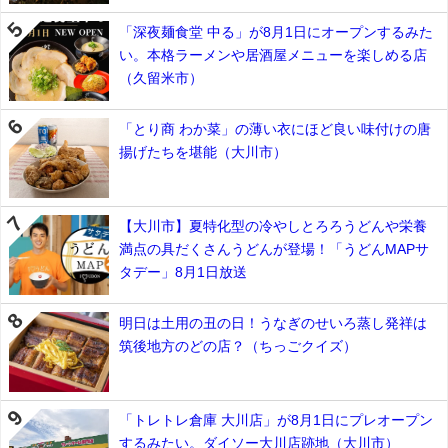
「深夜麺食堂 中る」が8月1日にオープンするみた
い。本格ラーメンや居酒屋メニューを楽しめる店
（久留米市）
「とり商 わか菜」の薄い衣にほど良い味付けの唐
揚げたちを堪能（大川市）
【大川市】夏特化型の冷やしとろろうどんや栄養
満点の具だくさんうどんが登場！「うどんMAPサ
タデー」8月1日放送
明日は土用の丑の日！うなぎのせいろ蒸し発祥は
筑後地方のどの店？（ちっごクイズ）
「トレトレ倉庫 大川店」が8月1日にプレオープン
するみたい。ダイソー大川店跡地（大川市）