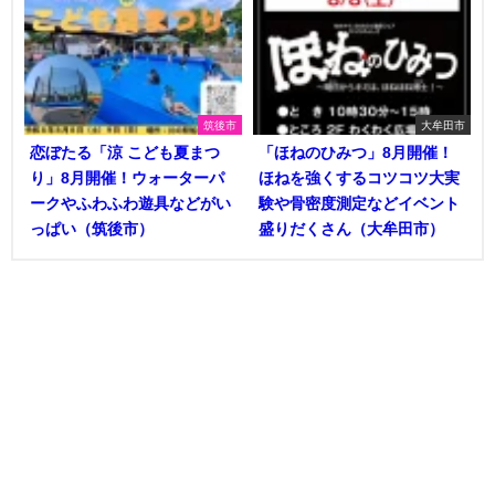
筑後市
大牟田市
恋ぼたる「涼 こども夏まつ
「ほねのひみつ」8月開催！
り」8月開催！ウォーターパ
ほねを強くするコツコツ大実
ークやふわふわ遊具などがい
験や骨密度測定などイベント
っぱい（筑後市）
盛りだくさん（大牟田市）