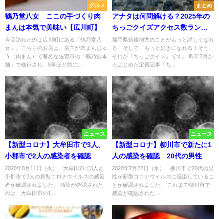
グルメ
まとめ
鶴乃堂八女 ここの手づくり肉
アナタは何問解ける？2025年の
まんは本気で美味い【広川町】
ちっごクイズアクセス数ランキ
ングトップ10！
今回訪れたのは広川町にある「鶴乃堂八
福岡県筑後地方のことがもっと詳しくなれ
女」。こちらのお店は、店主が肉まんじゅ
る！そして、もっと好きになれる！そう、
う（肉まん）で有名な佐賀市の「鶴乃堂本
それが『ちっごクイズ』です。 昨年2月か
舗」で修行され、5年ほど前に...
らはじめた定番記事「ち...
ニュース
ニュース
【新型コロナ】大牟田市で3人、
【新型コロナ】柳川市で新たに1
小郡市で2人の感染者を確認
人の感染を確認 20代の男性
2020年8月11日（火）、大牟田市で3人と
2020年7月22日（水）、柳川市で20代の男
小郡市で2人の新型コロナウイルスの感染
性が新型コロナウイルスに感染しているこ
者が確認されました。 感染が確認された
とが確認されました。 これまで柳川市で
のは、大牟田市の1...
感染が確認された...