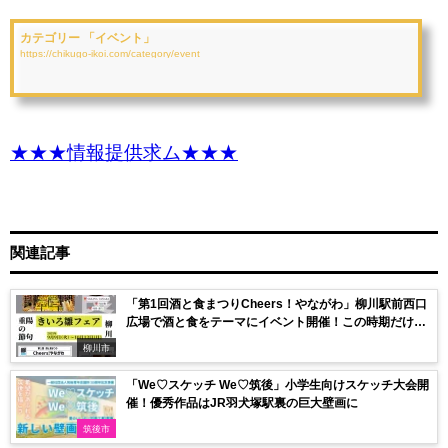
カテゴリー 「イベント」
https://chikugo-ikoi.com/category/event
★★★情報提供求ム★★★
関連記事
「第1回酒と食まつりCheers！やながわ」柳川駅前西口
広場で酒と食をテーマにイベント開催！この時期だけの
生アキアミ丼も
柳川市
「We♡スケッチ We♡筑後」小学生向けスケッチ大会開
催！優秀作品はJR羽犬塚駅裏の巨大壁画に
筑後市