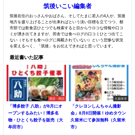
筑後いこい編集者
筑後在住のおっさんやおばさん、そしてたまに若人の4人が、筑後
地方を盛り上げることが出来ればという淡い目標を立てつつ、都
市部では飲食店ひとつでも検索すると目からウロコな情報や口コ
ミが湧き出てきますが、田舎では食べログの口コミひとつ出てこ
ない（そもそも食べログに掲載されていない）という悲惨な状況
を変えるべく、「筑後」をお伝えできればと思っています。
最近書いた記事
開店・閉店
久留米市
「博多餃子 八助」が8月にオ
「クレヨンしんちゃん撮影
ープンするみたい！博多名
会」8月8日開催！ゆめタウン
物・ひとくち餃子を販売（大
久留米にて参加無料（久留米
牟田市）
市）