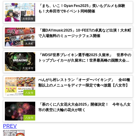
「まち、いこ！Gyan Fes2025」笑いもグルメも体験
も！大牟田市で8イベント同時開催
大牟田市
「堀DAYmusic2025」10ｰFEETの卓真など出演！大木町
で入場無料のミュージックフェス開催
大木町
「WDSF世界ブレイキン選手権2025 久留米」 世界中の
トップブレイカーが久留米に！世界最高峰の国際大会が
日本初開催
久留米市
べんがら村レストラン「オーダーバイキング」 全40種
類以上のメニューをディナー限定で食べ放題【八女市】
八女市
「茶のくに八女花火大会2025」開催決定！ 今年も八女
市の夜空に大輪の花火が咲く
八女市
PREV