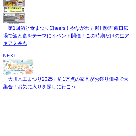
「第1回酒と食まつりCheers！やながわ」柳川駅前西口広
場で酒と食をテーマにイベント開催！この時期だけの生ア
キアミ丼も
NEXT
「大川木工まつり2025」約1万点の家具がお祭り価格で大
集合！お気に入りを探しに行こう