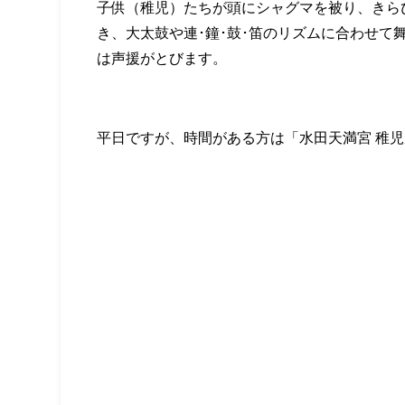
子供（稚児）たちが頭にシャグマを被り、きら
き、大太鼓や連･鐘･鼓･笛のリズムに合わせて
は声援がとびます。
平日ですが、時間がある方は「水田天満宮 稚