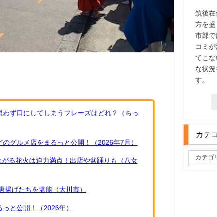
筑後在
方を盛
市部で
コミが
てこな
な状況
す。
思わず口にしてしまうフレーズはどれ？（ちっ
カテ
のグルメ店をまるっと公開！（2026年7月）
ち上がる花火は迫力満点！出店や盆踊りも（八女
唐揚げたちを堪能（大川市）
っと公開！（2026年）