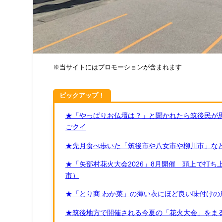
※当サイトにはプロモーションが含まれます
ピックアップ！
★「やっぱりお仏壇は？」と聞かれたら筑後民が
ごクイ
★先月食べ歩いた「筑後市や八女市や柳川市」など
★「矢部村花火大会2026」8月開催 頭上で打
市）
★「とり商 わか菜」の薄い衣にほど良い味付けの
★筑後地方で開催される今夏の「花火大会」をまる