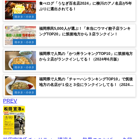
食べログ「うなぎ百名店2024」に柳川のアノ名店が5年
ぶりに選出されてる！
街ネタ・小ネタ
福岡県民5,000人が選ぶ！「本当にウマイ餃子店ランキ
ングTOP20」に筑後地方から３店ランクイン！
街ネタ・小ネタ
福岡県で人気の「かつ丼ランキングTOP10」に筑後地方
から２店がランクインしてる！（2024年6月版）
街ネタ・小ネタ
福岡県で人気の「チャーハンランキングTOP10」で筑後
地方の名店が１位と３位にランクインしてる！（2024年
6月版）
街ネタ・小ネタ
PREV