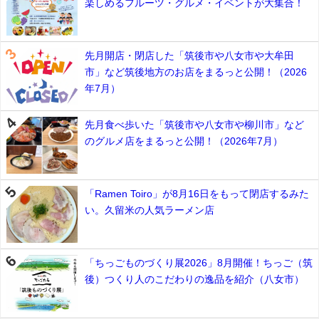
楽しめるフルーツ・グルメ・イベントが大集合！
先月開店・閉店した「筑後市や八女市や大牟田
市」など筑後地方のお店をまるっと公開！（2026
年7月）
先月食べ歩いた「筑後市や八女市や柳川市」など
のグルメ店をまるっと公開！（2026年7月）
「Ramen Toiro」が8月16日をもって閉店するみた
い。久留米の人気ラーメン店
「ちっごものづくり展2026」8月開催！ちっご（筑
後）つくり人のこだわりの逸品を紹介（八女市）