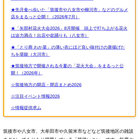
★先月食べ歩いた「筑後市や八女市や柳川市」などのグルメ
店をまるっと公開！（2026年7月）
★「矢部村花火大会2026」8月開催 頭上で打ち上がる花火
は迫力満点！出店や盆踊りも（八女市）
★「とり商 わか菜」の薄い衣にほど良い味付けの唐揚げた
ちを堪能（大川市）
★筑後地方で開催される今夏の「花火大会」をまるっと公
開！（2026年）
☆筑後地方の開店・閉店まとめ2026
☆注目イベント情報2026
☆情報提供求ム
筑後市や八女市、大牟田市や久留米市などなど筑後地区の雑談