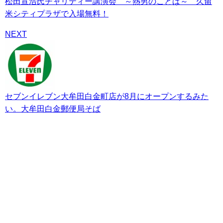
松田宣浩氏チャリティー講演会 ～熱男のことば～ 久留
米シティプラザで入場無料！
NEXT
セブンイレブン大牟田白金町店が8月にオープンするみた
い。大牟田白金郵便局そば