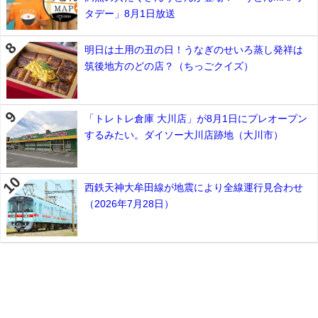
タデー」8月1日放送
明日は土用の丑の日！うなぎのせいろ蒸し発祥は
筑後地方のどの店？（ちっごクイズ）
「トレトレ倉庫 大川店」が8月1日にプレオープン
するみたい。ダイソー大川店跡地（大川市）
西鉄天神大牟田線が地震により全線運行見合わせ
（2026年7月28日）