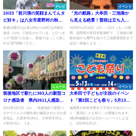
テレビ
イベント
10/23「前川清の笑顔まんてんタ
「光の航路」大牟田・三池港か
ビ好キ」は八女市星野村の秋祭
ら見える絶景！普段は立ち入れ
りで前川親子が熱唱！？お昼12
ない岸壁を開放
毎週日曜日のお昼12時からKBC九州朝日
2025年11月16日（日）～22日（土）の期
放送（1ch）で放送されている、とびっき
間、福岡県大牟田市新港町で、三池港の航
時から
りの“笑顔”と出会い、家族でほっこり楽し
路先端から閘門を抜けて三池港展望所まで
める“旅”情報バラエ...
ほぼ一直線となる「...
ニュース
イベント
筑後地区で新たに363人の新型コ
大牟田で子どもが主役のイベン
ロナ感染者 県内2611人感染、
ト「第2回こども祭り」5月13
過去最多の22人死亡【3月1日】
日、14日開催 職業体験で「ワ
2022年3月1日（火）、筑後地区で新型コ
福岡県大牟田市歴木で子供が主役のイベン
ロナウイルスの陽性者が確認された方の居
ト「第2回こども祭り」が開催されます。
シロコイン」をもらって食べて
住地は、久留米市243人、大牟田市23人、
(株)和城建設の公式ホームページによる
飲んで遊べる！
小郡市19人、うき...
と、2023年5月13...