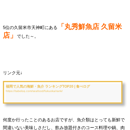
「丸秀鮮魚店 久留米
5位の久留米市天神町にある
店」
でした～。
リンク元↓
福岡で人気の海鮮・魚介 ランキングTOP20 | 食べログ
https://tabelog.com/seafood/fukuoka/rank/
何度か行ったことのあるお店ですが、魚介類はとっても新鮮で
間違いない美味しさだし、飲み放題付きのコース料理や鍋、肉