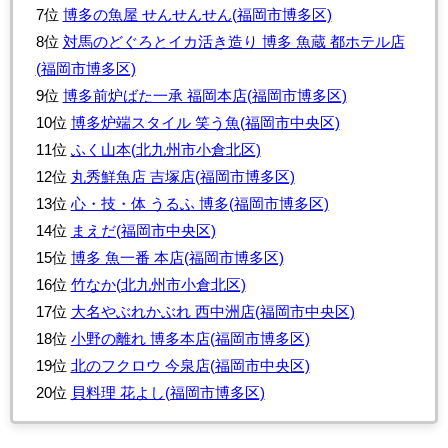
7位
博多の魚屋 せんせんせん(福岡市博多区)
8位
対馬のどぐろとイカ活き造り 博多 魚蔵 都ホテル店
(福岡市博多区)
9位
博多前炉ばた一承 福岡本店(福岡市博多区)
10位
博多炉端スタイル 笑う魚(福岡市中央区)
11位
ふく山本(北九州市小倉北区)
12位
丸秀鮮魚店 吉塚店(福岡市博多区)
13位
心・技・体 うるふ 博多(福岡市博多区)
14位
まえだ(福岡市中央区)
15位
博多 魚一番 本店(福岡市博多区)
16位
竹なか(北九州市小倉北区)
17位
大名やぶれかぶれ 西中洲店(福岡市中央区)
18位
小野の離れ 博多本店(福岡市博多区)
19位
北のフクロウ 今泉店(福岡市中央区)
20位
貝料理 花よし(福岡市博多区)