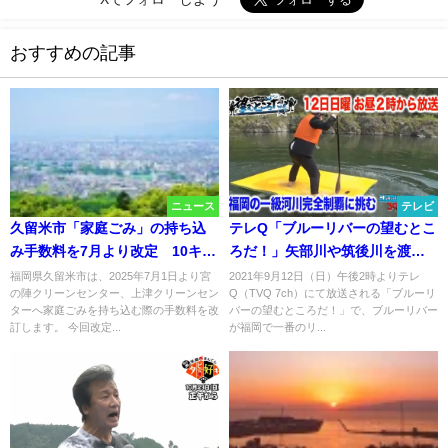
おすすめの記事
ニュース
テレビ
久留米市「家庭ごみ」の持ち込
テレQ「ブルーリバーの望むとこ
み手数料を7月より改定 10キロ
ろだ！」矢部川や筑後川を渡り
50円が150円へ
切るミッションに挑戦！9月12日
福岡県久留米市は、2025年7月1日より宮
2021年9月12日（日）午後2時よりテレ
の陣クリーンセンター、上津クリーンセン
Q（TVQ 7ch）にて放送される「ブルーリ
放送
ターへ家庭ごみを持ち込む際の手数料を改
バーの望むところだ！」で、ブルーリバー
訂します。 今回改定...
が福岡で一番のリ...