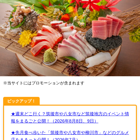
※当サイトにはプロモーションが含まれます
ピックアップ！
★週末どこ行く？筑後市や八女市など筑後地方のイベント情
報をまるごと公開！（2026年8月8日、9日）
★先月食べ歩いた「筑後市や八女市や柳川市」などのグルメ
店をまるっと公開！（2026年7月）