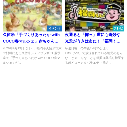
イベント
テレビ
久留米「手づくりあったか with
夜通ると「怖っ」世にも奇妙な
COCO春マルシェ」赤ちゃんか
光景がうきは市に！「福岡く
ら大人まで楽しめるイベント！
ん。」3月9日放送
2026年4月19日（日）、福岡県久留米市六
毎週日曜日の午後12時35分より
ツ門町にある久留米シティプラザ 2F展示
FBS（5ch）で放送されている地元のあん
室で「手づくりあったか with COCO春マ
なことやこんなことを根掘り葉掘り検証す
ルシェ」が...
る超どローカルバラエティ番組...