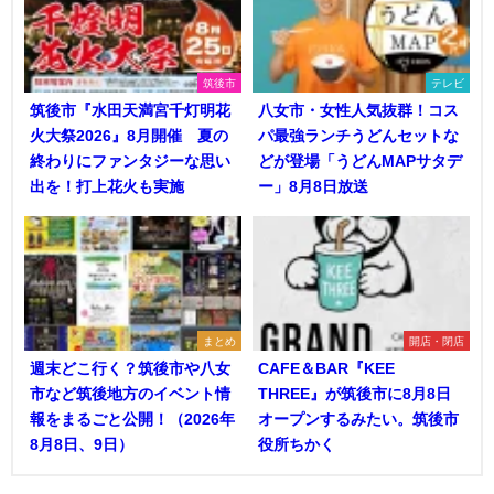
筑後市
テレビ
筑後市『水田天満宮千灯明花
八女市・女性人気抜群！コス
火大祭2026』8月開催 夏の
パ最強ランチうどんセットな
終わりにファンタジーな思い
どが登場「うどんMAPサタデ
出を！打上花火も実施
ー」8月8日放送
まとめ
開店・閉店
週末どこ行く？筑後市や八女
CAFE＆BAR『KEE
市など筑後地方のイベント情
THREE』が筑後市に8月8日
報をまるごと公開！（2026年
オープンするみたい。筑後市
8月8日、9日）
役所ちかく