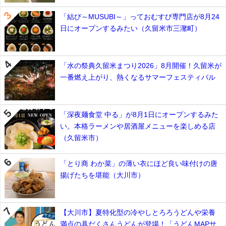
「結び～MUSUBI～」っておむすび専門店が8月24
日にオープンするみたい（久留米市三潴町）
「水の祭典久留米まつり2026」8月開催！久留米が
一番燃え上がり、熱くなるサマーフェスティバル
「深夜麺食堂 中る」が8月1日にオープンするみた
い。本格ラーメンや居酒屋メニューを楽しめる店
（久留米市）
「とり商 わか菜」の薄い衣にほど良い味付けの唐
揚げたちを堪能（大川市）
【大川市】夏特化型の冷やしとろろうどんや栄養
満点の具だくさんうどんが登場！「うどんMAPサ