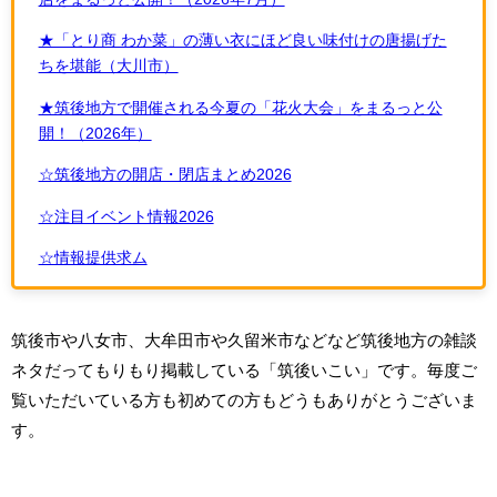
★「とり商 わか菜」の薄い衣にほど良い味付けの唐揚げた
ちを堪能（大川市）
★筑後地方で開催される今夏の「花火大会」をまるっと公
開！（2026年）
☆筑後地方の開店・閉店まとめ2026
☆注目イベント情報2026
☆情報提供求ム
筑後市や八女市、大牟田市や久留米市などなど筑後地方の雑談
ネタだってもりもり掲載している「筑後いこい」です。毎度ご
覧いただいている方も初めての方もどうもありがとうございま
す。