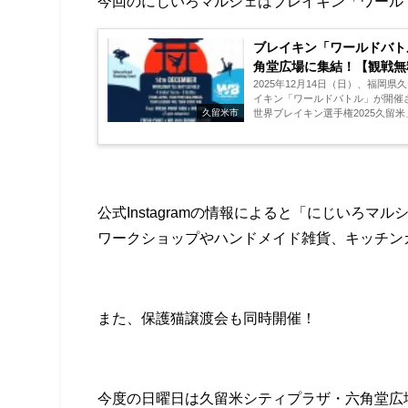
今回のにじいろマルシェはブレイキン「ワール
ブレイキン「ワールドバトル
角堂広場に集結！【観戦無
2025年12月14日（日）、福岡
イキン「ワールドバトル」が開催されます。 前日の12月13日（土）に久
世界ブレイキン選手権2025久留米」の決勝が行われ
久留米市
ラザ六角堂広場に移...
公式Instagramの情報によると「にじいろマ
ワークショップやハンドメイド雑貨、キッチン
また、保護猫譲渡会も同時開催！
今度の日曜日は久留米シティプラザ・六角堂広