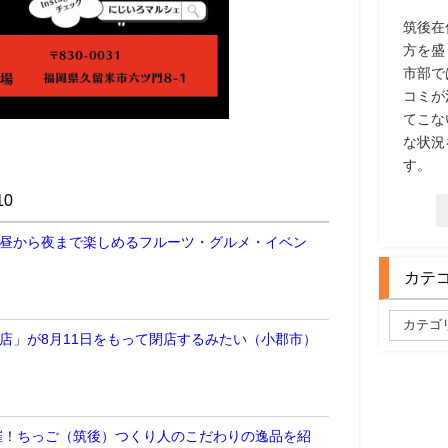
筑後在
方を盛
市部で
コミが
てこな
な状況
す。
0
 昼から夜まで楽しめるフルーツ・グルメ・イベン
カテ
郡店」が8月11日をもって閉店するみたい（小郡市）
開催！ちっご（筑後）つくり人のこだわりの逸品を紹