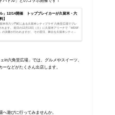
ドバトル」とのコラボ開催です！
」12/14開催 トップブレイカーが久留米・六
料】
県久留米市六ツ門町にある久留米シティプラザ 六角堂広場でブレ
留米アリーナで「WDSF
ますが、 その翌日、舞台を久留米シティプ
ルシェin六角堂広場」では、グルメやスイーツ、
カーなどがたくさん出店します。
場へ遊びに行ってみませんか。