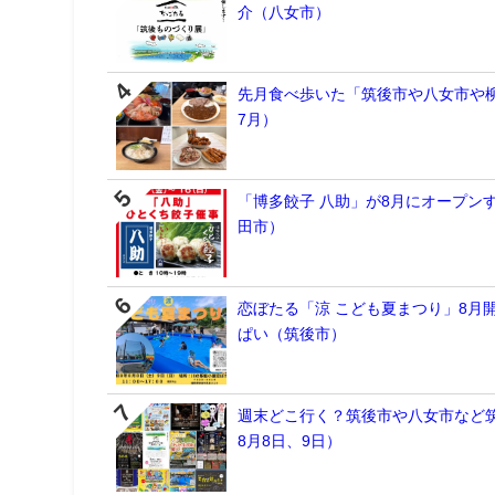
介（八女市）
先月食べ歩いた「筑後市や八女市や柳
7月）
「博多餃子 八助」が8月にオープン
田市）
恋ぼたる「涼 こども夏まつり」8月
ぱい（筑後市）
週末どこ行く？筑後市や八女市など筑
8月8日、9日）