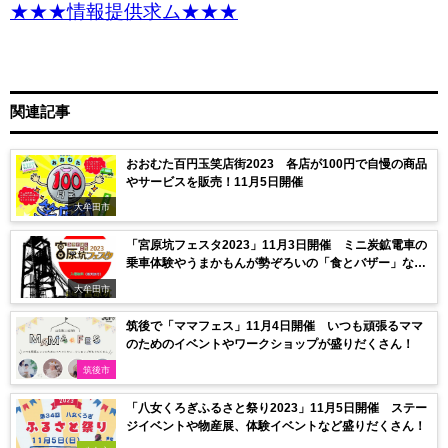
★★★情報提供求ム★★★
関連記事
おおむた百円玉笑店街2023 各店が100円で自慢の商品
やサービスを販売！11月5日開催
大牟田市
「宮原坑フェスタ2023」11月3日開催 ミニ炭鉱電車の
乗車体験やうまかもんが勢ぞろいの「食とバザー」な
ど！
大牟田市
筑後で「ママフェス」11月4日開催 いつも頑張るママ
のためのイベントやワークショップが盛りだくさん！
筑後市
「八女くろぎふるさと祭り2023」11月5日開催 ステー
ジイベントや物産展、体験イベントなど盛りだくさん！