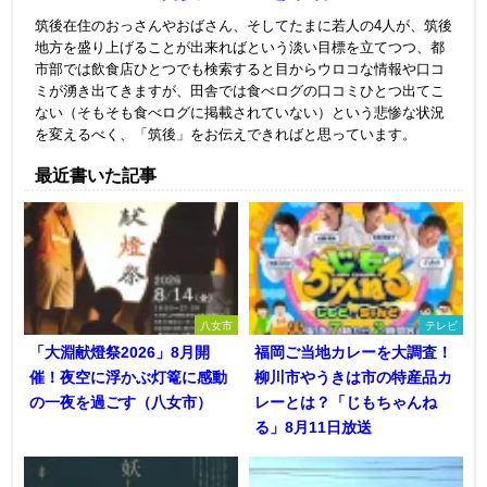
筑後在住のおっさんやおばさん、そしてたまに若人の4人が、筑後
地方を盛り上げることが出来ればという淡い目標を立てつつ、都
市部では飲食店ひとつでも検索すると目からウロコな情報や口コ
ミが湧き出てきますが、田舎では食べログの口コミひとつ出てこ
ない（そもそも食べログに掲載されていない）という悲惨な状況
を変えるべく、「筑後」をお伝えできればと思っています。
最近書いた記事
八女市
テレビ
「大淵献燈祭2026」8月開
福岡ご当地カレーを大調査！
催！夜空に浮かぶ灯篭に感動
柳川市やうきは市の特産品カ
の一夜を過ごす（八女市）
レーとは？「じもちゃんね
る」8月11日放送