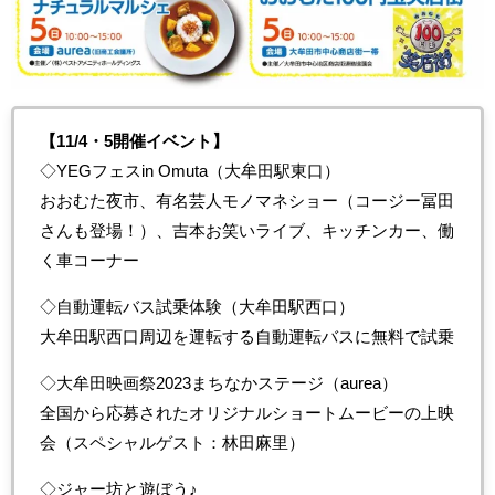
【11/4・5開催イベント】
◇YEGフェスin Omuta（大牟田駅東口）
おおむた夜市、有名芸人モノマネショー（コージー冨田
さんも登場！）、吉本お笑いライブ、キッチンカー、働
く車コーナー
◇自動運転バス試乗体験（大牟田駅西口）
大牟田駅西口周辺を運転する自動運転バスに無料で試乗
◇大牟田映画祭2023まちなかステージ（aurea）
全国から応募されたオリジナルショートムービーの上映
会（スペシャルゲスト：林田麻里）
◇ジャー坊と遊ぼう♪