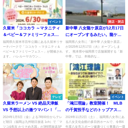
イベント
開店・閉店
久留米「ココカラ ～マタニティ
新中華 八女龍ケ原店が12月17日
＆ベビー＆ファミリーフェス
にオープンするみたい。龍ケ原
～」 子どもの教育・教養と子
交差点ちかく
福岡県久留米市百年公園にある久留米リサ
福岡県八女市に「新中華 八女龍ケ原店」
ーチパークで「ココカラ ～マタニティ＆
が2025年12月17日（火）オープンしま
育てママパパに役立つ事満載の
ベビー＆ファミリーフェス～」が開催され
す。 熊本県や福岡県で店舗展開する「新
イベント！
ます。 ハレルーヤカウン...
中華」では、本格的な...
テレビ
イベント
久留米ラーメン VS 絶品天津飯
「鴻江理論」教室開催！ MLB
VS 予想以上の激ウマパン！「マ
の千賀投手などのトップアスリ
ツコ&有吉 かりそめ天国」1月5
ートも師事する鴻江寿治氏が講
2024年1月5日（金）よる7時00分からテレ
2024年11月2日（土）、福岡県八女市にあ
ビ朝日（福岡は九州朝日放送 1ch）で「マ
る八女文化会館の多目的ホールで、令和6
日3時間SP放送
演（八女市）
ツコ&有吉 かりそめ天国」が3時間放送SP
年度八女市スポーツ健康づくり事業の一環