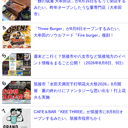
「鰻の成瀬 大牟田店」が8月16日をもって閉店する
みたい。昨年オープンしたうな重専門店（大牟田
市）
「Three Burger」が8月8日オープンするみたい。
大牟田のソウルフード『Fire burger』復刻！
週末どこ行く？筑後市や八女市など筑後地方のイベ
ント情報をまるごと公開！（2026年8月8日、9日）
筑後市『水田天満宮千灯明花火大祭2026』8月開
催 夏の終わりにファンタジーな思い出を！打上花
火も実施
CAFE＆BAR『KEE THREE』が筑後市に8月8日オ
ープンするみたい。筑後市役所ちかく