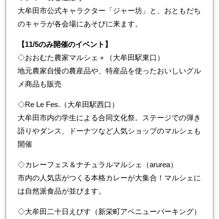
大牟田市公式キャラクター「ジャー坊」と、おともだち
のキャラが各会場にあそびに来ます。
【11/5のみ開催のイベント】
◇おおむた農家マルシェ＋（大牟田駅東口）
地元農家自慢の農産品や、特産品を使ったおいしいグル
メ商品も販売
◇Re Le Fes.（大牟田駅西口）
大牟田市内の学生による合同文化祭。ステージでの弾き
語りやダンス、ドーナツなど人気ショップのマルシェも
開催
◇カレーフェス＆ナチュラルマルシェ（arurea）
市内の人気店がつくる本格カレーが大集合！マルシェに
は自然派食品が並びます。
◇大牟田二十日えびす（新栄町アベニューパーキング）