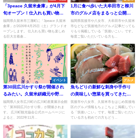
「3peace 久留米倉庫」が4月下
1月に食べ歩いた大牟田市と柳川
旬オープン！仕入れも買い物も
市のグルメ店をまるっと公開！
楽しめる巨大古着倉庫が誕生
（2026年）
福岡県久留米市三潴町に「3peace 久留米
福岡県筑後市や八女市、大牟田市や久留米
倉庫」が2026年4月25日（土）グランドオ
市などなど筑後地方のグルメ記事だっても
（久留米市）
ープンします。 仕入れも買い物も楽しめ
りもり掲載している「筑後いこい」です。
る巨大古着倉...
毎度ご覧いただいている方も...
イベント
グルメ
第30回広川かすり祭が開催され
魚ちどりの新鮮な刺身や手作り
るみたい。久留米絣織元や野菜
の美味しい惣菜を買ってきたよ
果物などの地元特産品が大集
（久留米市三潴町）
福岡県八女市広川町の広川町産業展示会館
筑後市や八女市、久留米市をはじめ筑後地
で「第30回広川かすり祭」が開催されま
区のグルメ情報もちょこちょこ掲載してい
合！11月19日、20日
す。 広川町観光協会公式ホームページに
る「筑後いこい」です。毎度ご覧いただい
よると、2022年11月...
ている方も初めての方もどう...