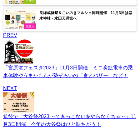
八女市
良縁成就祭＆こいのきマルシェ同時開催 11月3日は恋
木神社・水田天満宮へ
筑後市
PREV
「宮原坑フェスタ2023」11月3日開催 ミニ炭鉱電車の乗
車体験やうまかもんが勢ぞろいの「食とバザー」など！
NEXT
筑後で「大谷祭2023 ～できっこないをやらなくちゃ～」11
月3日開催 今年の大谷祭はひと味ちがう！