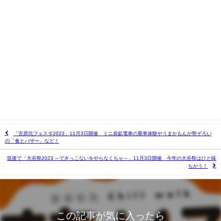
「宮原坑フェスタ2023」11月3日開催 ミニ炭鉱電車の乗車体験やうまかもんが勢ぞろい
の「食とバザー」など！
筑後で「大谷祭2023 ～できっこないをやらなくちゃ～」11月3日開催 今年の大谷祭はひと味
ちがう！
この記事が気に入ったら