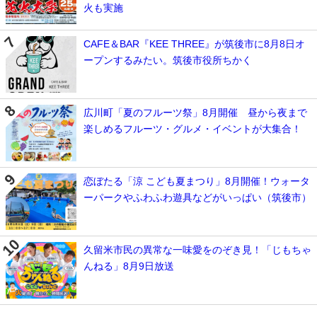
火も実施
CAFE＆BAR『KEE THREE』が筑後市に8月8日オ
ープンするみたい。筑後市役所ちかく
広川町「夏のフルーツ祭」8月開催 昼から夜まで
楽しめるフルーツ・グルメ・イベントが大集合！
恋ぼたる「涼 こども夏まつり」8月開催！ウォータ
ーパークやふわふわ遊具などがいっぱい（筑後市）
久留米市民の異常な一味愛をのぞき見！「じもちゃ
んねる」8月9日放送