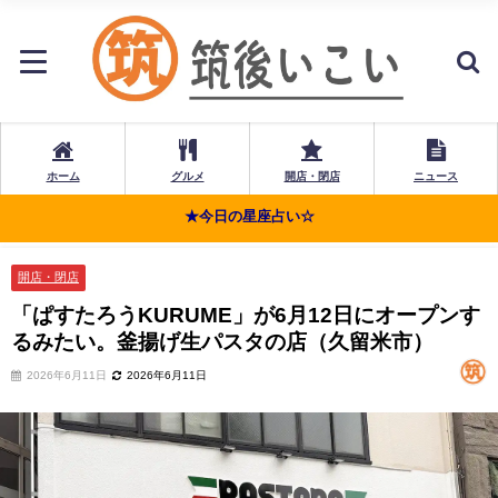
ホーム
グルメ
開店・閉店
ニュース
★今日の星座占い☆
開店・閉店
「ぱすたろうKURUME」が6月12日にオープンす
るみたい。釜揚げ生パスタの店（久留米市）
2026年6月11日
2026年6月11日