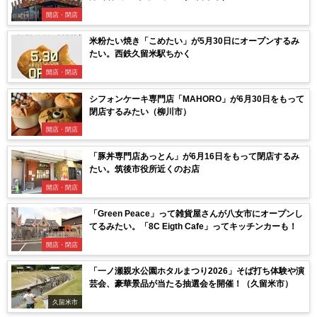
開店・閉店
米粉たい焼き「こめたい」が5月30日にオープンするみ
たい。西鉄久留米駅ちかく
開店・閉店
シフォンケーキ専門店「MAHORO」が6月30日をもって
閉店するみたい（柳川市）
開店・閉店
「豚丼専門店あっとん」が6月16日をもって閉店するみ
たい。筑後市役所近くのお店
開店・閉店
「Green Peace」って雑貨屋さんが八女市にオープンし
てるみたい。「8C Eigth Cafe」ってキッチンカーも！
開店・閉店
「一ノ瀬親水公園ホタルまつり2026」そば打ち体験や演
芸会、豪華景品が当たる抽選会を開催！（久留米市）
久留米市