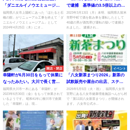
「ダニエルイノウエミュージア
で逮捕 基準値の3.5倍以上のア
ム」が4月25日にオープンするみ
ルコール検出
福岡県八女市上陽町にあった「ほたると石
2023年3月13日（月）未明、福岡県久留米
橋の館」がリニューアル工事を終えて「ダ
市野中町で酒を飲み車を運転したとして
たい。地域の食を提供するカフ
ニエルイノウエミュージアム」として
40歳の男が酒気帯び運転の疑いで逮捕さ
ェやショップも併設
2024年4月25日（木）にオ...
れました。 逮捕され...
開店・閉店
イベント
幸陽軒が6月30日をもって休業に
「八女新茶まつり2026」新茶の
なったみたい。大川で長く営業
試飲販売や屋台の出店、ステー
する老舗ラーメン店
ジイベントなど開催！
福岡県大川市一木にある「幸陽軒」が
2026年5月5日（火・祝）、福岡県八女市
2023年6月30日（金）をもって休業されて
宮野にある八女市健康増進施設べんがら村
いるようです。 昭和41年に柳川市で創業
で「第11回八女新茶まつり」が開催され
した「幸陽軒」は、現...
ます。 八女市公式ホ...