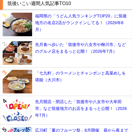
筑後いこい週間人気記事TO10
福岡県の「うどん人気ランキングTOP20」に筑後
地方の名店2店がランクインしてる！（2026年8
月）
先月食べ歩いた「筑後市や八女市や柳川市」など
のグルメ店をまるっと公開！（2026年7月）
「七九軒」のラーメンとチャンポンと高菜めしを
堪能（大川市）
先月開店・閉店した「筑後市や八女市や大牟田
市」など筑後地方のお店をまるっと公開！（2026
年7月）
広川町「夏のフルーツ祭」8月開催 昼から夜まで