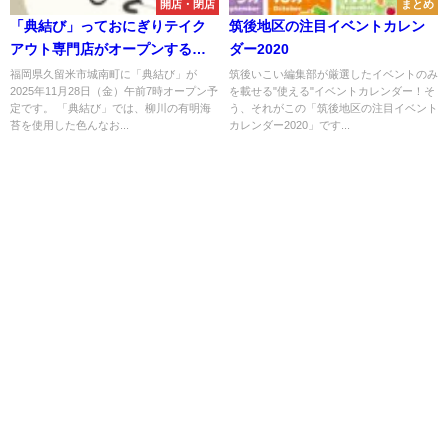
開店・閉店
まとめ
「典結び」っておにぎりテイク
筑後地区の注目イベントカレン
アウト専門店がオープンするみ
ダー2020
たい。11月28日予定
福岡県久留米市城南町に「典結び」が
筑後いこい編集部が厳選したイベントのみ
2025年11月28日（金）午前7時オープン予
を載せる"使える"イベントカレンダー！そ
定です。 「典結び」では、柳川の有明海
う、それがこの「筑後地区の注目イベント
苔を使用した色んなお...
カレンダー2020」です...