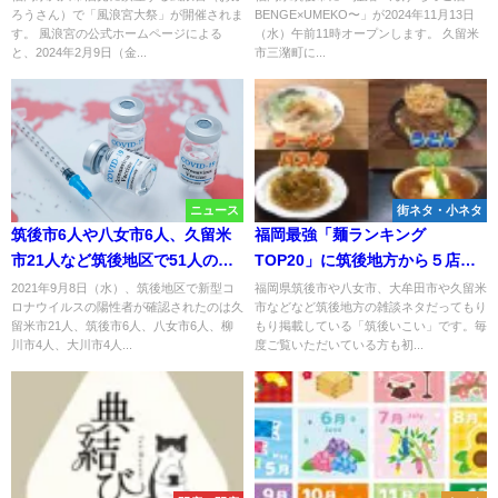
ろうさん）で「風浪宮大祭」が開催されま
BENGE×UMEKO〜」が2024年11月13日
（大川市）
ラボ店が開店！
す。 風浪宮の公式ホームページによる
（水）午前11時オープンします。 久留米
と、2024年2月9日（金...
市三潴町に...
ニュース
街ネタ・小ネタ
筑後市6人や八女市6人、久留米
福岡最強「麺ランキング
市21人など筑後地区で51人の新
TOP20」に筑後地方から５店も
型コロナ感染者 県内572人【9
ランクインしてた（2026年2月）
2021年9月8日（水）、筑後地区で新型コ
福岡県筑後市や八女市、大牟田市や久留米
ロナウイルスの陽性者が確認されたのは久
市などなど筑後地方の雑談ネタだってもり
月8日】
留米市21人、筑後市6人、八女市6人、柳
もり掲載している「筑後いこい」です。毎
川市4人、大川市4人...
度ご覧いただいている方も初...