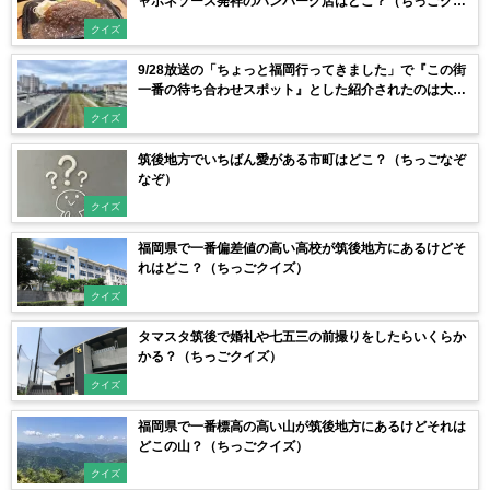
ャポネソース発祥のハンバーグ店はどこ？（ちっごクイ
ズ）
クイズ
9/28放送の「ちょっと福岡行ってきました」で『この街
一番の待ち合わせスポット』とした紹介されたのは大牟
田のどこ？（ちっごクイズ）
クイズ
筑後地方でいちばん愛がある市町はどこ？（ちっごなぞ
なぞ）
クイズ
福岡県で一番偏差値の高い高校が筑後地方にあるけどそ
れはどこ？（ちっごクイズ）
クイズ
タマスタ筑後で婚礼や七五三の前撮りをしたらいくらか
かる？（ちっごクイズ）
クイズ
福岡県で一番標高の高い山が筑後地方にあるけどそれは
どこの山？（ちっごクイズ）
クイズ