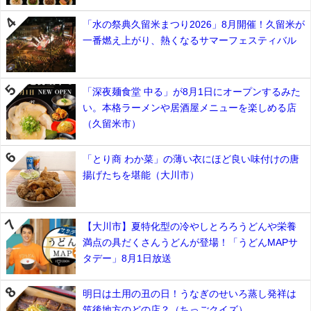
「水の祭典久留米まつり2026」8月開催！久留米が
一番燃え上がり、熱くなるサマーフェスティバル
「深夜麺食堂 中る」が8月1日にオープンするみた
い。本格ラーメンや居酒屋メニューを楽しめる店
（久留米市）
「とり商 わか菜」の薄い衣にほど良い味付けの唐
揚げたちを堪能（大川市）
【大川市】夏特化型の冷やしとろろうどんや栄養
満点の具だくさんうどんが登場！「うどんMAPサ
タデー」8月1日放送
明日は土用の丑の日！うなぎのせいろ蒸し発祥は
筑後地方のどの店？（ちっごクイズ）