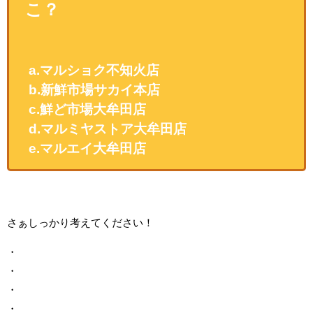
こ？
a.マルショク不知火店
b.新鮮市場サカイ本店
c.鮮ど市場大牟田店
d.マルミヤストア大牟田店
e.マルエイ大牟田店
さぁしっかり考えてください！
・
・
・
・