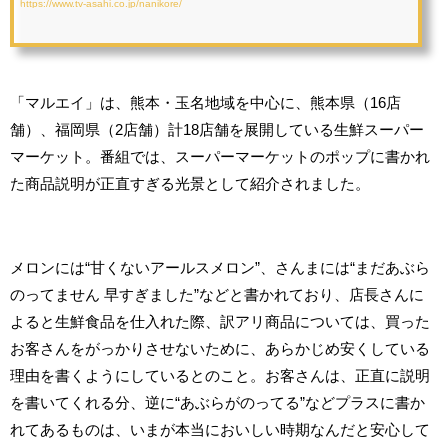
https://www.tv-asahi.co.jp/nanikore/
「マルエイ」は、熊本・玉名地域を中心に、熊本県（16店
舗）、福岡県（2店舗）計18店舗を展開している生鮮スーパー
マーケット。番組では、スーパーマーケットのポップに書かれ
た商品説明が正直すぎる光景として紹介されました。
メロンには“甘くないアールスメロン”、さんまには“まだあぶら
のってません 早すぎました”などと書かれており、店長さんに
よると生鮮食品を仕入れた際、訳アリ商品については、買った
お客さんをがっかりさせないために、あらかじめ安くしている
理由を書くようにしているとのこと。お客さんは、正直に説明
を書いてくれる分、逆に“あぶらがのってる”などプラスに書か
れてあるものは、いまが本当においしい時期なんだと安心して