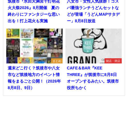
筑後市『水田天満宮千灯明花
八女市・女性人気抜群！コス
火大祭2026』8月開催 夏の
パ最強ランチうどんセットな
終わりにファンタジーな思い
どが登場「うどんMAPサタデ
出を！打上花火も実施
ー」8月8日放送
まとめ
開店・閉店
週末どこ行く？筑後市や八女
CAFE＆BAR『KEE
市など筑後地方のイベント情
THREE』が筑後市に8月8日
報をまるごと公開！（2026年
オープンするみたい。筑後市
8月8日、9日）
役所ちかく