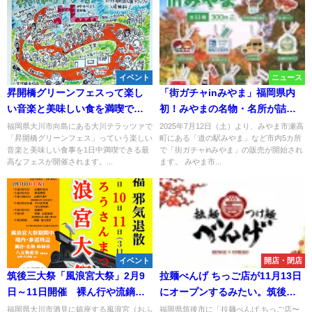
イベント
ニュース
昇開橋グリーンフェスって楽し
「街ガチャinみやま」福岡県内
い音楽と美味しい食を満喫でき
初！みやまの名物・名所が詰ま
るイベントが開催されるみた
ったご当地キーホルダー販売開
福岡県大川市向島にある大川テラッツァで
2025年7月12日（土）より、みやま市瀬高
「昇開橋グリーンフェス」っていう楽しい
町にある「道の駅みやま」など市内5カ所
い。10月23日（大川市）
始
音楽と美味しい食事を1日中満喫できる最
で「街ガチャinみやま」の販売が開始され
高なフェスが開催されます。...
ます。 みやま市...
イベント
開店・閉店
筑後三大祭「風浪宮大祭」2月9
拉麺べんげ ちっご店が11月13日
日～11日開催 裸ん行や流鏑馬
にオープンするみたい。筑後市
など多くの参拝客で賑わう祭
に「べんげ」と「うめこ」のコ
福岡県大川市酒見に鎮座する風浪宮（おふ
福岡県筑後市に「拉麺べんげ ちっご店〜