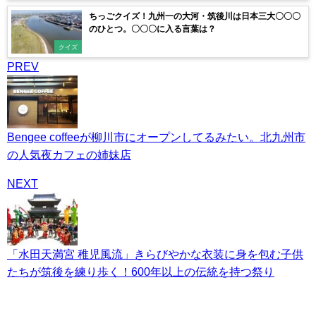
ちっごクイズ！九州一の大河・筑後川は日本三大〇〇〇
のひとつ。〇〇〇に入る言葉は？
クイズ
PREV
Bengee coffeeが柳川市にオープンしてるみたい。北九州市
の人気夜カフェの姉妹店
NEXT
「水田天満宮 稚児風流」きらびやかな衣装に身を包む子供
たちが筑後を練り歩く！600年以上の伝統を持つ祭り