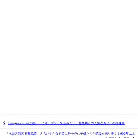
Bengee coffeeが柳川市にオープンしてるみたい。北九州市の人気夜カフェの姉妹店
「水田天満宮 稚児風流」きらびやかな衣装に身を包む子供たちが筑後を練り歩く！600年以上