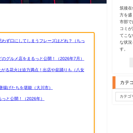
筑後在
方を盛
市部で
コミが
てこな
思わず口にしてしまうフレーズはどれ？（ちっ
な状況
す。
のグルメ店をまるっと公開！（2026年7月）
ち上がる花火は迫力満点！出店や盆踊りも（八女
カテ
唐揚げたちを堪能（大川市）
っと公開！（2026年）