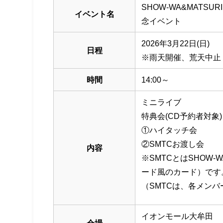
SHOW-WA&MATS
イベント名
念イベント
2026年3月22日(日)
日程
※雨天開催、荒天中止
時間
14:00～
ミニライブ
特典会(CD予約者対象)
①ハイタッチ会
②SMTCお渡し会
内容
※SMTCとはSHOW-WA
ード風のカード）です
（SMTCは、各メン
イオンモール大牟田