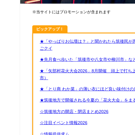
※当サイトにはプロモーションが含まれます
ピックアップ！
★「やっぱりお仏壇は？」と聞かれたら筑後民が
ごクイ
★先月食べ歩いた「筑後市や八女市や柳川市」など
★「矢部村花火大会2026」8月開催 頭上で打
市）
★「とり商 わか菜」の薄い衣にほど良い味付けの
★筑後地方で開催される今夏の「花火大会」をまる
☆筑後地方の開店・閉店まとめ2026
☆注目イベント情報2026
☆情報提供求ム