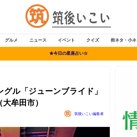
グルメ
ニュース
イベント
クイズ
街ネタ・小ネ
★今日の星座占い☆
ndシングル「ジューンブライド」
（大牟田市）
筑後いこい編集者