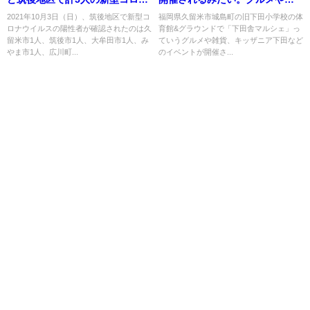
感染者 県内45人【10月3日】
貨、キッザニア下田など！10月
2021年10月3日（日）、筑後地区で新型コ
福岡県久留米市城島町の旧下田小学校の体
ロナウイルスの陽性者が確認されたのは久
育館&グラウンドで「下田舎マルシェ」っ
23日（久留米市城島町）
留米市1人、筑後市1人、大牟田市1人、み
ていうグルメや雑貨、キッザニア下田など
やま市1人、広川町...
のイベントが開催さ...