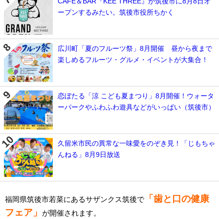
CAFE＆BAR『KEE THREE』が筑後市に8月8日オ
ープンするみたい。筑後市役所ちかく
広川町「夏のフルーツ祭」8月開催 昼から夜まで
楽しめるフルーツ・グルメ・イベントが大集合！
恋ぼたる「涼 こども夏まつり」8月開催！ウォータ
ーパークやふわふわ遊具などがいっぱい（筑後市）
久留米市民の異常な一味愛をのぞき見！「じもちゃ
んねる」8月9日放送
「歯と口の健康
福岡県筑後市若菜にあるサザンクス筑後で
フェア」
が開催されます。