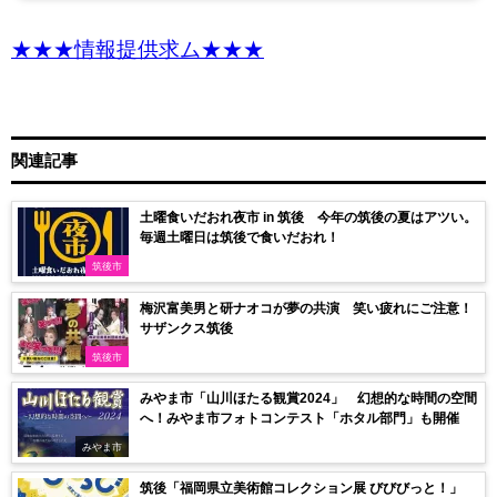
★★★情報提供求ム★★★
関連記事
土曜食いだおれ夜市 in 筑後 今年の筑後の夏はアツい。
毎週土曜日は筑後で食いだおれ！
筑後市
梅沢富美男と研ナオコが夢の共演 笑い疲れにご注意！
サザンクス筑後
筑後市
みやま市「山川ほたる観賞2024」 幻想的な時間の空間
へ！みやま市フォトコンテスト「ホタル部門」も開催
みやま市
筑後「福岡県立美術館コレクション展 びびびっと！」