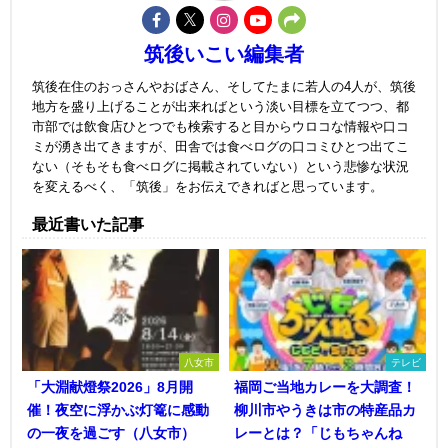
筑後いこい編集者
筑後在住のおっさんやおばさん、そしてたまに若人の4人が、筑後
地方を盛り上げることが出来ればという淡い目標を立てつつ、都
市部では飲食店ひとつでも検索すると目からウロコな情報や口コ
ミが湧き出てきますが、田舎では食べログの口コミひとつ出てこ
ない（そもそも食べログに掲載されていない）という悲惨な状況
を変えるべく、「筑後」をお伝えできればと思っています。
最近書いた記事
八女市
テレビ
「大淵献燈祭2026」8月開
福岡ご当地カレーを大調査！
催！夜空に浮かぶ灯篭に感動
柳川市やうきは市の特産品カ
の一夜を過ごす（八女市）
レーとは？「じもちゃんね