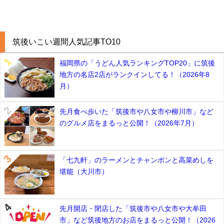
筑後いこい週間人気記事TO10
福岡県の「うどん人気ランキングTOP20」に筑後
地方の名店2店がランクインしてる！（2026年8
月）
先月食べ歩いた「筑後市や八女市や柳川市」など
のグルメ店をまるっと公開！（2026年7月）
「七九軒」のラーメンとチャンポンと高菜めしを
堪能（大川市）
先月開店・閉店した「筑後市や八女市や大牟田
市」など筑後地方のお店をまるっと公開！（2026