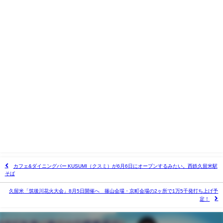
カフェ&ダイニングバー KUSUMI（クスミ）が6月6日にオープンするみたい。西鉄久留米駅
そば
久留米「筑後川花火大会」8月5日開催へ 篠山会場・京町会場の2ヶ所で1万5千発打ち上げ予
定！