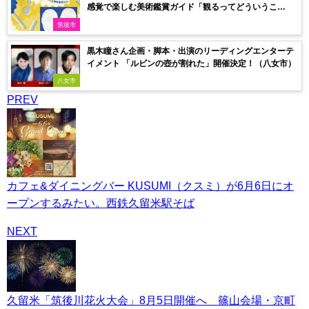
感覚で楽しむ美術鑑賞ガイド「観るってどういうこ
と？」「どれが好き？」
筑後市
黒木瞳さん企画・脚本・出演のリーディングエンターテ
イメント 「ルビンの壺が割れた」開催決定！（八女市）
八女市
PREV
カフェ&ダイニングバー KUSUMI（クスミ）が6月6日にオ
ープンするみたい。西鉄久留米駅そば
NEXT
久留米「筑後川花火大会」8月5日開催へ 篠山会場・京町