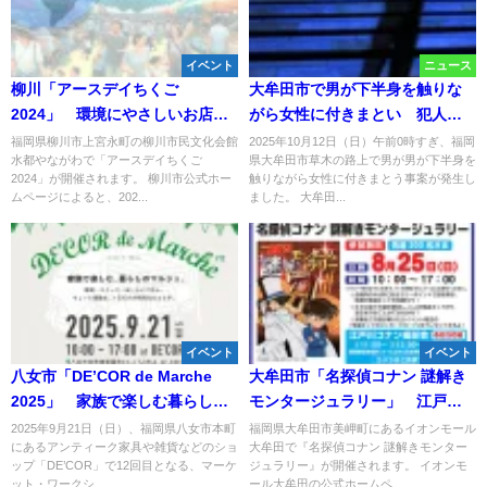
イベント
ニュース
柳川「アースデイちくご
大牟田市で男が下半身を触りな
2024」 環境にやさしいお店や
がら女性に付きまとい 犯人は
楽しいイベント・パフォーマン
60～70歳くらい
福岡県柳川市上宮永町の柳川市民文化会館
2025年10月12日（日）午前0時すぎ、福岡
水都やながわで「アースデイちくご
県大牟田市草木の路上で男が男が下半身を
スも！
2024」が開催されます。 柳川市公式ホー
触りながら女性に付きまとう事案が発生し
ムページによると、202...
ました。 大牟田...
イベント
イベント
八女市「DE’COR de Marche
大牟田市「名探偵コナン 謎解き
2025」 家族で楽しむ暮らしの
モンタージュラリー」 江戸川
マルシェ開催！
コナン撮影会も同時開催！
2025年9月21日（日）、福岡県八女市本町
福岡県大牟田市美岬町にあるイオンモール
にあるアンティーク家具や雑貨などのショ
大牟田で『名探偵コナン 謎解きモンター
ップ「DE’COR」で12回目となる、マーケ
ジュラリー』が開催されます。 イオンモ
ット・ワークシ...
ール大牟田の公式ホームペ...