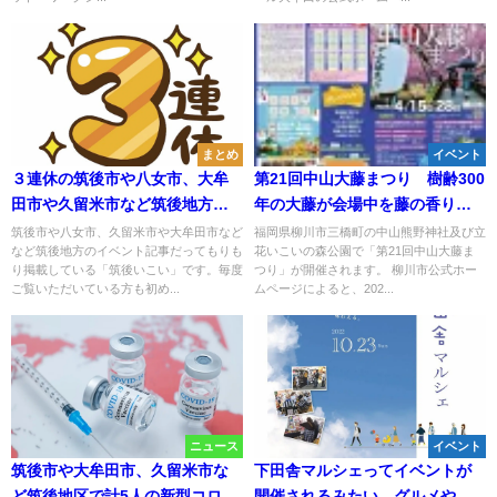
まとめ
イベント
３連休の筑後市や八女市、大牟
第21回中山大藤まつり 樹齢300
田市や久留米市など筑後地方の
年の大藤が会場中を藤の香りで
イベント情報（2月23日～25日）
包む（柳川市）
筑後市や八女市、久留米市や大牟田市など
福岡県柳川市三橋町の中山熊野神社及び立
など筑後地方のイベント記事だってもりも
花いこいの森公園で「第21回中山大藤ま
り掲載している「筑後いこい」です。毎度
つり」が開催されます。 柳川市公式ホー
ご覧いただいている方も初め...
ムページによると、202...
ニュース
イベント
筑後市や大牟田市、久留米市な
下田舎マルシェってイベントが
ど筑後地区で計5人の新型コロナ
開催されるみたい。グルメや雑