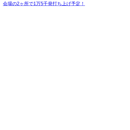
会場の2ヶ所で1万5千発打ち上げ予定！