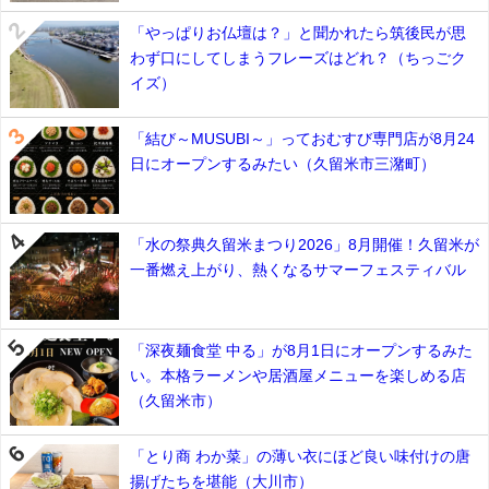
「やっぱりお仏壇は？」と聞かれたら筑後民が思
わず口にしてしまうフレーズはどれ？（ちっごク
イズ）
「結び～MUSUBI～」っておむすび専門店が8月24
日にオープンするみたい（久留米市三潴町）
「水の祭典久留米まつり2026」8月開催！久留米が
一番燃え上がり、熱くなるサマーフェスティバル
「深夜麺食堂 中る」が8月1日にオープンするみた
い。本格ラーメンや居酒屋メニューを楽しめる店
（久留米市）
「とり商 わか菜」の薄い衣にほど良い味付けの唐
揚げたちを堪能（大川市）