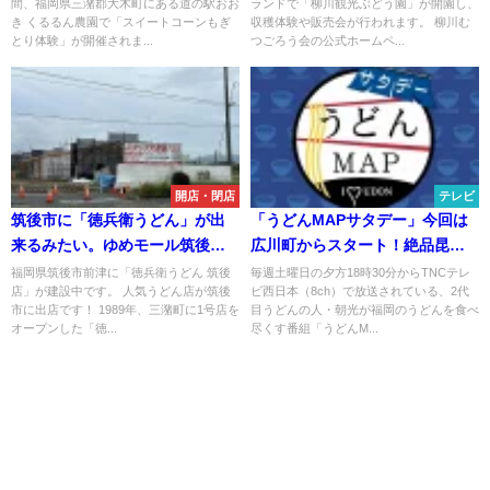
間、福岡県三潴郡大木町にある道の駅おお
ランドで「柳川観光ぶどう園」が開園し、
ン（大木町）
たひときわ甘い巨峰！
き くるるん農園で「スイートコーンもぎ
収穫体験や販売会が行われます。 柳川む
とり体験」が開催されま...
つごろう会の公式ホームペ...
開店・閉店
テレビ
筑後市に「徳兵衛うどん」が出
「うどんMAPサタデー」今回は
来るみたい。ゆめモール筑後近
広川町からスタート！絶品昆布
く
ダシのうどんや久留米が誇る名
福岡県筑後市前津に「徳兵衛うどん 筑後
毎週土曜日の夕方18時30分からTNCテレ
店」が建設中です。 人気うどん店が筑後
ビ西日本（8ch）で放送されている、2代
店が登場（8月23日放送）
市に出店です！ 1989年、三潴町に1号店を
目うどんの人・朝光が福岡のうどんを食べ
オープンした「徳...
尽くす番組「うどんM...