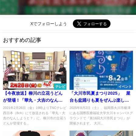
Xでフォローしよう
おすすめの記事
テレビ
イベント
【今夜放送】柳川の立花うどん
「大川市民夏まつり2025」 屋
が登場！「華丸・大吉のなんし
台も盆踊りも夏をぜんぶ楽しめ
ようと？」
る！打ち上げ花火も
2021年2月26日（金）19時よりTNCテレビ
2025年8月2日（土）、福岡県大川市榎津
西日本（8ch）にて放送される「華丸・大
にある国際医療福祉大学大川キャンパスグ
吉のなんしようと？」に、柳川市の立花う
ラウンドで『第16回大川市民まつり』が
どんが登場する...
開催されます。 大川...