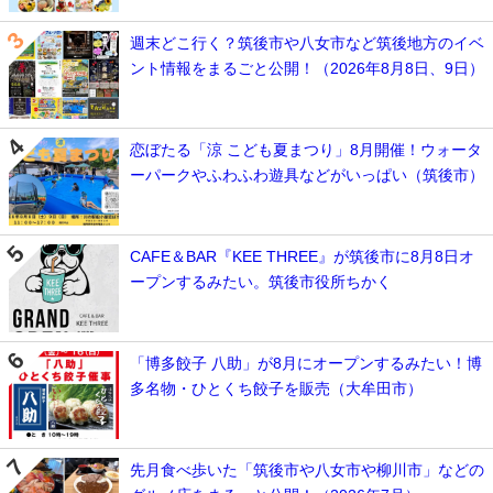
週末どこ行く？筑後市や八女市など筑後地方のイベ
ント情報をまるごと公開！（2026年8月8日、9日）
恋ぼたる「涼 こども夏まつり」8月開催！ウォータ
ーパークやふわふわ遊具などがいっぱい（筑後市）
CAFE＆BAR『KEE THREE』が筑後市に8月8日オ
ープンするみたい。筑後市役所ちかく
「博多餃子 八助」が8月にオープンするみたい！博
多名物・ひとくち餃子を販売（大牟田市）
先月食べ歩いた「筑後市や八女市や柳川市」などの