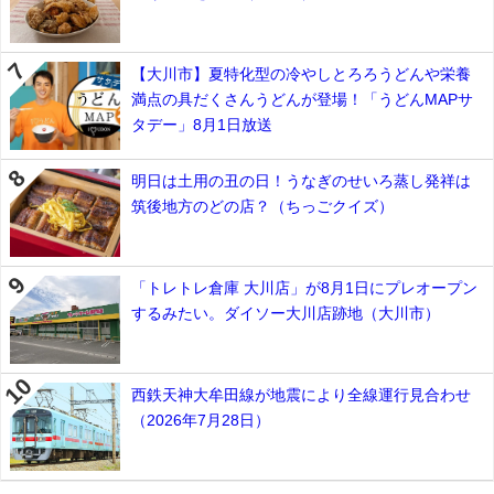
【大川市】夏特化型の冷やしとろろうどんや栄養
満点の具だくさんうどんが登場！「うどんMAPサ
タデー」8月1日放送
明日は土用の丑の日！うなぎのせいろ蒸し発祥は
筑後地方のどの店？（ちっごクイズ）
「トレトレ倉庫 大川店」が8月1日にプレオープン
するみたい。ダイソー大川店跡地（大川市）
西鉄天神大牟田線が地震により全線運行見合わせ
（2026年7月28日）