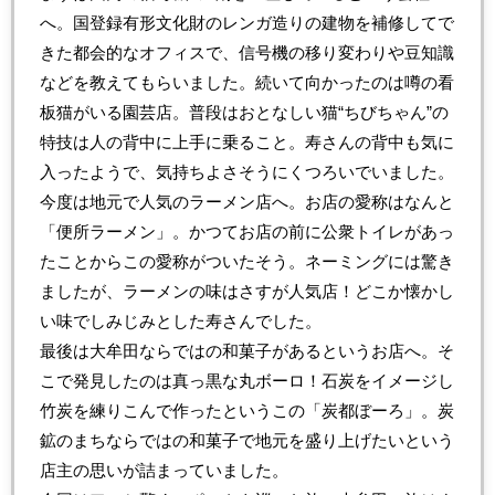
へ。国登録有形文化財のレンガ造りの建物を補修してで
きた都会的なオフィスで、信号機の移り変わりや豆知識
などを教えてもらいました。続いて向かったのは噂の看
板猫がいる園芸店。普段はおとなしい猫“ちびちゃん”の
特技は人の背中に上手に乗ること。寿さんの背中も気に
入ったようで、気持ちよさそうにくつろいでいました。
今度は地元で人気のラーメン店へ。お店の愛称はなんと
「便所ラーメン」。かつてお店の前に公衆トイレがあっ
たことからこの愛称がついたそう。ネーミングには驚き
ましたが、ラーメンの味はさすが人気店！どこか懐かし
い味でしみじみとした寿さんでした。
最後は大牟田ならではの和菓子があるというお店へ。そ
こで発見したのは真っ黒な丸ボーロ！石炭をイメージし
竹炭を練りこんで作ったというこの「炭都ぼーろ」。炭
鉱のまちならではの和菓子で地元を盛り上げたいという
店主の思いが詰まっていました。