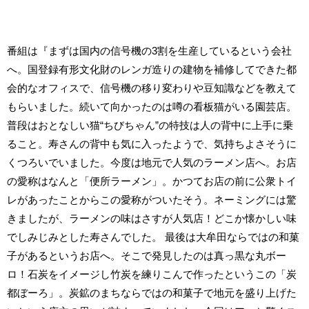
番組は『まずは国内の信号機の3割を生産しているという会社
へ。国登録有形文化財のレンガ造りの建物を補修してできた都
会的なオフィスで、信号機の移り変わりや豆知識などを教えて
もらいました。続いて向かったのは噂の看板猫がいる園芸店。
普段はおとなしい猫“ちびちゃん”の特技は人の背中に上手に乗
ること。寿さんの背中も気に入ったようで、気持ちよさそうに
くつろいでいました。今度は地元で人気のラーメン店へ。お店
の愛称はなんと「便所ラーメン」。かつてお店の前に公衆トイ
レがあったことからこの愛称がついたそう。ネーミングには驚
きましたが、ラーメンの味はさすが人気店！どこか懐かしい味
でしみじみとした寿さんでした。 最後は大牟田ならではの和菓
子があるというお店へ。そこで発見したのは真っ黒な丸ボー
ロ！石炭をイメージし竹炭を練りこんで作ったというこの「炭
都ぼーろ」。炭鉱のまちならではの和菓子で地元を盛り上げた