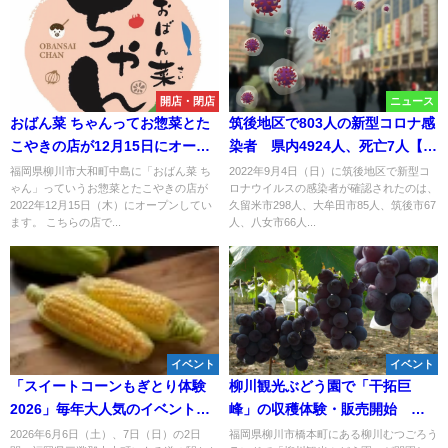
開店・閉店
ニュース
おばん菜 ちゃんってお惣菜とた
筑後地区で803人の新型コロナ感
こやきの店が12月15日にオープ
染者 県内4924人、死亡7人【9
ンしてるみたい。柳川市
月4日】
福岡県柳川市大和町中島に「おばん菜 ち
2022年9月4日（日）に筑後地区で新型コ
ゃん」っていうお惣菜とたこやきの店が
ロナウイルスの感染者が確認されたのは、
2022年12月15日（木）にオープンしてい
久留米市298人、大牟田市85人、筑後市67
ます。 こちらの店で...
人、八女市66人...
イベント
イベント
「スイートコーンもぎとり体験
柳川観光ぶどう園で「干拓巨
2026」毎年大人気のイベント！
峰」の収穫体験・販売開始 太
採れたのあま～いスイートコー
陽と潮風をたっぷり浴びて育っ
2026年6月6日（土）、7日（日）の2日
福岡県柳川市橋本町にある柳川むつごろう