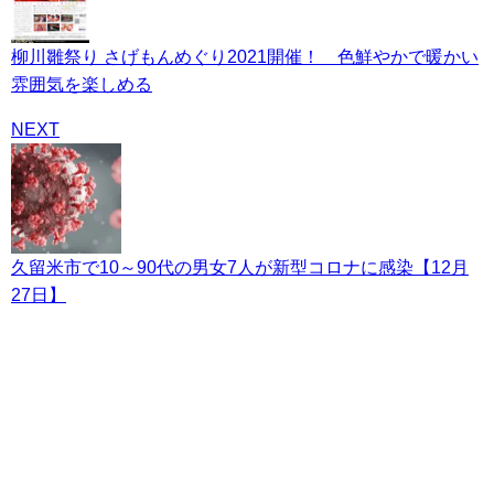
柳川雛祭り さげもんめぐり2021開催！ 色鮮やかで暖かい
雰囲気を楽しめる
NEXT
久留米市で10～90代の男女7人が新型コロナに感染【12月
27日】