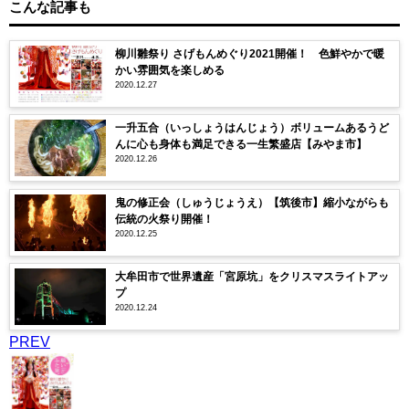
こんな記事も
柳川雛祭り さげもんめぐり2021開催！ 色鮮やかで暖
かい雰囲気を楽しめる
2020.12.27
一升五合（いっしょうはんじょう）ボリュームあるうど
んに心も身体も満足できる一生繁盛店【みやま市】
2020.12.26
鬼の修正会（しゅうじょうえ）【筑後市】縮小ながらも
伝統の火祭り開催！
2020.12.25
大牟田市で世界遺産「宮原坑」をクリスマスライトアッ
プ
2020.12.24
PREV