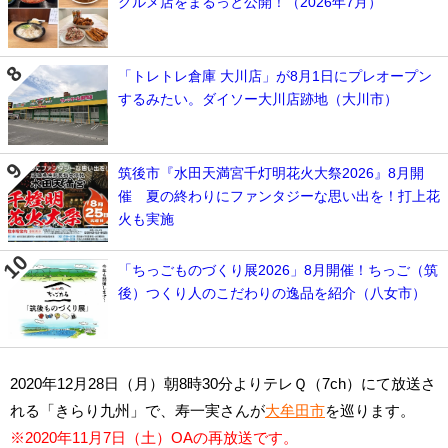
グルメ店をまるっと公開！（2026年7月）
「トレトレ倉庫 大川店」が8月1日にプレオープン
するみたい。ダイソー大川店跡地（大川市）
筑後市『水田天満宮千灯明花火大祭2026』8月開
催 夏の終わりにファンタジーな思い出を！打上花
火も実施
「ちっごものづくり展2026」8月開催！ちっご（筑
後）つくり人のこだわりの逸品を紹介（八女市）
2020年12月28日（月）朝8時30分よりテレＱ（7ch）にて放送さ
れる「きらり九州」で、寿一実さんが
大牟田市
を巡ります。
※2020年11月7日（土）OAの再放送です。