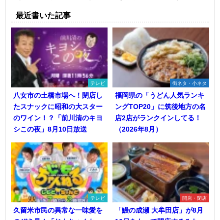
最近書いた記事
テレビ
街ネタ・小ネタ
八女市の土橋市場へ！閉店し
福岡県の「うどん人気ランキ
たスナックに昭和の大スター
ングTOP20」に筑後地方の名
のワイン！？「前川清のキヨ
店2店がランクインしてる！
シこの夜」8月10日放送
（2026年8月）
テレビ
開店・閉店
久留米市民の異常な一味愛を
「鰻の成瀬 大牟田店」が8月