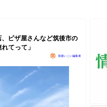
店、ピザ屋さんなど筑後市の
連れてって」
筑後いこい編集者