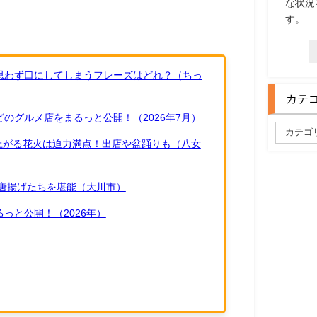
な状況
す。
思わず口にしてしまうフレーズはどれ？（ちっ
カテ
のグルメ店をまるっと公開！（2026年7月）
ち上がる花火は迫力満点！出店や盆踊りも（八女
唐揚げたちを堪能（大川市）
っと公開！（2026年）