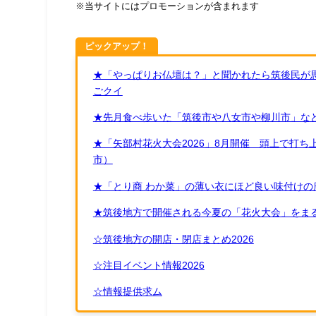
※当サイトにはプロモーションが含まれます
ピックアップ！
★「やっぱりお仏壇は？」と聞かれたら筑後民が
ごクイ
★先月食べ歩いた「筑後市や八女市や柳川市」など
★「矢部村花火大会2026」8月開催 頭上で打
市）
★「とり商 わか菜」の薄い衣にほど良い味付けの
★筑後地方で開催される今夏の「花火大会」をまる
☆筑後地方の開店・閉店まとめ2026
☆注目イベント情報2026
☆情報提供求ム