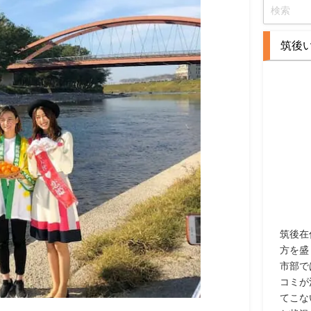
筑後
筑後在
方を盛
市部で
コミが
てこな