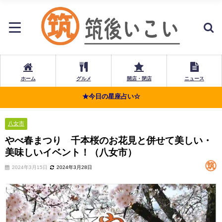
ホーム
グルメ
開店・閉店
ニュース
★今日の星座占い☆
八女市
やべ春まつり 千本桜のお花見と併せて美しい・
美味しいイベント！（八女市）
2024年3月15日
2024年3月28日