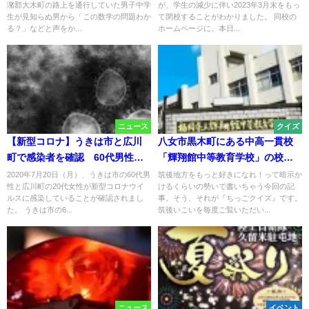
潴郡大木町の路上を通行していた男子中学
が、学生の減少に伴い2023年3月末をもっ
（大木町）
生が見知らぬ男から「この数学の問題わか
て閉校することがわかりました。 同校の
る？」などと声をか...
ホームページに、本日...
ニュース
クイズ
【新型コロナ】うきは市と広川
八女市黒木町にある中高一貫校
町で感染者を確認 60代男性と
「輝翔館中等教育学校」の校歌
20代女性
を作詞した有名人は誰？（ちっ
2020年7月20日（月）、うきは市の60代男
筑後地方をもっと好きになれ！って暗示か
性と広川町の20代女性が新型コロナウイ
けるくらいの勢いで書いちゃう今回の記
ごクイズ）
ルスに感染していることが確認されまし
事。そう、それが『ちっごクイズ』です。
た。 うきは市の6...
筑後いこいを毎度ご覧いただい...
ニュース
イベント