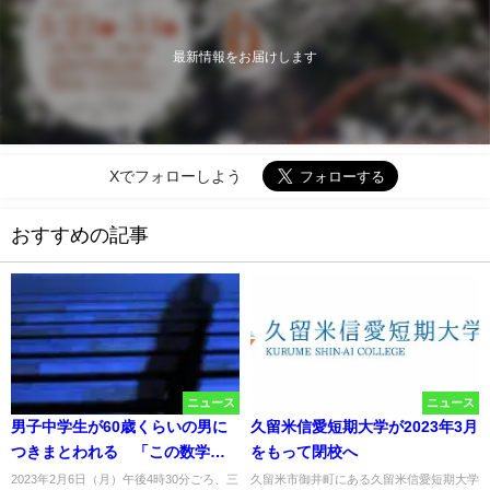
最新情報をお届けします
Xでフォローしよう
おすすめの記事
ニュース
ニュース
男子中学生が60歳くらいの男に
久留米信愛短期大学が2023年3月
つきまとわれる 「この数学の
をもって閉校へ
問題わかる？」などと声かけ
2023年2月6日（月）午後4時30分ごろ、三
久留米市御井町にある久留米信愛短期大学