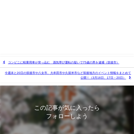
コンビニに軽乗用車が突っ込む 酒気帯び運転の疑いで75歳の男を逮捕（筑後市）
今週末と20日の筑後市や八女市、大牟田市や久留米市など筑後地方のイベント情報をまとめて
公開！（3月16日、17日・20日）
この記事が気に入ったら
フォローしよう