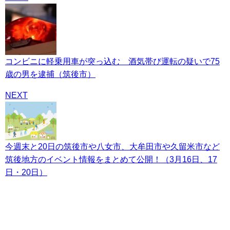
コンビニに軽乗用車が突っ込む 酒気帯び運転の疑いで75
歳の男を逮捕（筑後市）
NEXT
今週末と20日の筑後市や八女市、大牟田市や久留米市など
筑後地方のイベント情報をまとめて公開！（3月16日、17
日・20日）