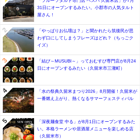
「フルーツタルト専門店 ベスパ 久留米店」が7月
31日にオープンするみたい。小郡市の人気タルト
屋さん！
「やっぱりお仏壇は？」と聞かれたら筑後民が思
わず口にしてしまうフレーズはどれ？（ちっごク
イズ）
「結び～MUSUBI～」っておむすび専門店が8月24
日にオープンするみたい（久留米市三潴町）
「水の祭典久留米まつり2026」8月開催！久留米が
一番燃え上がり、熱くなるサマーフェスティバル
「深夜麺食堂 中る」が8月1日にオープンするみた
い。本格ラーメンや居酒屋メニューを楽しめる店
（久留米市）