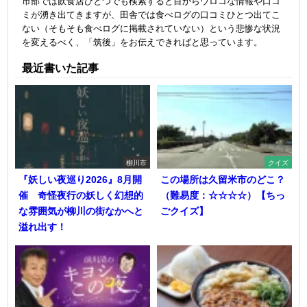
市部では飲食店ひとつでも検索すると目からウロコな情報や口コ
ミが湧き出てきますが、田舎では食べログの口コミひとつ出てこ
ない（そもそも食べログに掲載されていない）という悲惨な状況
を変えるべく、「筑後」をお伝えできればと思っています。
最近書いた記事
柳川市
クイズ
『妖しい夜巡り2026』8月開
この場所は久留米市のどこ？
催 奇怪夜行の妖しく幻想的
（難易度：☆☆☆☆）【ちっ
な雰囲気が柳川の街なかへと
ごクイズ】
溢れ出す！