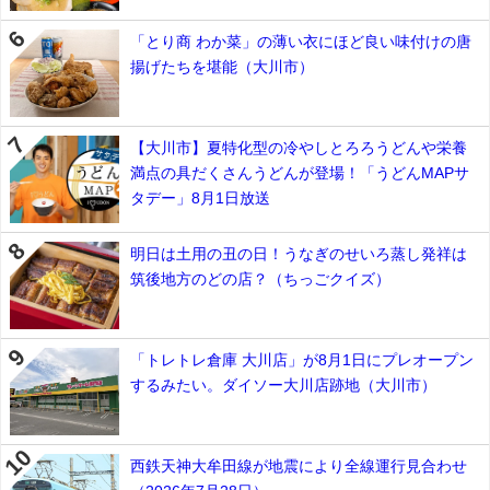
「とり商 わか菜」の薄い衣にほど良い味付けの唐
揚げたちを堪能（大川市）
【大川市】夏特化型の冷やしとろろうどんや栄養
満点の具だくさんうどんが登場！「うどんMAPサ
タデー」8月1日放送
明日は土用の丑の日！うなぎのせいろ蒸し発祥は
筑後地方のどの店？（ちっごクイズ）
「トレトレ倉庫 大川店」が8月1日にプレオープン
するみたい。ダイソー大川店跡地（大川市）
西鉄天神大牟田線が地震により全線運行見合わせ