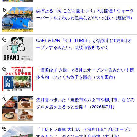
恋ぼたる「涼 こども夏まつり」8月開催！ウォータ
ーパークやふわふわ遊具などがいっぱい（筑後市）
CAFE＆BAR『KEE THREE』が筑後市に8月8日オ
ープンするみたい。筑後市役所ちかく
「博多餃子 八助」が8月にオープンするみたい！博
多名物・ひとくち餃子を販売（大牟田市）
先月食べ歩いた「筑後市や八女市や柳川市」などの
グルメ店をまるっと公開！（2026年7月）
「トレトレ倉庫 大川店」が8月1日にプレオープン
するみたい。ダイソー大川店跡地（大川市）