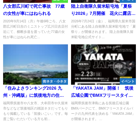
八女郡広川町で死亡事故 77歳
陸上自衛隊久留米駐屯地「夏祭
の女性が車にはねられる
り2026」7月開催 花火に露店に
ステージも！夏の夜を楽しもう
2020年9月14日（月）午後6時ごろ、八女
2026年7月24日（金）、福岡県久留米市国
郡広川町日吉のミニストップ広川日吉店付
分町にある陸上自衛隊久留米駐屯地で「夏
（久留米市）
近にて、横断歩道を渡っていた77歳の女
祭り」が開催されます。 陸上自衛隊久留
性が車にはねられ死亡...
米駐屯地公式サイト...
街ネタ・小ネタ
イベント
「住みよさランキング2026 九
「YAKATA JAM」開催！ 筑後
州・沖縄版」に筑後地方の住み
広域公園でBMXフリースタイル
よい３市がランクインしてる！
パーク九州代表選手決定戦
福岡県筑後市や八女市、大牟田市や久留米
福岡県筑後市津島にある筑後広域公園
市などなど筑後地区の雑談ネタだってもり
BMXパークにて、BMXフリースタイルパ
もり掲載している「筑後いこい」です。毎
ークの九州代表を決める「YAKATA JAM」
度ご覧いただいている方も初...
が開催されます。 ...