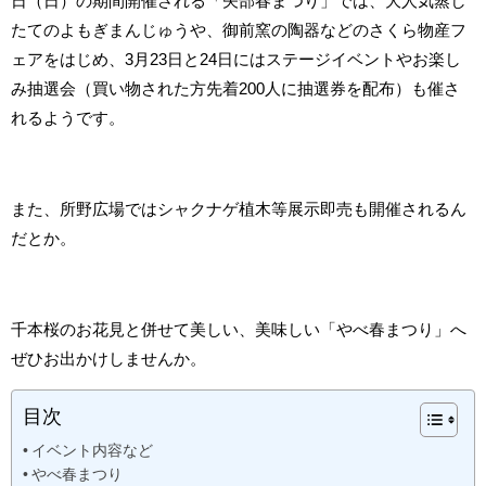
日（日）の期間開催される「矢部春まつり」では、大人気蒸し
たてのよもぎまんじゅうや、御前窯の陶器などのさくら物産フ
ェアをはじめ、3月23日と24日にはステージイベントやお楽し
み抽選会（買い物された方先着200人に抽選券を配布）も催さ
れるようです。
また、所野広場ではシャクナゲ植木等展示即売も開催されるん
だとか。
千本桜のお花見と併せて美しい、美味しい「やべ春まつり」へ
ぜひお出かけしませんか。
目次
イベント内容など
やべ春まつり