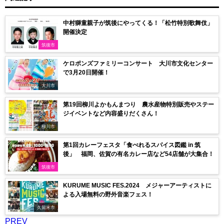
中村獅童親子が筑後にやってくる！「松竹特別歌舞伎」
開催決定
筑後市
ケロポンズファミリーコンサート 大川市文化センター
で3月20日開催！
大川市
第19回柳川よかもんまつり 農水産物特別販売やステー
ジイベントなど内容盛りだくさん！
柳川市
第1回カレーフェスタ「食べれるスパイス図鑑 in 筑
後」 福岡、佐賀の有名カレー店など54店舗が大集合！
筑後市
KURUME MUSIC FES.2024 メジャーアーティストに
よる入場無料の野外音楽フェス！
久留米市
PREV