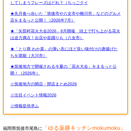
してしまうフレーズはどれ？（ちっごクイ
★先月食べ歩いた「筑後市や八女市や柳川市」などのグルメ
店をまるっと公開！（2026年7月）
★「矢部村花火大会2026」8月開催 頭上で打ち上がる花火
は迫力満点！出店や盆踊りも（八女市）
★「とり商 わか菜」の薄い衣にほど良い味付けの唐揚げた
ちを堪能（大川市）
★筑後地方で開催される今夏の「花火大会」をまるっと公
開！（2026年）
☆筑後地方の開店・閉店まとめ2026
☆注目イベント情報2026
☆情報提供求ム
「ゆる薬膳キッチンmokumoku」
福岡県筑後市尾島に