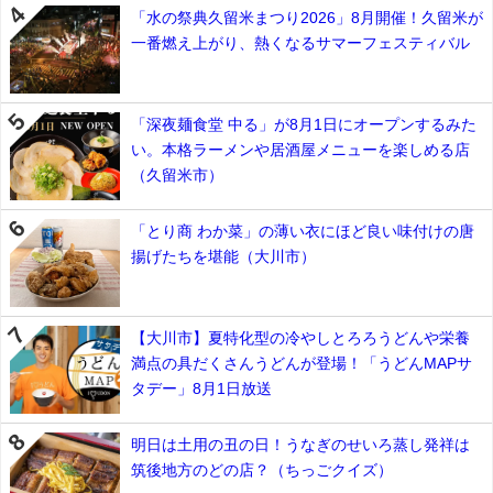
「水の祭典久留米まつり2026」8月開催！久留米が
一番燃え上がり、熱くなるサマーフェスティバル
「深夜麺食堂 中る」が8月1日にオープンするみた
い。本格ラーメンや居酒屋メニューを楽しめる店
（久留米市）
「とり商 わか菜」の薄い衣にほど良い味付けの唐
揚げたちを堪能（大川市）
【大川市】夏特化型の冷やしとろろうどんや栄養
満点の具だくさんうどんが登場！「うどんMAPサ
タデー」8月1日放送
明日は土用の丑の日！うなぎのせいろ蒸し発祥は
筑後地方のどの店？（ちっごクイズ）