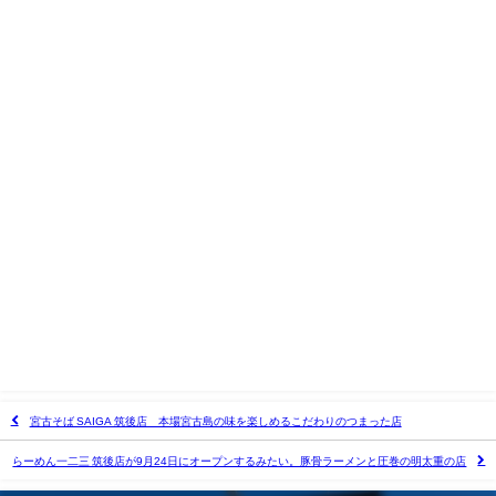
宮古そば SAIGA 筑後店 本場宮古島の味を楽しめるこだわりのつまった店
らーめん一二三 筑後店が9月24日にオープンするみたい。豚骨ラーメンと圧巻の明太重の店