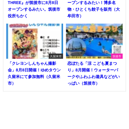
THREE』が筑後市に8月8日
ープンするみたい！博多名
オープンするみたい。筑後市
物・ひとくち餃子を販売（大
役所ちかく
牟田市）
久留米市
筑後市
「クレヨンしんちゃん撮影
恋ぼたる「涼 こども夏まつ
会」8月8日開催！ゆめタウン
り」8月開催！ウォーターパ
久留米にて参加無料（久留米
ークやふわふわ遊具などがい
市）
っぱい（筑後市）