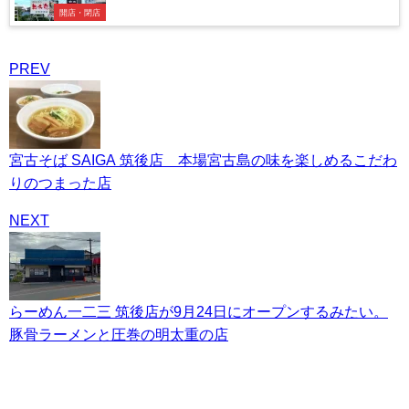
開店・閉店
PREV
宮古そば SAIGA 筑後店 本場宮古島の味を楽しめるこだわ
りのつまった店
NEXT
らーめん一二三 筑後店が9月24日にオープンするみたい。
豚骨ラーメンと圧巻の明太重の店