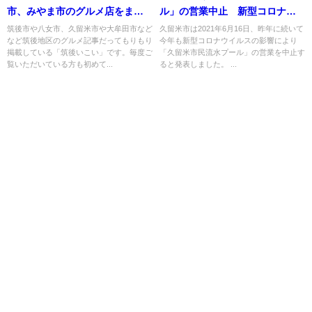
市、みやま市のグルメ店をまと
ル」の営業中止 新型コロナ拡
めて公開！
大防止のため
筑後市や八女市、久留米市や大牟田市など
久留米市は2021年6月16日、昨年に続いて
など筑後地区のグルメ記事だってもりもり
今年も新型コロナウイルスの影響により
掲載している「筑後いこい」です。毎度ご
「久留米市民流水プール」の営業を中止す
覧いただいている方も初めて...
ると発表しました。 ...