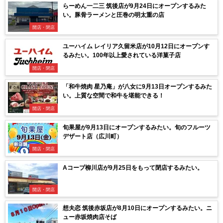
らーめん一二三 筑後店が9月24日にオープンするみた
い。豚骨ラーメンと圧巻の明太重の店
開店・閉店
ユーハイム レイリア久留米店が10月12日にオープンす
るみたい。100年以上愛されている洋菓子店
開店・閉店
「和牛焼肉 星乃庵」が八女に9月13日オープンするみた
い。上質な空間で和牛を堪能できる！
開店・閉店
旬果屋が9月13日にオープンするみたい。旬のフルーツ
デザート店（広川町）
開店・閉店
Aコープ柳川店が9月25日をもって閉店するみたい。
開店・閉店
想夫恋 筑後赤坂店が8月10日にオープンするみたい。ニ
ュー赤坂焼肉店そば