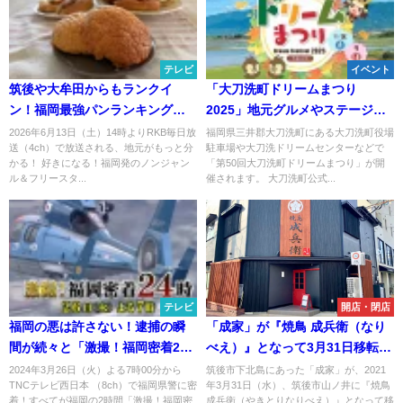
テレビ
イベント
筑後や大牟田からもランクイ
「大刀洗町ドリームまつり
ン！福岡最強パンランキング
2025」地元グルメやステージイ
TOP20「まじもん」6月13日放送
ベントや大抽選会など多彩な催
2026年6月13日（土）14時よりRKB毎日放
福岡県三井郡大刀洗町にある大刀洗町役場
送（4ch）で放送される、地元がもっと分
駐車場や大刀洗ドリームセンターなどで
し！ドラえもんショーも
かる！ 好きになる！福岡発のノンジャン
「第50回大刀洗町ドリームまつり」が開
ル＆フリースタ...
催されます。 大刀洗町公式...
テレビ
開店・閉店
福岡の悪は許さない！逮捕の瞬
「成家」が『焼鳥 成兵衛（なり
間が続々と「激撮！福岡密着24
べえ）』となって3月31日移転オ
時」3月26日放送
ープン【筑後市】
2024年3月26日（火）よる7時00分から
筑後市下北島にあった「成家」が、2021
TNCテレビ西日本 （8ch）で福岡県警に密
年3月31日（水）、筑後市山ノ井に『焼鳥
着！すべてが福岡の2時間「激撮！福岡密
成兵衛（やきとりなりべえ）』となって移