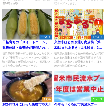
着24時」が放...
転オープンします。 ...
イベント
イベント
干拓育ちの「スイートコーン」
久留米ほとめき通り商店街「第
収穫体験・販売会が開催される
22回まちあるき」1月20日、21
みたい。7月2日、3日（柳川市）
日開催 お得なイベント盛りだ
福岡県柳川市橋本町の柳川むつごろうラン
福岡県久留米市のくるめ東町から六ツ門町
ドで「干拓育ちのスイートコーン収穫体
にある久留米ほとめき通り商店街で「第
くさん！
験・販売会」が開催されます。 柳川むつ
22回まちあるき」が開催されます。 ほと
ごろう会の公式ホームページ...
めきの街久留米の公式ホー...
まとめ
ニュース
2024年3月に行った筑後市や大川
今年も「くるめ市民流水プー