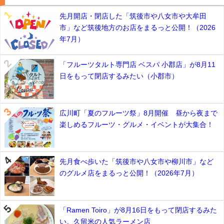
先月開店・閉店した「筑後市や八女市や大牟田
市」など筑後地方のお店をまるっと公開！（2026
年7月）
「フルーツタルト専門店 ベスパ 小郡店」が8月11
日をもって閉店するみたい（小郡市）
広川町「夏のフルーツ祭」8月開催 昼から夜まで
楽しめるフルーツ・グルメ・イベントが大集合！
先月食べ歩いた「筑後市や八女市や柳川市」など
のグルメ店をまるっと公開！（2026年7月）
「Ramen Toiro」が8月16日をもって閉店するみた
い。久留米の人気ラーメン店