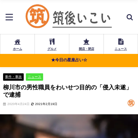
ホーム
グルメ
開店・閉店
ニュース
★今日の星座占い☆
事件・事故
ニュース
柳川市の男性職員をわいせつ目的の「侵入未遂」
で逮捕
2020年4月24日
2021年2月19日