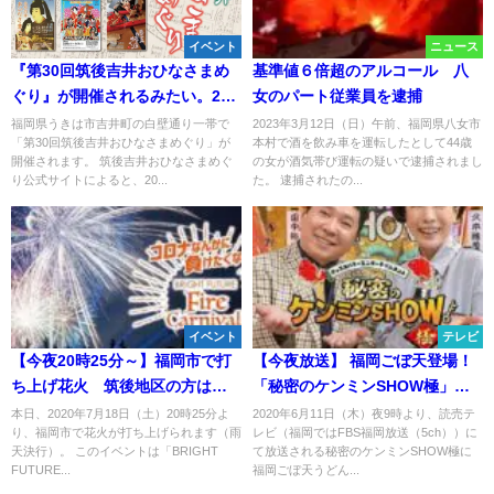
イベント
ニュース
『第30回筑後吉井おひなさまめ
基準値６倍超のアルコール 八
ぐり』が開催されるみたい。2月
女のパート従業員を逮捕
11日～4月3日
福岡県うきは市吉井町の白壁通り一帯で
2023年3月12日（日）午前、福岡県八女市
「第30回筑後吉井おひなさまめぐり」が
本村で酒を飲み車を運転したとして44歳
開催されます。 筑後吉井おひなさまめぐ
の女が酒気帯び運転の疑いで逮捕されまし
り公式サイトによると、20...
た。 逮捕されたの...
イベント
テレビ
【今夜20時25分～】福岡市で打
【今夜放送】 福岡ごぼ天登場！
ち上げ花火 筑後地区の方はラ
「秘密のケンミンSHOW極」ご
イブ配信で楽しもう！
当地うどんサミット開催！
本日、2020年7月18日（土）20時25分よ
2020年6月11日（木）夜9時より、読売テ
り、福岡市で花火が打ち上げられます（雨
レビ（福岡ではFBS福岡放送（5ch））に
天決行）。 このイベントは「BRIGHT
て放送される秘密のケンミンSHOW極に
FUTURE...
福岡ごぼ天うどん...