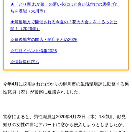
★「とり商 わか菜」の薄い衣にほど良い味付けの唐揚げた
ちを堪能（大川市）
★筑後地方で開催される今夏の「花火大会」をまるっと公
開！（2026年）
☆筑後地方の開店・閉店まとめ2026
☆注目イベント情報2026
☆情報提供求ム
今年4月に採用されたばかりの柳川市の生活環境課に勤務する男
性職員（22）が警察に逮捕されました。
警察によると、男性職員は2020年4月23日（木）18時頃、顔見
知りの女性の自宅アパートに窓から侵入しようとしましたが、