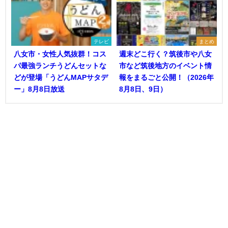
テレビ
まとめ
八女市・女性人気抜群！コス
週末どこ行く？筑後市や八女
パ最強ランチうどんセットな
市など筑後地方のイベント情
どが登場「うどんMAPサタデ
報をまるごと公開！（2026年
ー」8月8日放送
8月8日、9日）