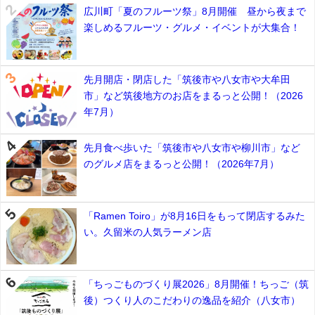
広川町「夏のフルーツ祭」8月開催 昼から夜まで
楽しめるフルーツ・グルメ・イベントが大集合！
先月開店・閉店した「筑後市や八女市や大牟田
市」など筑後地方のお店をまるっと公開！（2026
年7月）
先月食べ歩いた「筑後市や八女市や柳川市」など
のグルメ店をまるっと公開！（2026年7月）
「Ramen Toiro」が8月16日をもって閉店するみた
い。久留米の人気ラーメン店
「ちっごものづくり展2026」8月開催！ちっご（筑
後）つくり人のこだわりの逸品を紹介（八女市）