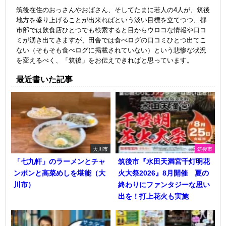
筑後在住のおっさんやおばさん、そしてたまに若人の4人が、筑後
地方を盛り上げることが出来ればという淡い目標を立てつつ、都
市部では飲食店ひとつでも検索すると目からウロコな情報や口コ
ミが湧き出てきますが、田舎では食べログの口コミひとつ出てこ
ない（そもそも食べログに掲載されていない）という悲惨な状況
を変えるべく、「筑後」をお伝えできればと思っています。
最近書いた記事
大川市
筑後市
「七九軒」のラーメンとチャ
筑後市『水田天満宮千灯明花
ンポンと高菜めしを堪能（大
火大祭2026』8月開催 夏の
川市）
終わりにファンタジーな思い
出を！打上花火も実施