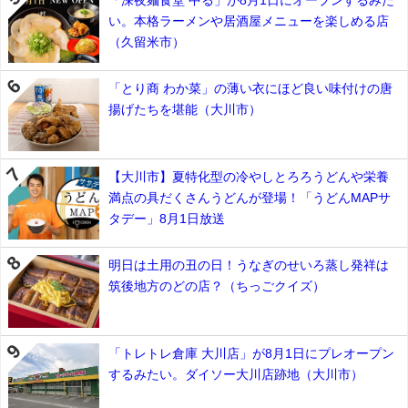
い。本格ラーメンや居酒屋メニューを楽しめる店
（久留米市）
「とり商 わか菜」の薄い衣にほど良い味付けの唐
揚げたちを堪能（大川市）
【大川市】夏特化型の冷やしとろろうどんや栄養
満点の具だくさんうどんが登場！「うどんMAPサ
タデー」8月1日放送
明日は土用の丑の日！うなぎのせいろ蒸し発祥は
筑後地方のどの店？（ちっごクイズ）
「トレトレ倉庫 大川店」が8月1日にプレオープン
するみたい。ダイソー大川店跡地（大川市）