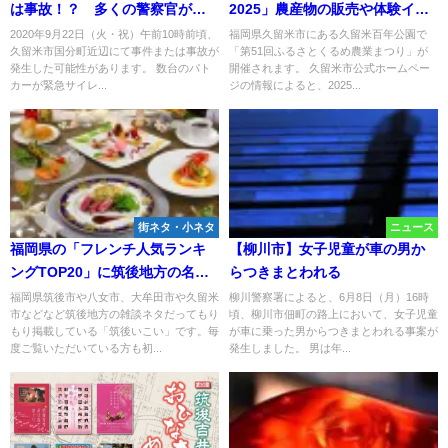
は事故！？ 多くの警察官が集
2025」農産物の販売や体験イベ
まり捜査か【9月22日(火)】
ントなど内容盛りだくさんで開
2020年9月22日（火・祝）午前10時前頃、
福岡県久留米市にある久留米百年公園で
久留米市国分町近辺にて事件または事故が
「第51回ふるさとくるめ農業まつり」が
催！
発生した可能性があります。 数台のパト
開催されます。 久留米市公式ホームペー
カーが緊急サイレ...
ジの情報によると、2025...
街ネタ・小ネタ
ニュース
福岡県の「フレンチ人気ランキ
【柳川市】女子児童が車の男か
ングTOP20」に筑後地方の名店
らつきまとわれる
がランクインしてる！（2026年4
福岡県筑後市や八女市、大牟田市や久留米
柳川警察署によると、6月8日（月）16時
市などなど筑後地方の雑談ネタだってもり
頃、柳川市佃町の路上において、女子児童
月）
もり掲載している「筑後いこい」です。毎
が車に乗った男からつきまとわれる事案が
度ご覧いただいている方も初...
発生しました。 男は年...