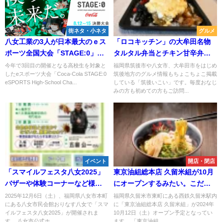
街ネタ・小ネタ
グルメ
八女工業の3人が日本最大のｅス
「ロコキッチン」の大牟田名物
ポーツ全国大会「STAGE:0」に
タルタル弁当とチキン甘辛弁当
出場！8月14日に日本一目指して
を食べてみた！（大牟田市）
今年で3回目の開催となる高校生を対象と
福岡県筑後市や八女市、大牟田市をはじめ
したeスポーツ大会「Coca-Cola STAGE:0
筑後地方のグルメ情報もちょこちょこ掲載
戦う
eSPORTS High-School Cha...
している「筑後いこい」です。毎度おなじ
みの方も初めての方もご訪問...
イベント
開店・閉店
「スマイルフェスタ八女2025」
東京油組総本店 久留米組が10月
バザーや体験コーナーなど様々
にオープンするみたい。こだわ
なイベントを開催！
りの自家製麺の油そば
2025年12月6日（土）、福岡県八女市本町
福岡県久留米市東町にある西鉄久留米駅内
にある八女市民会館おりなす八女で「スマ
に「東京油組総本店 久留米組」が2024年
イルフェスタ八女2025」が開催されま
10月12日（土）オープン予定となってい
す。 八女市公式ホ...
ます。 「東京油組...