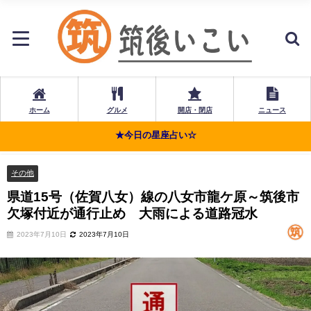
ホーム
グルメ
開店・閉店
ニュース
★今日の星座占い☆
その他
県道15号（佐賀八女）線の八女市龍ケ原～筑後市
欠塚付近が通行止め 大雨による道路冠水
2023年7月10日
2023年7月10日