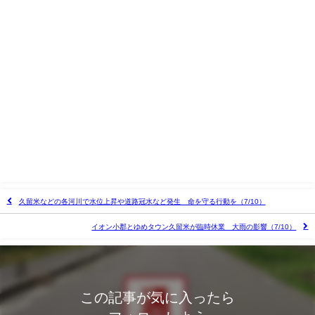
久留米などの各河川で水位上昇や道路冠水など発生 命を守る行動を（7/10）
イオン小郡とゆめタウン久留米が臨時休業 大雨の影響（7/10）
この記事が気に入ったら