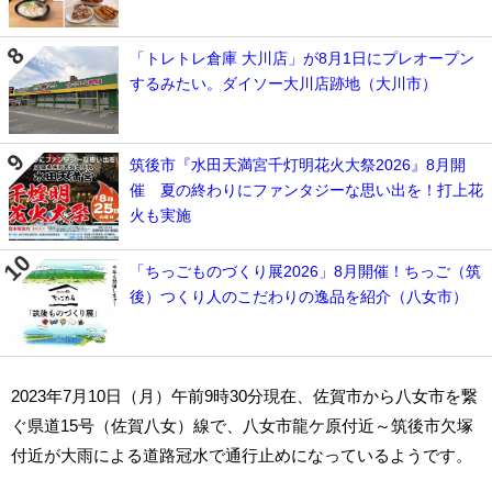
「トレトレ倉庫 大川店」が8月1日にプレオープン
するみたい。ダイソー大川店跡地（大川市）
筑後市『水田天満宮千灯明花火大祭2026』8月開
催 夏の終わりにファンタジーな思い出を！打上花
火も実施
「ちっごものづくり展2026」8月開催！ちっご（筑
後）つくり人のこだわりの逸品を紹介（八女市）
2023年7月10日（月）午前9時30分現在、佐賀市から八女市を繋
ぐ県道15号（佐賀八女）線で、八女市龍ケ原付近～筑後市欠塚
付近が大雨による道路冠水で通行止めになっているようです。