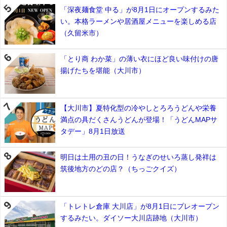
「深夜麺食堂 中る」が8月1日にオープンするみた
い。本格ラーメンや居酒屋メニューを楽しめる店
（久留米市）
「とり商 わか菜」の薄い衣にほど良い味付けの唐
揚げたちを堪能（大川市）
【大川市】夏特化型の冷やしとろろうどんや栄養
満点の具だくさんうどんが登場！「うどんMAPサ
タデー」8月1日放送
明日は土用の丑の日！うなぎのせいろ蒸し発祥は
筑後地方のどの店？（ちっごクイズ）
「トレトレ倉庫 大川店」が8月1日にプレオープン
するみたい。ダイソー大川店跡地（大川市）