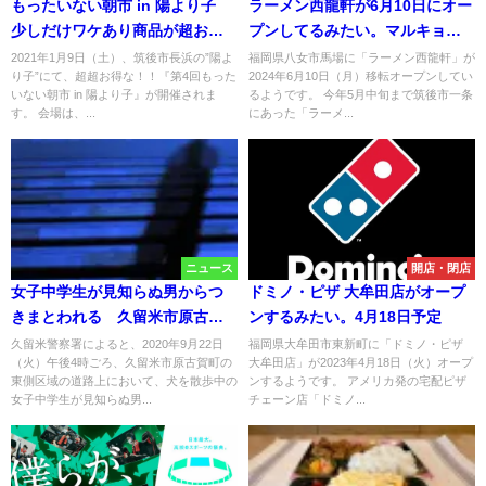
もったいない朝市 in 陽より子
ラーメン西龍軒が6月10日にオー
少しだけワケあり商品が超お買
プンしてるみたい。マルキョウ
い得【筑後市】
八女店敷地内
2021年1月9日（土）、筑後市長浜の”陽よ
福岡県八女市馬場に「ラーメン西龍軒」が
り子”にて、超超お得な！！『第4回もった
2024年6月10日（月）移転オープンしてい
いない朝市 in 陽より子』が開催されま
るようです。 今年5月中旬まで筑後市一条
す。 会場は、...
にあった「ラーメ...
ニュース
開店・閉店
女子中学生が見知らぬ男からつ
ドミノ・ピザ 大牟田店がオープ
きまとわれる 久留米市原古賀
ンするみたい。4月18日予定
町の路上で
久留米警察署によると、2020年9月22日
福岡県大牟田市東新町に「ドミノ・ピザ
（火）午後4時ごろ、久留米市原古賀町の
大牟田店」が2023年4月18日（火）オープ
東側区域の道路上において、犬を散歩中の
ンするようです。 アメリカ発の宅配ピザ
女子中学生が見知らぬ男...
チェーン店「ドミノ...