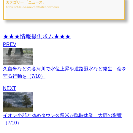
カテゴリー 「ニュース」
https://chikugo-ikoi.com/category/news
★★★情報提供求ム★★★
PREV
久留米などの各河川で水位上昇や道路冠水など発生 命を
守る行動を（7/10）
NEXT
イオン小郡とゆめタウン久留米が臨時休業 大雨の影響
（7/10）