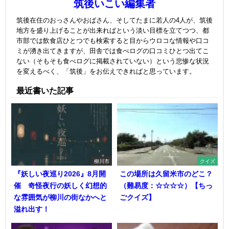
筑後いこい編集者
筑後在住のおっさんやおばさん、そしてたまに若人の4人が、筑後
地方を盛り上げることが出来ればという淡い目標を立てつつ、都
市部では飲食店ひとつでも検索すると目からウロコな情報や口コ
ミが湧き出てきますが、田舎では食べログの口コミひとつ出てこ
ない（そもそも食べログに掲載されていない）という悲惨な状況
を変えるべく、「筑後」をお伝えできればと思っています。
最近書いた記事
柳川市
クイズ
『妖しい夜巡り2026』8月開
この場所は久留米市のどこ？
催 奇怪夜行の妖しく幻想的
（難易度：☆☆☆☆）【ちっ
な雰囲気が柳川の街なかへと
ごクイズ】
溢れ出す！