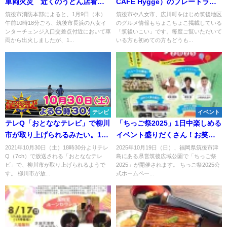
車両火災 近くのうどん店看板
CAFE Hygge）のプレートラン
に接触後出火か
チとデザート（八女市）
筑後市消防本部によると、1月9日（木）
筑後市や八女市、広川町をはじめ筑後地区
午前10時18分ごろ、筑後市長浜の八女イ
のグルメ情報もちょこちょこ掲載している
ンターチェンジ入口交差点付近において車
「筑後いこい」です。毎度ご覧いただいて
両から出火しましたが、1...
いる方も初めての方もどうも...
テレビ
イベント
テレQ「おとななテレビ」で柳川
「ちっご祭2025」1日中楽しめる
市が取り上げられるみたい。10
イベント盛りだくさん！お笑い
月30日放送
やダンス、音楽にグルメなど
2021年10月30日（土）18時30分よりテレ
2025年10月19日（日）、福岡県筑後市津
Q（7ch）で放送される「おとななテレ
島にある県営筑後広域公園で「ちっご祭
ビ」で、柳川市が取り上げられるようで
2025」が開催されます。 ちっご祭2025公
す。 柳川市が放...
式ホームペー...