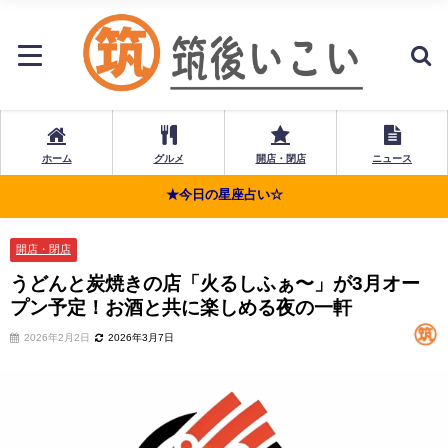
ホーム
グルメ
開店・閉店
ニュース
★今日の星座占い☆
開店・閉店
うどんと炭焼きの店「火るしふぁ〜」が3月オー
プン予定！お酒と共に楽しめる夜の一軒
2026年2月2日
2026年3月7日