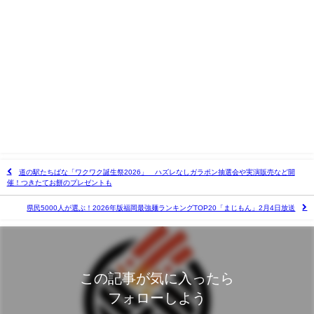
道の駅たちばな「ワクワク誕生祭2026」 ハズレなしガラポン抽選会や実演販売など開
催！つきたてお餅のプレゼントも
県民5000人が選ぶ！2026年版福岡最強麺ランキングTOP20「まじもん」2月4日放送
この記事が気に入ったら
フォローしよう