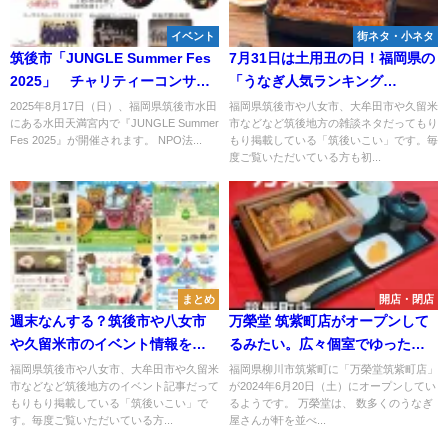
イベント
街ネタ・小ネタ
筑後市「JUNGLE Summer Fes
7月31日は土用丑の日！福岡県の
2025」 チャリティーコンサー
「うなぎ人気ランキング
トなど開催！タイのグルメも楽
TOP20」に筑後地方のお店がい
2025年8月17日（日）、福岡県筑後市水田
福岡県筑後市や八女市、大牟田市や久留米
にある水田天満宮内で『JUNGLE Summer
市などなど筑後地方の雑談ネタだってもり
しめる
っぱいランクイン（2025年7月）
Fes 2025』が開催されます。 NPO法...
もり掲載している「筑後いこい」です。毎
度ご覧いただいている方も初...
まとめ
開店・閉店
週末なんする？筑後市や八女市
万榮堂 筑紫町店がオープンして
や久留米市のイベント情報をま
るみたい。広々個室でゆったり
るっと公開（2026年5月16日、
とうなぎ料理を楽しめる店
福岡県筑後市や八女市、大牟田市や久留米
福岡県柳川市筑紫町に「万榮堂筑紫町店」
市などなど筑後地方のイベント記事だって
が2024年6月20日（土）にオープンしてい
17日）
もりもり掲載している「筑後いこい」で
るようです。 万榮堂は、 数多くのうなぎ
す。毎度ご覧いただいている方...
屋さんが軒を並べ...