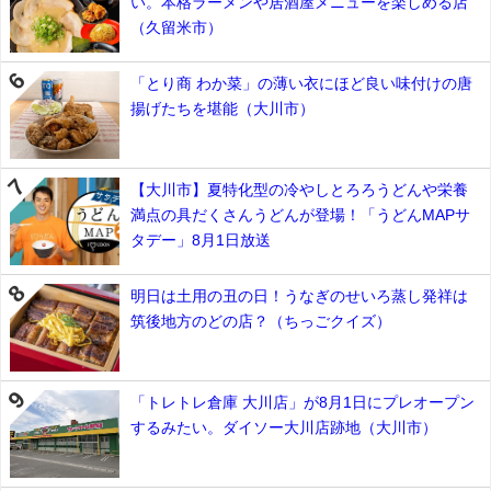
い。本格ラーメンや居酒屋メニューを楽しめる店
（久留米市）
「とり商 わか菜」の薄い衣にほど良い味付けの唐
揚げたちを堪能（大川市）
【大川市】夏特化型の冷やしとろろうどんや栄養
満点の具だくさんうどんが登場！「うどんMAPサ
タデー」8月1日放送
明日は土用の丑の日！うなぎのせいろ蒸し発祥は
筑後地方のどの店？（ちっごクイズ）
「トレトレ倉庫 大川店」が8月1日にプレオープン
するみたい。ダイソー大川店跡地（大川市）