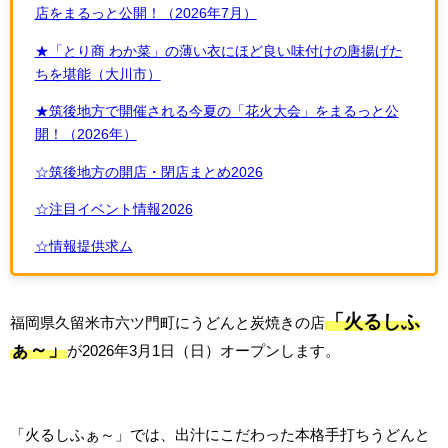
店をまるっと公開！（2026年7月）
★「とり商 わか菜」の薄い衣にほど良い味付けの唐揚げた
ちを堪能（大川市）
★筑後地方で開催される今夏の「花火大会」をまるっと公
開！（2026年）
☆筑後地方の開店・閉店まとめ2026
☆注目イベント情報2026
☆情報提供求ム
「火るしふ
福岡県久留米市六ツ門町にうどんと炭焼きの店
ぁ～」
が2026年3月1日（日）オープンします。
「火るしふぁ～」では、出汁にこだわった本格手打ちうどんと