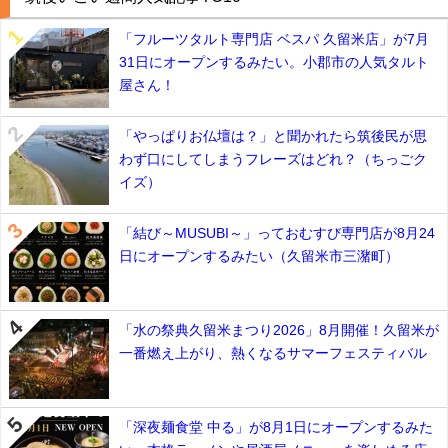
「フルーツタルト専門店 ベスパ 久留米店」が7月
31日にオープンするみたい。小郡市の人気タルト
屋さん！
「やっぱりお仏壇は？」と聞かれたら筑後民が思
わず口にしてしまうフレーズはどれ？（ちっごク
イズ）
「結び～MUSUBI～」っておむすび専門店が8月24
日にオープンするみたい（久留米市三潴町）
「水の祭典久留米まつり2026」8月開催！久留米が
一番燃え上がり、熱くなるサマーフェスティバル
「深夜麺食堂 中る」が8月1日にオープンするみた