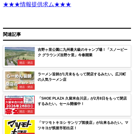
★★★情報提供求ム★★★
関連記事
吉野ヶ里公園に九州最大級のキャンプ場！「スノーピー
ク グラウンズ吉野ケ里」今春開業
開店・閉店
ラーメン旨師が1月末をもって閉店するみたい。広川町
の人気ラーメン店
開店・閉店
「SHOE PLAZA 久留米合川店」が2月8日をもって閉店
するみたい。セール開催中！
開店・閉店
「マツモトキヨシ サンリブ筑後店」が出来るみたい。マ
ツキヨが筑後市初出店！