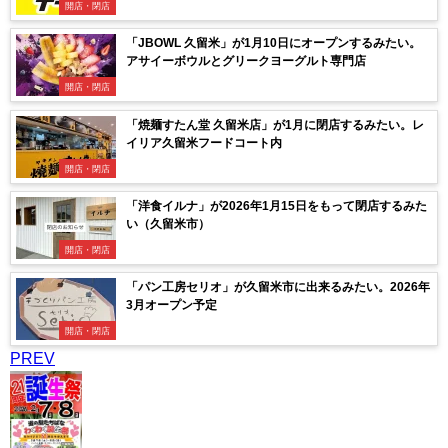
開店・閉店
「JBOWL 久留米」が1月10日にオープンするみたい。
アサイーボウルとグリークヨーグルト専門店
開店・閉店
「焼麺すたん堂 久留米店」が1月に閉店するみたい。レ
イリア久留米フードコート内
開店・閉店
「洋食イルナ」が2026年1月15日をもって閉店するみた
い（久留米市）
開店・閉店
「パン工房セリオ」が久留米市に出来るみたい。2026年
3月オープン予定
開店・閉店
PREV