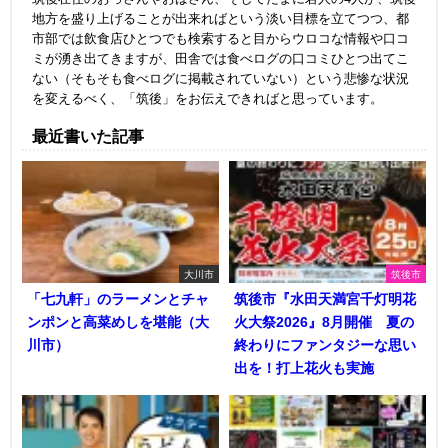
地方を盛り上げることが出来ればという淡い目標を立てつつ、都
市部では飲食店ひとつでも検索すると目からウロコな情報や口コ
ミが湧き出てきますが、田舎では食べログの口コミひとつ出てこ
ない（そもそも食べログに掲載されていない）という悲惨な状況
を変えるべく、「筑後」をお伝えできればと思っています。
最近書いた記事
大川市
筑後市
「七九軒」のラーメンとチャ
筑後市『水田天満宮千灯明花
ンポンと高菜めしを堪能（大
火大祭2026』8月開催 夏の
川市）
終わりにファンタジーな思い
出を！打上花火も実施