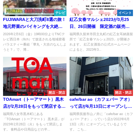
テレビ
イベント
FUJIWARAと大刀洗町8選の旅！
紅乙女春マルシェ2023が3月25
地元野菜のバイキングを大絶賛
日、26日開催 限定酒の販売や
「華丸・大吉のなんしよう
キッズコーナーなどイベント盛
2026年2月6日（金）19時00分よりTNCテ
福岡県久留米市田主丸町の紅乙女耳納蒸留
レビ西日本（8ch）で放送される地域密着
所で「紅乙女春マルシェ2023」が開催さ
と？」2月6日放送
りだくさん！（久留米市）
バラエティー番組「華丸・大吉のなんしよ
れます。 紅乙女酒造の公式ホームページ
うと？」で、博...
によると、2023年3...
開店・閉店
開店・閉店
TOAmart（トーアマート）黒木
cafe/bar ao（カフェバー アオ）
店が2月28日をもって閉店するみ
って店が6月13日にオープンして
たい。1年足らずで撤退
るみたい。筑後市
福岡県八女市黒木町にある
福岡県筑後市山ノ井に「cafe/bar ao（カフ
「TOAmart（トーアマート） 黒木店」が
ェバー アオ）」っていう店が2022年6月
2023年2月28日（火）をもって閉店しま
13日（月）にオープンしているようで
す。 食料品や日用品などの半...
す。 こち...