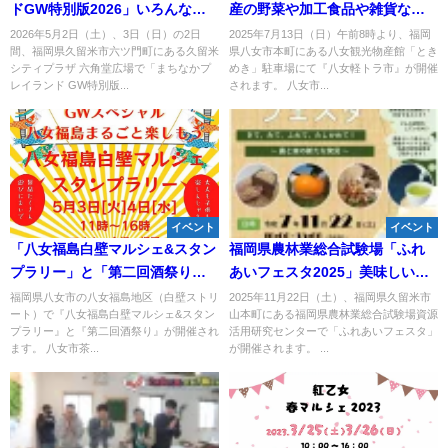
ドGW特別版2026」いろんな遊
産の野菜や加工食品や雑貨など
びがイッパイ！遊具などが盛り
を販売！
2026年5月2日（土）、3日（日）の2日
2025年7月13日（日）午前8時より、福岡
間、福岡県久留米市六ツ門町にある久留米
県八女市本町にある八女観光物産館「とき
だくさん
シティプラザ 六角堂広場で「まちなかプ
めき」駐車場にて『八女軽トラ市』が開催
レイランド GW特別版...
されます。 八女市...
イベント
イベント
「八女福島白壁マルシェ&スタン
福岡県農林業総合試験場「ふれ
プラリー」と「第二回酒祭り」
あいフェスタ2025」美味しい楽
が開催されるみたい。5月3日、4
しい体験イベントが盛りだくさ
福岡県八女市の八女福島地区（白壁ストリ
2025年11月22日（土）、福岡県久留米市
ート）で『八女福島白壁マルシェ&スタン
山本町にある福岡県農林業総合試験場資源
日
ん！
プラリー』と『第二回酒祭り』が開催され
活用研究センターで「ふれあいフェスタ」
ます。 八女市茶...
が開催されます。 ...