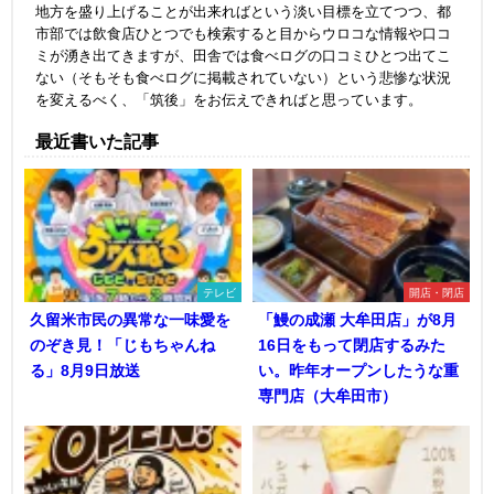
地方を盛り上げることが出来ればという淡い目標を立てつつ、都
市部では飲食店ひとつでも検索すると目からウロコな情報や口コ
ミが湧き出てきますが、田舎では食べログの口コミひとつ出てこ
ない（そもそも食べログに掲載されていない）という悲惨な状況
を変えるべく、「筑後」をお伝えできればと思っています。
最近書いた記事
テレビ
開店・閉店
久留米市民の異常な一味愛を
「鰻の成瀬 大牟田店」が8月
のぞき見！「じもちゃんね
16日をもって閉店するみた
る」8月9日放送
い。昨年オープンしたうな重
専門店（大牟田市）