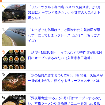
「フルーツタルト専門店 ベスパ 久留米店」が7月
31日にオープンするみたい。小郡市の人気タルト
屋さん！
「やっぱりお仏壇は？」と聞かれたら筑後民が思
わず口にしてしまうフレーズはどれ？（ちっごク
イズ）
「結び～MUSUBI～」っておむすび専門店が8月24
日にオープンするみたい（久留米市三潴町）
「水の祭典久留米まつり2026」8月開催！久留米が
一番燃え上がり、熱くなるサマーフェスティバル
「深夜麺食堂 中る」が8月1日にオープンするみた
い。本格ラーメンや居酒屋メニューを楽しめる店