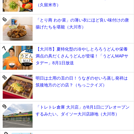
（久留米市）
「とり商 わか菜」の薄い衣にほど良い味付けの唐
揚げたちを堪能（大川市）
【大川市】夏特化型の冷やしとろろうどんや栄養
満点の具だくさんうどんが登場！「うどんMAPサ
タデー」8月1日放送
明日は土用の丑の日！うなぎのせいろ蒸し発祥は
筑後地方のどの店？（ちっごクイズ）
「トレトレ倉庫 大川店」が8月1日にプレオープン
するみたい。ダイソー大川店跡地（大川市）