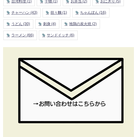
台湾料理
(1)
干物
(1)
お弁当
(2)
おにぎり
(5)
チャーハン
(43)
担々麵
(1)
ちゃんぽん
(16)
うどん
(30)
刺身
(4)
地鶏の炭火焼
(2)
ラーメン
(66)
サンドイッチ
(6)