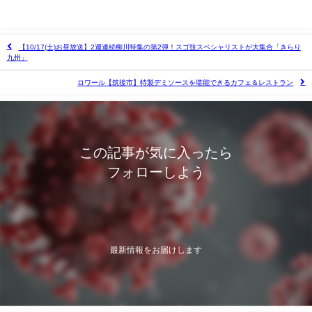
【10/17(土)お昼放送】2週連続柳川特集の第2弾！スゴ技スペシャリストが大集合「きらり
九州」
ロワール【筑後市】特製デミソースを堪能できるカフェ＆レストラン
この記事が気に入ったら
フォローしよう
最新情報をお届けします