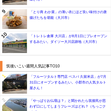
「とり商 わか菜」の薄い衣にほど良い味付けの唐
揚げたちを堪能（大川市）
「トレトレ倉庫 大川店」が8月1日にプレオープン
するみたい。ダイソー大川店跡地（大川市）
筑後いこい週間人気記事TO10
「フルーツタルト専門店 ベスパ 久留米店」が7月
31日にオープンするみたい。小郡市の人気タルト
屋さん！
「やっぱりお仏壇は？」と聞かれたら筑後民が思
わず口にしてしまうフレーズはどれ？（ちっごク