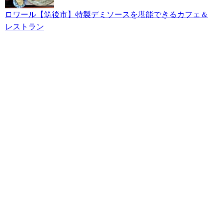
ロワール【筑後市】特製デミソースを堪能できるカフェ＆
レストラン