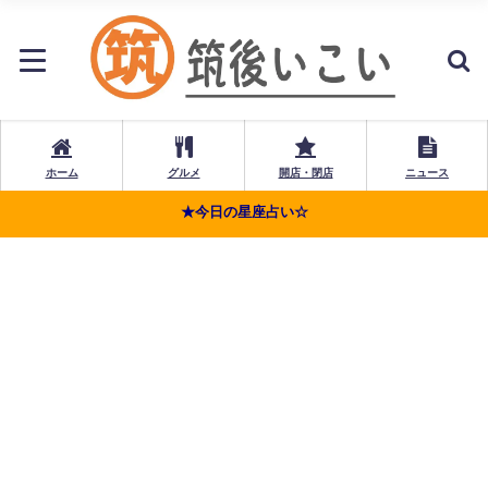
ホーム
グルメ
開店・閉店
ニュース
★今日の星座占い☆