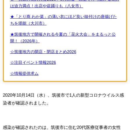
は迫力満点！出店や盆踊りも（八女市）
★「とり商 わか菜」の薄い衣にほど良い味付けの唐揚げた
ちを堪能（大川市）
★筑後地方で開催される今夏の「花火大会」をまるっと公
開！（2026年）
☆筑後地方の開店・閉店まとめ2026
☆注目イベント情報2026
☆情報提供求ム
2020年10月14日（水）、筑後市で1人の新型コロナウイルス感
染者が確認されました。
感染が確認されたのは、筑後市に住む20代医療従事者の女性