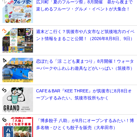
広川町「夏のフルーツ祭」8月開催 昼から夜まで
楽しめるフルーツ・グルメ・イベントが大集合！
週末どこ行く？筑後市や八女市など筑後地方のイベ
ント情報をまるごと公開！（2026年8月8日、9日）
恋ぼたる「涼 こども夏まつり」8月開催！ウォータ
ーパークやふわふわ遊具などがいっぱい（筑後市）
CAFE＆BAR『KEE THREE』が筑後市に8月8日オ
ープンするみたい。筑後市役所ちかく
「博多餃子 八助」が8月にオープンするみたい！博
多名物・ひとくち餃子を販売（大牟田市）