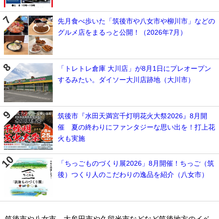
先月食べ歩いた「筑後市や八女市や柳川市」などの
グルメ店をまるっと公開！（2026年7月）
「トレトレ倉庫 大川店」が8月1日にプレオープン
するみたい。ダイソー大川店跡地（大川市）
筑後市『水田天満宮千灯明花火大祭2026』8月開
催 夏の終わりにファンタジーな思い出を！打上花
火も実施
「ちっごものづくり展2026」8月開催！ちっご（筑
後）つくり人のこだわりの逸品を紹介（八女市）
筑後市や八女市、大牟田市や久留米市などなど筑後地方のイベ