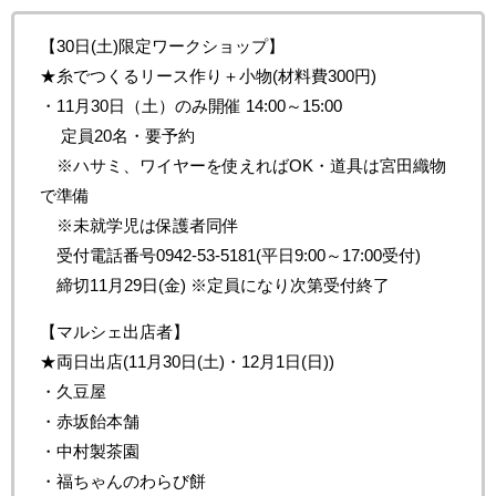
【30日(土)限定ワークショップ】
★糸でつくるリース作り＋小物(材料費300円)
・11月30日（土）のみ開催 14:00～15:00
定員20名・要予約
※ハサミ、ワイヤーを使えればOK・道具は宮田織物
で準備
※未就学児は保護者同伴
受付電話番号0942-53-5181(平日9:00～17:00受付)
締切11月29日(金) ※定員になり次第受付終了
【マルシェ出店者】
★両日出店(11月30日(土)・12月1日(日))
・久豆屋
・赤坂飴本舗
・中村製茶園
・福ちゃんのわらび餅