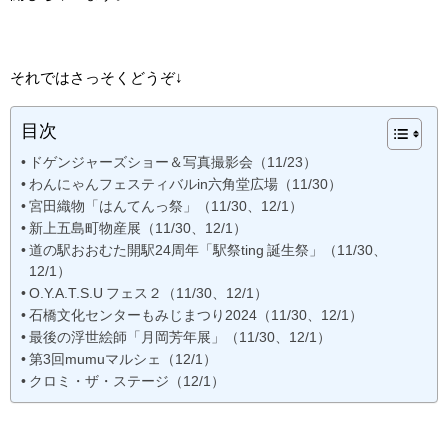
それではさっそくどうぞ↓
目次
ドゲンジャーズショー＆写真撮影会（11/23）
わんにゃんフェスティバルin六角堂広場（11/30）
宮田織物「はんてんっ祭」（11/30、12/1）
新上五島町物産展（11/30、12/1）
道の駅おおむた開駅24周年「駅祭ting 誕生祭」（11/30、
12/1）
O.Y.A.T.S.U フェス２（11/30、12/1）
石橋文化センターもみじまつり2024（11/30、12/1）
最後の浮世絵師「月岡芳年展」（11/30、12/1）
第3回mumuマルシェ（12/1）
クロミ・ザ・ステージ（12/1）