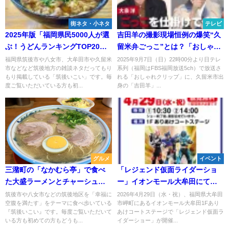
街ネタ・小ネタ
テレビ
2025年版「福岡県民5000人が選
吉田羊の撮影現場恒例の爆笑“久
ぶ！うどんランキングTOP20」
留米弁ごっこ”とは？「おしゃれ
に1位と2位含めて筑後地方から6
クリップ」9月7日放送
福岡県筑後市や八女市、大牟田市や久留米
2025年9月7日（日）22時00分より日テレ
市などなど筑後地方の雑談ネタだってもり
系列（福岡はFBS福岡放送5ch）で放送さ
店もランクインしてた！
もり掲載している「筑後いこい」です。毎
れる「おしゃれクリップ」に、久留米市出
度ご覧いただいている方も初...
身の「吉田羊」...
グルメ
イベント
三潴町の「なかむら亭」で食べ
「レジェンド仮面ライダーショ
た大盛ラーメンとチャーシュー
ー」イオンモール大牟田にて観
丼
覧無料で開催！
筑後市や八女市などの筑後地区を「幸福に
2026年4月29日（水・祝）、福岡県大牟田
空腹を満たす」をテーマに食べ歩いている
市岬町にあるイオンモール大牟田1Fあり
『筑後いこい』です。毎度ご覧いただいて
あけコートステージで「レジェンド仮面ラ
いる方も初めての方もどうも...
イダーショー」が開催...