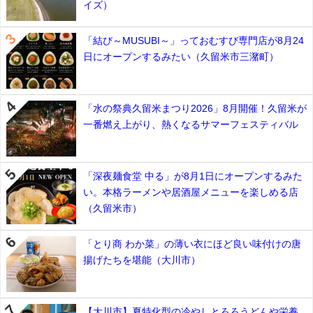
イズ）
「結び～MUSUBI～」っておむすび専門店が8月24
日にオープンするみたい（久留米市三潴町）
「水の祭典久留米まつり2026」8月開催！久留米が
一番燃え上がり、熱くなるサマーフェスティバル
「深夜麺食堂 中る」が8月1日にオープンするみた
い。本格ラーメンや居酒屋メニューを楽しめる店
（久留米市）
「とり商 わか菜」の薄い衣にほど良い味付けの唐
揚げたちを堪能（大川市）
【大川市】夏特化型の冷やしとろろうどんや栄養