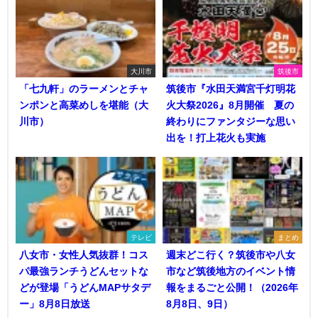
大川市
筑後市
「七九軒」のラーメンとチャ
筑後市『水田天満宮千灯明花
ンポンと高菜めしを堪能（大
火大祭2026』8月開催 夏の
川市）
終わりにファンタジーな思い
出を！打上花火も実施
テレビ
まとめ
八女市・女性人気抜群！コス
週末どこ行く？筑後市や八女
パ最強ランチうどんセットな
市など筑後地方のイベント情
どが登場「うどんMAPサタデ
報をまるごと公開！（2026年
ー」8月8日放送
8月8日、9日）