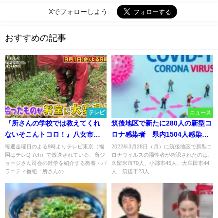
Xでフォローしよう
おすすめの記事
テレビ
ニュース
『所さんの学校では教えてくれ
筑後地区で新たに280人の新型コ
ないそこんトコロ！』八女市の
ロナ感染者 県内1504人感染【3
山でしか拾えない物がまさかの
月28日】
毎週金曜日のよる9時よりテレビ東京（福
2022年3月28日（月）に筑後地区で新型コ
岡はテレQ 7ch）で放送されている、所ジ
ロナウイルスの陽性者が確認されたのは、
お宝に大変身！？ 9月1日夜9時
ョージさん司会の雑学を紹介する教養・バ
久留米市70人、小郡市45人、大牟田市44
より放送
ラエティ番組「所さんの...
人、筑後市23人...