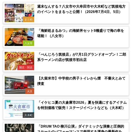
週末なんする？八女市や大牟田市や大木町など筑後地方
のイベントをまるっと公開！（2026年7月4日、5日）
まとめ
「海鮮処まるみつ」の海鮮丼セット9種盛りで海の幸を
堪能！（八女市）
八女市
「べんじろう筑後店」が7月1日グランドオープン！二郎
系ラーメンの店が筑後市初出店
開店・閉店
【久留米市】中学校の男子トイレから煙 不審火とみて
捜査
火災
「イケヒコ夏の大倉庫市2026」夏を快適にするアイテム
を特別価格で販売！ステージイベントなども（大木町）
大木町
「DRUM TAO 柳川公演」ダイナミックな演奏と圧倒的
スケールのパフォーマンスで表現する渾身の最新作を披