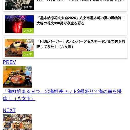
露！
柳川市
「黒木納涼花火大会2026」八女市黒木町の夏の風物詩！
大輪の花火990発が夜空を彩る
八女市
「HIDEバーガー」のハンバーグ＆ステーキ定食で肉を満
喫してきた！（八女市）
八女市
PREV
「海鮮処まるみつ」の海鮮丼セット9種盛りで海の幸を堪
能！（八女市）
NEXT