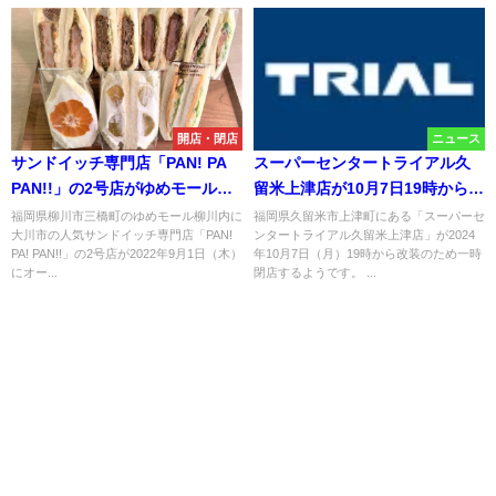
開店・閉店
ニュース
サンドイッチ専門店「PAN! PA
スーパーセンタートライアル久
PAN!!」の2号店がゆめモール柳
留米上津店が10月7日19時から改
川にオープンするみたい。9月1
装のため閉店するみたい。
福岡県柳川市三橋町のゆめモール柳川内に
福岡県久留米市上津町にある「スーパーセ
大川市の人気サンドイッチ専門店「PAN!
ンタートライアル久留米上津店」が2024
日
PA! PAN!!」の2号店が2022年9月1日（木）
年10月7日（月）19時から改装のため一時
にオー...
閉店するようです。 ...