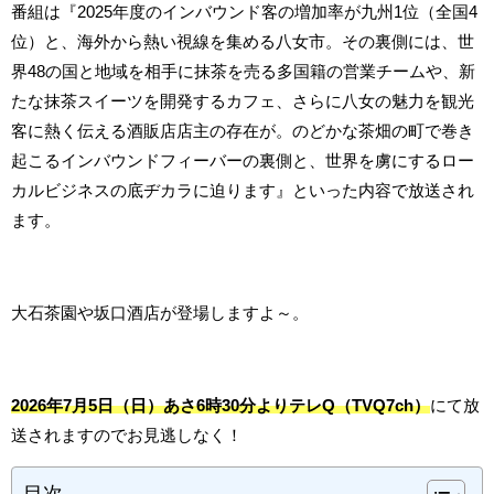
番組は『2025年度のインバウンド客の増加率が九州1位（全国4
位）と、海外から熱い視線を集める八女市。その裏側には、世
界48の国と地域を相手に抹茶を売る多国籍の営業チームや、新
たな抹茶スイーツを開発するカフェ、さらに八女の魅力を観光
客に熱く伝える酒販店店主の存在が。のどかな茶畑の町で巻き
起こるインバウンドフィーバーの裏側と、世界を虜にするロー
カルビジネスの底ヂカラに迫ります』といった内容で放送され
ます。
大石茶園や坂口酒店が登場しますよ～。
2026年7月5日（日）あさ6時30分よりテレQ（TVQ7ch）
にて放
送されますのでお見逃しなく！
目次