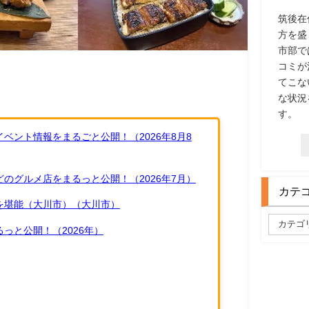
筑後在
方を盛
市部で
コミが
てこな
な状況
す。
ベント情報をまるごと公開！（2026年8月8
のグルメ店をまるっと公開！（2026年7月）
カテ
を堪能（大川市）（大川市）
っと公開！（2026年）