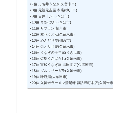
7位 ふぢ井うなぎ(久留米市)
8位 元祖元吉屋 本店(柳川市)
9位 吉井十八(うきは市)
10位 まあぼや(うきは市)
11位 サフラン(柳川市)
12位 立花うどん(久留米市)
13位 めんどり屋(朝倉市)
14位 焼とり弁慶(久留米市)
15位 うなぎの千年家(うきは市)
16位 焼鳥うさばらし(久留米市)
17位 富松うなぎ屋 黒田本店(久留米市)
18位 ダルマサーガラ(久留米市)
19位 味勝鮨(大牟田市)
20位 久留米ラーメン清陽軒 諏訪野町本店(久留米市