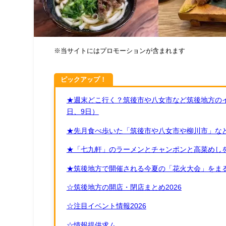
※当サイトにはプロモーションが含まれます
ピックアップ！
★週末どこ行く？筑後市や八女市など筑後地方のイ
日、9日）
★先月食べ歩いた「筑後市や八女市や柳川市」など
★「七九軒」のラーメンとチャンポンと高菜めし
★筑後地方で開催される今夏の「花火大会」をまる
☆筑後地方の開店・閉店まとめ2026
☆注目イベント情報2026
☆情報提供求ム