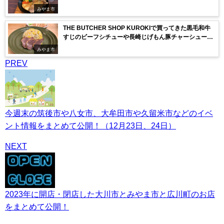
みやま市
THE BUTCHER SHOP KUROKIで買ってきた黒毛和牛
すじのビーフシチューや長崎じげもん豚チャーシューな
ど（みやま市）
みやま市
PREV
今週末の筑後市や八女市、大牟田市や久留米市などのイベ
ント情報をまとめて公開！（12月23日、24日）
NEXT
2023年に開店・閉店した大川市とみやま市と広川町のお店
をまとめて公開！