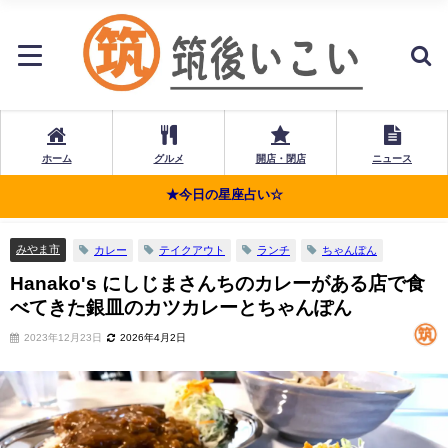
ホーム
グルメ
開店・閉店
ニュース
★今日の星座占い☆
みやま市
カレー
テイクアウト
ランチ
ちゃんぽん
Hanako's にしじまさんちのカレーがある店で食
べてきた銀皿のカツカレーとちゃんぽん
2023年12月23日
2026年4月2日