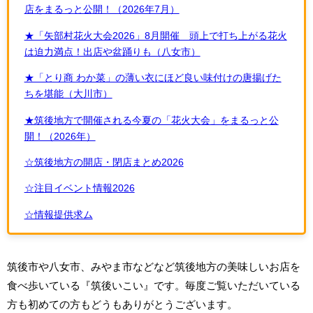
店をまるっと公開！（2026年7月）
★「矢部村花火大会2026」8月開催 頭上で打ち上がる花火
は迫力満点！出店や盆踊りも（八女市）
★「とり商 わか菜」の薄い衣にほど良い味付けの唐揚げた
ちを堪能（大川市）
★筑後地方で開催される今夏の「花火大会」をまるっと公
開！（2026年）
☆筑後地方の開店・閉店まとめ2026
☆注目イベント情報2026
☆情報提供求ム
筑後市や八女市、みやま市などなど筑後地方の美味しいお店を
食べ歩いている『筑後いこい』です。毎度ご覧いただいている
方も初めての方もどうもありがとうございます。