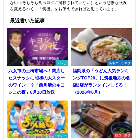
ない（そもそも食べログに掲載されていない）という悲惨な状況
を変えるべく、「筑後」をお伝えできればと思っています。
最近書いた記事
テレビ
街ネタ・小ネタ
八女市の土橋市場へ！閉店し
福岡県の「うどん人気ランキ
たスナックに昭和の大スター
ングTOP20」に筑後地方の名
のワイン！？「前川清のキヨ
店2店がランクインしてる！
シこの夜」8月10日放送
（2026年8月）
テレビ
開店・閉店