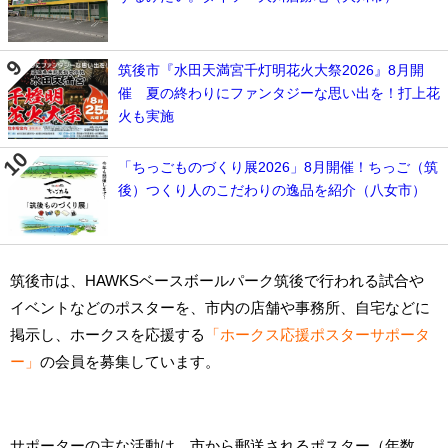
筑後市『水田天満宮千灯明花火大祭2026』8月開
催 夏の終わりにファンタジーな思い出を！打上花
火も実施
「ちっごものづくり展2026」8月開催！ちっご（筑
後）つくり人のこだわりの逸品を紹介（八女市）
筑後市は、HAWKSベースボールパーク筑後で行われる試合や
イベントなどのポスターを、市内の店舗や事務所、自宅などに
掲示し、ホークスを応援する
「ホークス応援ポスターサポータ
ー」
の会員を募集しています。
サポーターの主な活動は、市から郵送されるポスター（年数