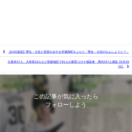
【4/30放送】華丸・大吉と蛍原がみやま市瀬高町をぶらり「華丸・大吉のなんしようと？」
久留米37人、大牟田18人など筑後地区で91人の新型コロナ感染者 県内337人感染【4月29
日】
この記事が気に入ったら
フォローしよう