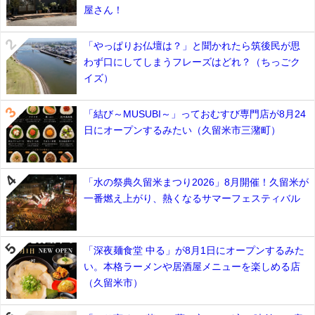
屋さん！
「やっぱりお仏壇は？」と聞かれたら筑後民が思
わず口にしてしまうフレーズはどれ？（ちっごク
イズ）
「結び～MUSUBI～」っておむすび専門店が8月24
日にオープンするみたい（久留米市三潴町）
「水の祭典久留米まつり2026」8月開催！久留米が
一番燃え上がり、熱くなるサマーフェスティバル
「深夜麺食堂 中る」が8月1日にオープンするみた
い。本格ラーメンや居酒屋メニューを楽しめる店
（久留米市）