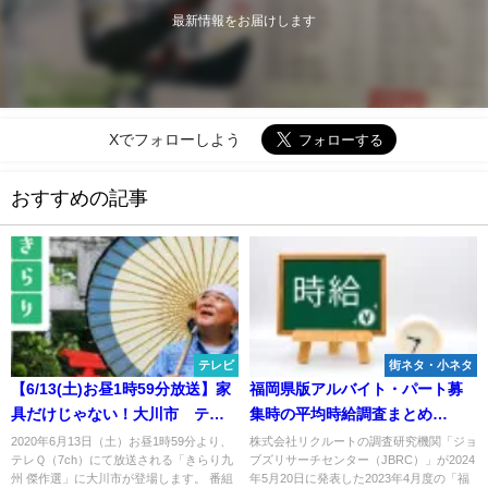
最新情報をお届けします
Xでフォローしよう
おすすめの記事
テレビ
街ネタ・小ネタ
【6/13(土)お昼1時59分放送】家
福岡県版アルバイト・パート募
具だけじゃない！大川市 テレ
集時の平均時給調査まとめ
Q「きらり九州 傑作選」
（2024年4月度）
2020年6月13日（土）お昼1時59分より、
株式会社リクルートの調査研究機関「ジョ
テレＱ（7ch）にて放送される「きらり九
ブズリサーチセンター（JBRC）」が2024
州 傑作選」に大川市が登場します。 番組
年5月20日に発表した2023年4月度の「福