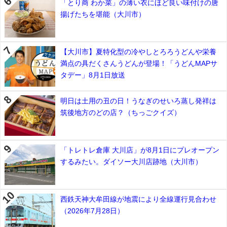
「とり商 わか菜」の薄い衣にほど良い味付けの唐
揚げたちを堪能（大川市）
【大川市】夏特化型の冷やしとろろうどんや栄養
満点の具だくさんうどんが登場！「うどんMAPサ
タデー」8月1日放送
明日は土用の丑の日！うなぎのせいろ蒸し発祥は
筑後地方のどの店？（ちっごクイズ）
「トレトレ倉庫 大川店」が8月1日にプレオープン
するみたい。ダイソー大川店跡地（大川市）
西鉄天神大牟田線が地震により全線運行見合わせ
（2026年7月28日）