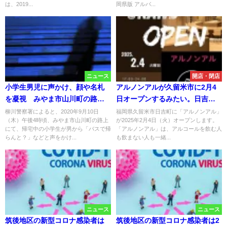
は、2019...
岡県版 アルバ...
ニュース
開店・閉店
小学生男児に声かけ、顔や名札
アルノンアルが久留米市に2月4
を凝視 みやま市山川町の路上
日オープンするみたい。日吉町
にて
交差点そば
柳川警察署によると、2020年9月10日
福岡県久留米市日吉町に「アルノンアル」
（木）午後4時頃、みやま市山川町の路上
が2025年2月4日（火）オープンします。
にて、帰宅中の小学生が男から「バスで帰
「アルノンアル」は、アルコールを飲む人
らんと？」などと声をかけ...
も飲まない人も一緒...
ニュース
ニュース
筑後地区の新型コロナ感染者は
筑後地区の新型コロナ感染者は2