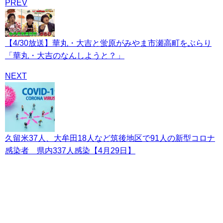
PREV
【4/30放送】華丸・大吉と蛍原がみやま市瀬高町をぶらり
「華丸・大吉のなんしようと？」
NEXT
久留米37人、大牟田18人など筑後地区で91人の新型コロナ
感染者 県内337人感染【4月29日】