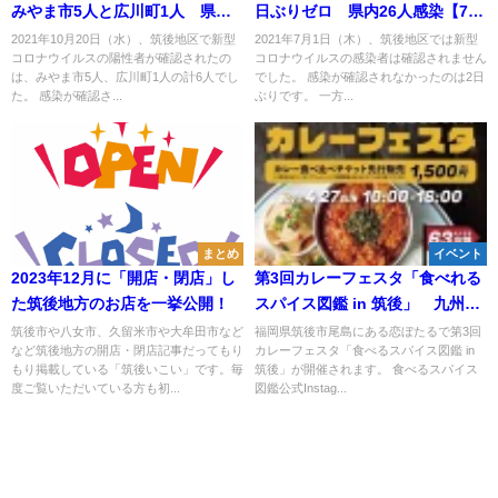
みやま市5人と広川町1人 県内
日ぶりゼロ 県内26人感染【7月
15人【10月20日】
1日】
2021年10月20日（水）、筑後地区で新型
2021年7月1日（木）、筑後地区では新型
コロナウイルスの陽性者が確認されたの
コロナウイルスの感染者は確認されません
は、みやま市5人、広川町1人の計6人でし
でした。 感染が確認されなかったのは2日
た。 感染が確認さ...
ぶりです。 一方...
まとめ
イベント
2023年12月に「開店・閉店」し
第3回カレーフェスタ「食べれる
た筑後地方のお店を一挙公開！
スパイス図鑑 in 筑後」 九州最
大級のカレーフェスタが筑後市
筑後市や八女市、久留米市や大牟田市など
福岡県筑後市尾島にある恋ぼたるで第3回
など筑後地方の開店・閉店記事だってもり
カレーフェスタ「食べるスパイス図鑑 in
で開催！
もり掲載している「筑後いこい」です。毎
筑後」が開催されます。 食べるスパイス
度ご覧いただいている方も初...
図鑑公式Instag...