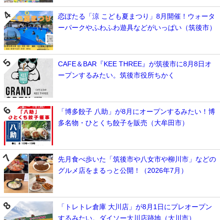
恋ぼたる「涼 こども夏まつり」8月開催！ウォータ
ーパークやふわふわ遊具などがいっぱい（筑後市）
CAFE＆BAR『KEE THREE』が筑後市に8月8日オ
ープンするみたい。筑後市役所ちかく
「博多餃子 八助」が8月にオープンするみたい！博
多名物・ひとくち餃子を販売（大牟田市）
先月食べ歩いた「筑後市や八女市や柳川市」などの
グルメ店をまるっと公開！（2026年7月）
「トレトレ倉庫 大川店」が8月1日にプレオープン
するみたい。ダイソー大川店跡地（大川市）