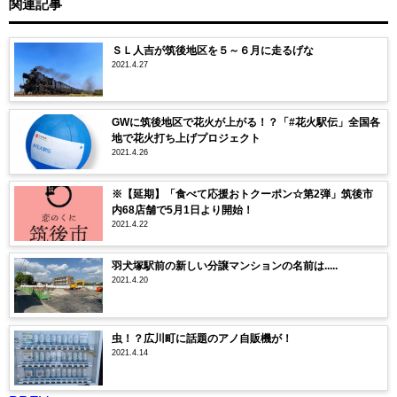
関連記事
ＳＬ人吉が筑後地区を５～６月に走るげな
2021.4.27
GWに筑後地区で花火が上がる！？「#花火駅伝」全国各
地で花火打ち上げプロジェクト
2021.4.26
※【延期】「食べて応援おトクーポン☆第2弾」筑後市
内68店舗で5月1日より開始！
2021.4.22
羽犬塚駅前の新しい分譲マンションの名前は.....
2021.4.20
虫！？広川町に話題のアノ自販機が！
2021.4.14