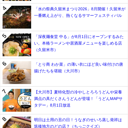
「水の祭典久留米まつり2026」8月開催！久留米が
一番燃え上がり、熱くなるサマーフェスティバル
「深夜麺食堂 中る」が8月1日にオープンするみた
い。本格ラーメンや居酒屋メニューを楽しめる店
（久留米市）
「とり商 わか菜」の薄い衣にほど良い味付けの唐
揚げたちを堪能（大川市）
【大川市】夏特化型の冷やしとろろうどんや栄養
満点の具だくさんうどんが登場！「うどんMAPサ
タデー」8月1日放送
明日は土用の丑の日！うなぎのせいろ蒸し発祥は
筑後地方のどの店？（ちっごクイズ）