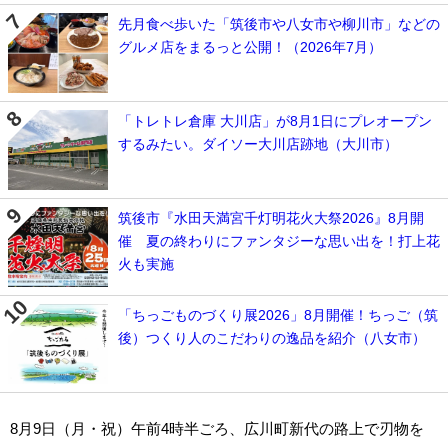
先月食べ歩いた「筑後市や八女市や柳川市」などの
グルメ店をまるっと公開！（2026年7月）
「トレトレ倉庫 大川店」が8月1日にプレオープン
するみたい。ダイソー大川店跡地（大川市）
筑後市『水田天満宮千灯明花火大祭2026』8月開
催 夏の終わりにファンタジーな思い出を！打上花
火も実施
「ちっごものづくり展2026」8月開催！ちっご（筑
後）つくり人のこだわりの逸品を紹介（八女市）
8月9日（月・祝）午前4時半ごろ、広川町新代の路上で刃物を