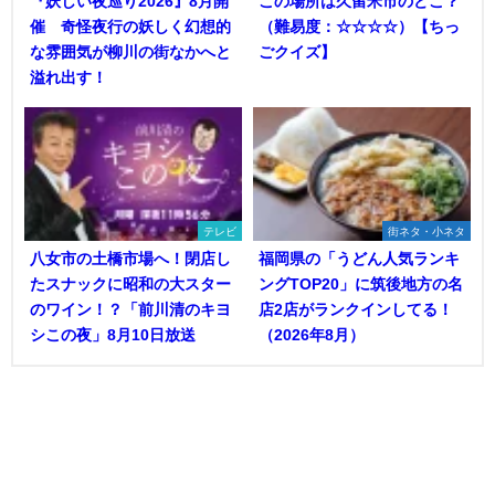
『妖しい夜巡り2026』8月開
この場所は久留米市のどこ？
催 奇怪夜行の妖しく幻想的
（難易度：☆☆☆☆）【ちっ
な雰囲気が柳川の街なかへと
ごクイズ】
溢れ出す！
テレビ
街ネタ・小ネタ
八女市の土橋市場へ！閉店し
福岡県の「うどん人気ランキ
たスナックに昭和の大スター
ングTOP20」に筑後地方の名
のワイン！？「前川清のキヨ
店2店がランクインしてる！
シこの夜」8月10日放送
（2026年8月）