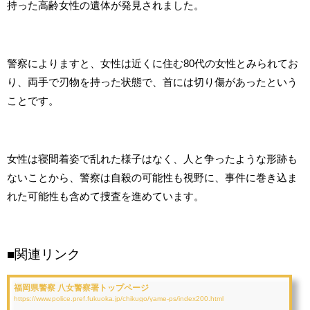
持った高齢女性の遺体が発見されました。
警察によりますと、女性は近くに住む80代の女性とみられてお
り、両手で刃物を持った状態で、首には切り傷があったという
ことです。
女性は寝間着姿で乱れた様子はなく、人と争ったような形跡も
ないことから、警察は自殺の可能性も視野に、事件に巻き込ま
れた可能性も含めて捜査を進めています。
■関連リンク
福岡県警察 八女警察署トップページ
https://www.police.pref.fukuoka.jp/chikugo/yame-ps/index200.html