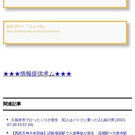
カテゴリー 「ニュース」
https://chikugo-ikoi.com/category/news
★★★情報提供求ム★★★
関連記事
久留米市でひったくりが発生 犯人はバイクに乗った2人組の男 (2021-
07-30 15:57:34)
【西鉄天神大牟田線】試験場前駅で人身事故が発生 花畑駅〜大善寺駅