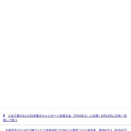
八女工業の3人が日本最大のｅスポーツ全国大会「STAGE:0」に出場！8月14日に日本一目
指して戦う
大牟田市10人や広川町7人など筑後地区で計66人の新型コロナ感染者 県内625人【8月9日】