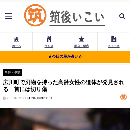
ホーム
グルメ
開店・閉店
ニュース
★今日の星座占い☆
事件・事故
広川町で刃物を持った高齢女性の遺体が発見され
る 首には切り傷
2021年8月9日
2021年9月10日