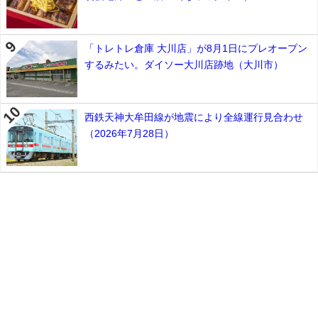
「トレトレ倉庫 大川店」が8月1日にプレオープン
するみたい。ダイソー大川店跡地（大川市）
西鉄天神大牟田線が地震により全線運行見合わせ
（2026年7月28日）