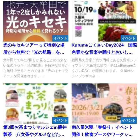
イベント
イベント
光のキセキツアーって特別な場
KurumeこくさいDay2024 国際
所から無料で「光の航路」を見
色豊かな音楽や踊りとおいしい
れるツアーが開催される。1月15
料理など異国情緒を楽しめる！
大牟田市で年に2回しか見ることの出来な
福岡県久留米市六ツ門町にある久留米シテ
い光のキセキ「光の航路」を特別な場所か
ィプラザ 六角堂広場で「第11回Kurumeこ
日と29日
ら無料で見ることのできる『光のキセキツ
くさいDAY」が開催されます。 久留米シ
アー』が開催されます。 ...
ティプラザの公...
イベント
イベント
第3回お茶まつりマルシェin磐井
南久留米駅「春祭り」イベント
製茶 八女茶やグルメなどたく
開催！飲食ブースやワークショ