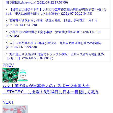
間で運転見合わせなど (2021-07-22 17:57:06)
【被害者の虚偽と判明】大川市で工事作業員の男性が刃物で切り付けら
れる 犯人は凶器を所持したまま逃走か (2021-07-20 10:34:43)
警察官が道路わきの側溝で遺体を発見 87歳の男性死亡 柳川市
(2021-07-14 12:33:28)
小郡市で82歳の男が玉突き事故 酒気帯び運転の疑い (2021-07-08
09:51:45)
広川～久留米の国道3号線が大渋滞 九州自動車道通行止めの影響か
(2021-07-06 09:24:58)
九州道上り 久留米IC付近でトラックが横転 広川～久留米が通行止め
【7月6日】 (2021-07-06 07:00:38)
PREV
八女工業の3人が日本最大のｅスポーツ全国大会
「STAGE:0」に出場！8月14日に日本一目指して戦う
NEXT