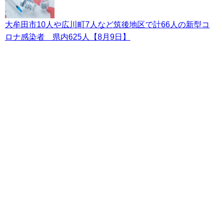
大牟田市10人や広川町7人など筑後地区で計66人の新型コ
ロナ感染者 県内625人【8月9日】