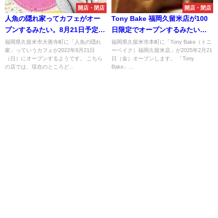
開店・閉店
開店・閉店
人魚の隠れ家ってカフェがオー
Tony Bake 福岡久留米店が100
プンするみたい。8月21日予定
日限定でオープンするみたい。
（久留米市大善寺町）
全国各地で連日完売のチョコク
福岡県久留米市大善寺町に「人魚の隠れ
福岡県久留米市本町に「Tony Bake（トニ
家」っていうカフェが2022年8月21日
ーベイク）福岡久留米店」が2025年2月21
ロワッサンが福岡初上陸！
（日）にオープンするようです。 こちら
日（金）オープンします。 「Tony
の店では、現在のところど...
Bake」...