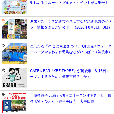
楽しめるフルーツ・グルメ・イベントが大集合！
週末どこ行く？筑後市や八女市など筑後地方のイベ
ント情報をまるごと公開！（2026年8月8日、9日）
恋ぼたる「涼 こども夏まつり」8月開催！ウォータ
ーパークやふわふわ遊具などがいっぱい（筑後市）
CAFE＆BAR『KEE THREE』が筑後市に8月8日オ
ープンするみたい。筑後市役所ちかく
「博多餃子 八助」が8月にオープンするみたい！博
多名物・ひとくち餃子を販売（大牟田市）