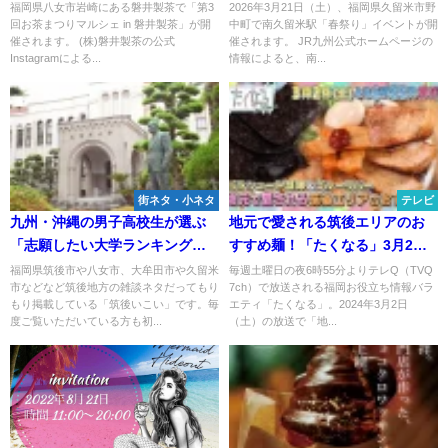
さんのお店が出店！（八女市）
ップ、建設重機撮影ブースなど
福岡県八女市岩崎にある磐井製茶で「第3
2026年3月21日（土）、福岡県久留米市野
回お茶まつりマルシェ in 磐井製茶」が開
中町で南久留米駅「春祭り」イベントが開
（久留米市）
催されます。 (株)磐井製茶の公式
催されます。 JR九州公式ホームページの
Instagramによる...
情報によると、南...
街ネタ・小ネタ
テレビ
九州・沖縄の男子高校生が選ぶ
地元で愛される筑後エリアのお
「志願したい大学ランキング
すすめ麺！「たくなる」3月2日
TOP21」に筑後地方のアノ大学
放送
福岡県筑後市や八女市、大牟田市や久留米
毎週土曜日の夜6時55分よりテレQ（TVQ
市などなど筑後地方の雑談ネタだってもり
7ch）で放送される福岡お役立ち情報バラ
がランクインしてる！（2025年5
もり掲載している「筑後いこい」です。毎
エティ「たくなる」。2024年3月2日
月）
度ご覧いただいている方も初...
（土）の放送で「地...