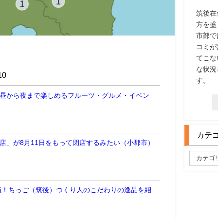
筑後在
方を盛
市部で
コミが
てこな
な状況
0
す。
 昼から夜まで楽しめるフルーツ・グルメ・イベン
カテ
郡店」が8月11日をもって閉店するみたい（小郡市）
開催！ちっご（筑後）つくり人のこだわりの逸品を紹