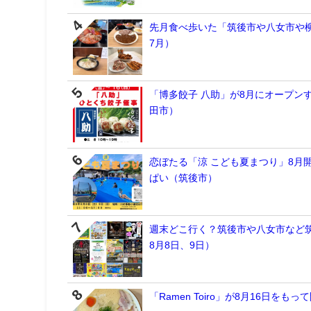
先月食べ歩いた「筑後市や八女市や柳
7月）
「博多餃子 八助」が8月にオープン
田市）
恋ぼたる「涼 こども夏まつり」8月
ぱい（筑後市）
週末どこ行く？筑後市や八女市など筑
8月8日、9日）
「Ramen Toiro」が8月16日