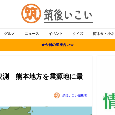
グルメ
ニュース
イベント
クイズ
街ネタ・小ネ
★今日の星座占い☆
観測 熊本地方を震源地に最
筑後いこい編集者