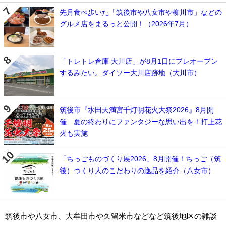
先月食べ歩いた「筑後市や八女市や柳川市」などの
グルメ店をまるっと公開！（2026年7月）
「トレトレ倉庫 大川店」が8月1日にプレオープン
するみたい。ダイソー大川店跡地（大川市）
筑後市『水田天満宮千灯明花火大祭2026』8月開
催 夏の終わりにファンタジーな思い出を！打上花
火も実施
「ちっごものづくり展2026」8月開催！ちっご（筑
後）つくり人のこだわりの逸品を紹介（八女市）
筑後市や八女市、大牟田市や久留米市などなど筑後地区の雑談