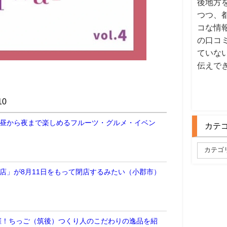
後地方
つつ、
コな情
の口コ
ていな
伝えで
0
 昼から夜まで楽しめるフルーツ・グルメ・イベン
カテ
郡店」が8月11日をもって閉店するみたい（小郡市）
開催！ちっご（筑後）つくり人のこだわりの逸品を紹