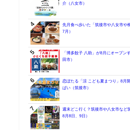
介（八女市）
先月食べ歩いた「筑後市や八女市や柳
7月）
「博多餃子 八助」が8月にオープン
田市）
恋ぼたる「涼 こども夏まつり」8月
ぱい（筑後市）
週末どこ行く？筑後市や八女市など筑
8月8日、9日）