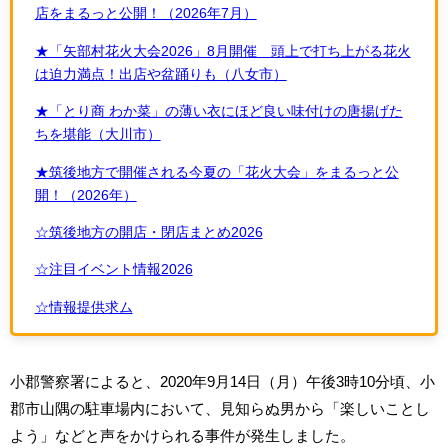
店をまるっと公開！（2026年7月）
★「矢部村花火大会2026」8月開催 頭上で打ち上がる花火
は迫力満点！出店や盆踊りも（八女市）
★「とり商 わか菜」の薄い衣にほど良い味付けの唐揚げた
ちを堪能（大川市）
★筑後地方で開催される今夏の「花火大会」をまるっと公
開！（2026年）
☆筑後地方の開店・閉店まとめ2026
☆注目イベント情報2026
☆情報提供求ム
小郡警察署によると、2020年9月14日（月）午後3時10分頃、小
郡市山隅の駐車場内において、見知らぬ男から「楽しいことし
よう」などと声をかけられる事件が発生しました。