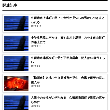
関連記事
久留米市上津町の路上で女性が見知らぬ男からつきまと
われる
2020.9.12
小学生男児に声かけ、顔や名札を凝視 みやま市山川町
の路上にて
2020.9.11
久留米市津福今町で男が下半身露出 犯人は40歳代くら
い
2020.9.9
【柳川市】各地で空き巣被害が発生 台風で留守の家に
侵入か
2020.9.8
入浴中の女性がのぞかれる 久留米市西町で浴室の窓か
ら男に
2020.9.6