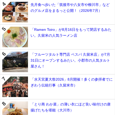
先月食べ歩いた「筑後市や八女市や柳川市」など
のグルメ店をまるっと公開！（2026年7月）
「Ramen Toiro」が8月16日をもって閉店するみた
い。久留米の人気ラーメン店
「フルーツタルト専門店 ベスパ 久留米店」が7月
31日にオープンするみたい。小郡市の人気タルト
屋さん！
「水天宮夏大祭2026」8月開催！多くの参拝者でに
ぎわう伝統行事（久留米市）
「とり商 わか菜」の薄い衣にほど良い味付けの唐
揚げたちを堪能（大川市）