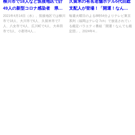
柳川市で18人など筑後地区で計
久留米の有名老舗ホテル5代目総
49人の新型コロナ感染者 県内
支配人が登場！「開運！なんで
156人感染【4月14日】
も鑑定団」4月9日放送
2021年4月14日（水）、筑後地区では柳川
毎週火曜日のよる8時54分よりテレビ東京
市で18人、大川市で6人、久留米市で7
系列（福岡はテレQ 7ch）で放送されてい
人、八女市で4人、広川町で4人、大牟田
る鑑定バラエティ番組「開運！なんでも鑑
市で3人、小郡市4人...
定団」。2024年4...