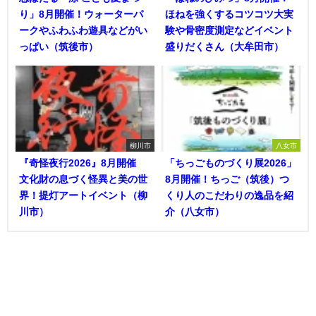
り」8月開催！ウォーターパ
ほねを強くするコツコツ大実
ークやふわふわ遊具などがい
験や骨密度測定などイベント
っぱい（筑後市）
盛りだくさん（大牟田市）
柳川市
八女市
『奇怪夜行2026』8月開催
「ちっごものづくり展2026」
文化財の息づく怪異と美の世
8月開催！ちっご（筑後）つ
界！提灯アートイベント（柳
くり人のこだわりの逸品を紹
川市）
介（八女市）