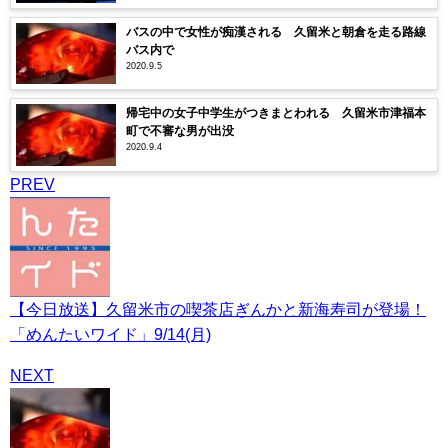
バスの中で女性が痴漢される 久留米と朝倉を走る路線
バス内で
2020.9.5
帰宅中の女子中学生がつきまとわれる 久留米市津福本
町で不審な男が出没
2020.9.4
PREV
【今日放送】久留米市の喫茶店ぎんかと新海寿司が登場！
「めんたいワイド」9/14(月)
NEXT