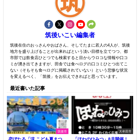
筑後いこい編集者
筑後在住のおっさんやおばさん、そしてたまに若人の4人が、筑後
地方を盛り上げることが出来ればという淡い目標を立てつつ、都
市部では飲食店ひとつでも検索すると目からウロコな情報や口コ
ミが湧き出てきますが、田舎では食べログの口コミひとつ出てこ
ない（そもそも食べログに掲載されていない）という悲惨な状況
を変えるべく、「筑後」をお伝えできればと思っています。
最近書いた記事
筑後市
大牟田市
恋ぼたる「涼 こども夏まつ
「ほねのひみつ」8月開催！