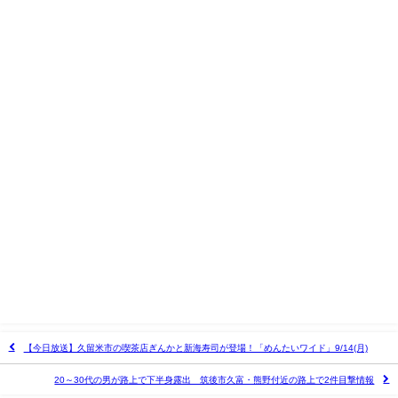
【今日放送】久留米市の喫茶店ぎんかと新海寿司が登場！「めんたいワイド」9/14(月)
20～30代の男が路上で下半身露出 筑後市久富・熊野付近の路上で2件目撃情報