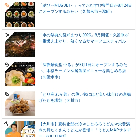
「結び～MUSUBI～」っておむすび専門店が8月24日
にオープンするみたい（久留米市三潴町）
「水の祭典久留米まつり2026」8月開催！久留米が
一番燃え上がり、熱くなるサマーフェスティバル
「深夜麺食堂 中る」が8月1日にオープンするみた
い。本格ラーメンや居酒屋メニューを楽しめる店
（久留米市）
「とり商 わか菜」の薄い衣にほど良い味付けの唐揚
げたちを堪能（大川市）
【大川市】夏特化型の冷やしとろろうどんや栄養満
点の具だくさんうどんが登場！「うどんMAPサタデ
ー」8月1日放送