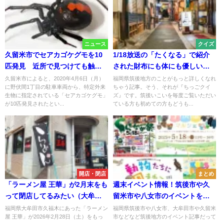
ニュース
クイズ
久留米市でセアカゴケグモを10
1/18放送の「たくなる」で紹介
匹発見 近所で見つけても触ら
された財布にも体にも優しい久
ず市へ通報を
留米市の大人気食べ放題のお店
久留米市によると、2020年4月6日（月）
福岡県筑後地方のことがもっと詳しくなれ
に野伏間1丁目の駐車車両から、特定外来
ちゃう記事。そう、それが『ちっごクイ
はどこ？（ちっごクイズ）
生物に指定されている「セアカゴケグモ」
ズ』です。筑後いこいを毎度ご覧いただい
が10匹発見されたとい...
ている方も初めての方もどうも...
開店・閉店
まとめ
「ラーメン屋 王華」が2月末をも
週末イベント情報！筑後市や久
って閉店してるみたい（大牟田
留米市や八女市のイベントをま
市）
とめて公開（5月17日・18日）
福岡県大牟田市久福木にあった「ラーメン
福岡県筑後市や八女市、大牟田市や久留米
屋 王華」が2026年2月28日（土）をもっ
市などなど筑後地方のイベント記事だって