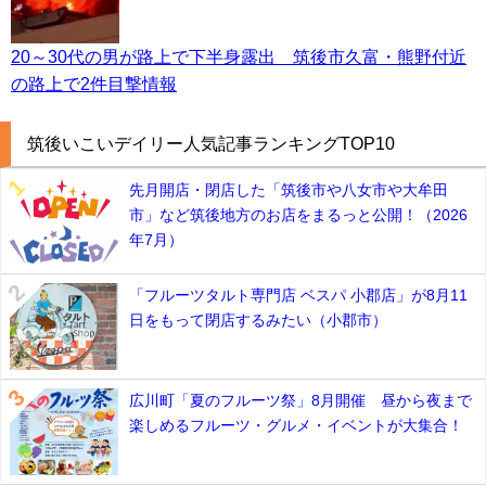
20～30代の男が路上で下半身露出 筑後市久富・熊野付近
の路上で2件目撃情報
筑後いこいデイリー人気記事ランキングTOP10
先月開店・閉店した「筑後市や八女市や大牟田
市」など筑後地方のお店をまるっと公開！（2026
年7月）
「フルーツタルト専門店 ベスパ 小郡店」が8月11
日をもって閉店するみたい（小郡市）
広川町「夏のフルーツ祭」8月開催 昼から夜まで
楽しめるフルーツ・グルメ・イベントが大集合！