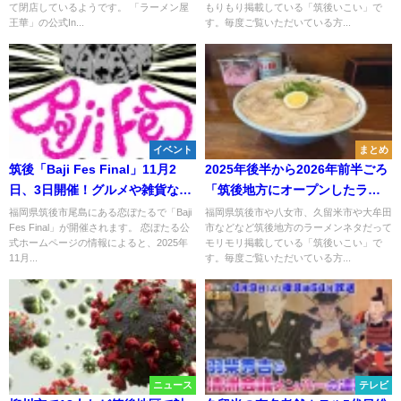
て閉店しているようです。 「ラーメン屋
もりもり掲載している「筑後いこい」で
王華」の公式In...
す。毎度ご覧いただいている方...
イベント
まとめ
筑後「Baji Fes Final」11月2
2025年後半から2026年前半ごろ
日、3日開催！グルメや雑貨など
「筑後地方にオープンしたラー
2日間とも約60店舗が出店！
メン屋さん」をまるっと公開！
福岡県筑後市尾島にある恋ぼたるで「Baji
福岡県筑後市や八女市、久留米市や大牟田
Fes Final」が開催されます。 恋ぼたる公
市などなど筑後地方のラーメンネタだって
式ホームページの情報によると、2025年
モリモリ掲載している「筑後いこい」で
11月...
す。毎度ご覧いただいている方...
ニュース
テレビ