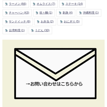
ラーメン
(66)
オムライス
(7)
ステーキ
(14)
チャーハン
(43)
担々麵
(1)
刺身
(4)
沖縄料理
(1)
サンドイッチ
(6)
お弁当
(2)
おにぎり
(5)
台湾料理
(1)
うどん
(30)