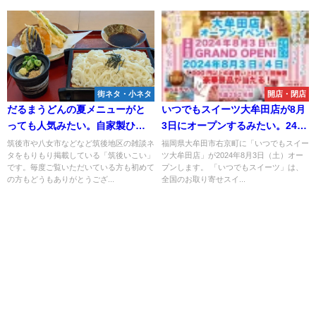
街ネタ・小ネタ
開店・閉店
だるまうどんの夏メニューがと
いつでもスイーツ大牟田店が8月
っても人気みたい。自家製ひや
3日にオープンするみたい。24時
むぎがめっちゃ美味しそう！
間スイーツ専門無人販売所
筑後市や八女市などなど筑後地区の雑談ネ
福岡県大牟田市右京町に「いつでもスイー
タをもりもり掲載している「筑後いこい」
ツ大牟田店」が2024年8月3日（土）オー
（筑後市）
です。毎度ご覧いただいている方も初めて
プンします。 「いつでもスイーツ」は、
の方もどうもありがとうござ...
全国のお取り寄せスイ...