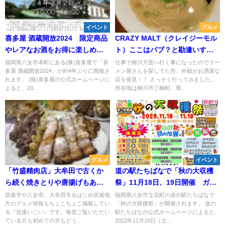
イベント
グルメ
喜多屋 酒蔵開放2024 限定商品
CRAZY MALT（クレイジーモル
やレアなお酒をお得に楽しめ
ト）ここはパブ？と勘違いする
る！ 5年ぶりに唎き酒大会も開
ラーメン屋【柳川市】
福岡県八女市本町にある(株)喜多屋で「喜
仕事で柳川方面へ行く事になったのでラー
多屋 酒蔵開放2024」が約4年ぶりに開催さ
メン屋さんを探してた所、外観がお洒落な
催
れます。 (株)喜多屋の公式ホームページに
店を発見！！ さっそく行ってみました。
よると、20...
所在地は柳川市三橋町、県...
グルメ
イベント
「竹盛精肉店」大牟田で古くか
道の駅たちばなで「秋の大収穫
ら続く焼きとりや唐揚げもある
祭」11月18日、19日開催 ガラ
お肉屋さん
ポン抽選会やキウイ・みかんの
筑後市や八女市、大牟田市をはじめ筑後地
福岡県八女市立花町の道の駅たちばなで
方のグルメ情報もちょこちょこ掲載してい
「秋の大収穫祭」が開催されます。 道の
詰め放題など内容盛りだくさ
る『筑後いこい』です。毎度ご覧いただい
駅たちばなの公式ホームページによると、
ん！
ている方も初めての方もどう...
2022年11月19日（土...