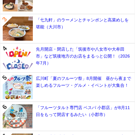
「七九軒」のラーメンとチャンポンと高菜めしを
堪能（大川市）
先月開店・閉店した「筑後市や八女市や大牟田
市」など筑後地方のお店をまるっと公開！（2026
年7月）
広川町「夏のフルーツ祭」8月開催 昼から夜まで
楽しめるフルーツ・グルメ・イベントが大集合！
「フルーツタルト専門店 ベスパ 小郡店」が8月11
日をもって閉店するみたい（小郡市）