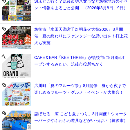
週末どこ行く？筑後市や八女市など筑後地方のイベ
ント情報をまるごと公開！（2026年8月8日、9日）
筑後市『水田天満宮千灯明花火大祭2026』8月開
催 夏の終わりにファンタジーな思い出を！打上花
火も実施
CAFE＆BAR『KEE THREE』が筑後市に8月8日オ
ープンするみたい。筑後市役所ちかく
広川町「夏のフルーツ祭」8月開催 昼から夜まで
楽しめるフルーツ・グルメ・イベントが大集合！
恋ぼたる「涼 こども夏まつり」8月開催！ウォータ
ーパークやふわふわ遊具などがいっぱい（筑後市）