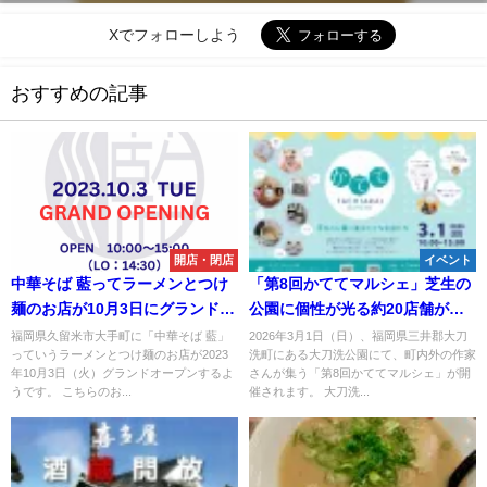
Xでフォローしよう
おすすめの記事
開店・閉店
イベント
中華そば 藍ってラーメンとつけ
「第8回かててマルシェ」芝生の
麺のお店が10月3日にグランドオ
公園に個性が光る約20店舗が集
ープンするみたい。9月29日、30
結！レタスフェスタも同時開催
福岡県久留米市大手町に「中華そば 藍」
2026年3月1日（日）、福岡県三井郡大刀
っていうラーメンとつけ麺のお店が2023
洗町にある大刀洗公園にて、町内外の作家
日プレオープン（久留米）
（大刀洗町）
年10月3日（火）グランドオープンするよ
さんが集う「第8回かててマルシェ」が開
うです。 こちらのお...
催されます。 大刀洗...