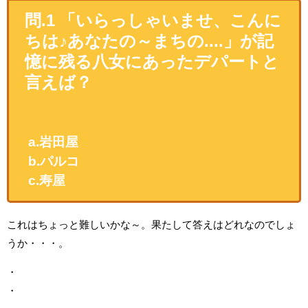
問.1 「いらっしゃいませ、こんに
ちは♪あなたの～まちの....」が記
憶に残る八女にあったデパートと
言えば？
a.岩田屋
b.パルコ
c.寿屋
これはちょっと難しいかな～。果たして答えはどれなのでしょ
うか・・・。
・
・