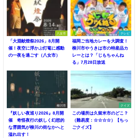
八女市
テレビ
「大淵献燈祭2026」8月開
福岡ご当地カレーを大調査！
催！夜空に浮かぶ灯篭に感動
柳川市やうきは市の特産品カ
の一夜を過ごす（八女市）
レーとは？「じもちゃんね
る」7月28日放送
柳川市
クイズ
『妖しい夜巡り2026』8月開
この場所は久留米市のどこ？
催 奇怪夜行の妖しく幻想的
（難易度：☆☆☆☆）【ちっ
な雰囲気が柳川の街なかへと
ごクイズ】
溢れ出す！