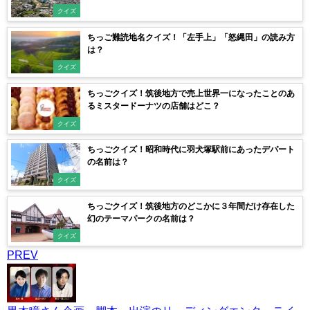
クイズ
ちっご難読地名クイズ！「左手上」「怒縄田」の読み方
は？
クイズ
ちっごクイズ！筑後地方で売上世界一になったことのあ
るミスタードーナツの店舗はどこ？
クイズ
ちっごクイズ！昭和時代に羽犬塚駅前にあったデパート
の名前は？
クイズ
ちっごクイズ！筑後地方のどこかに３年間だけ存在した
幻のテーマパークの名前は？
クイズ
PREV