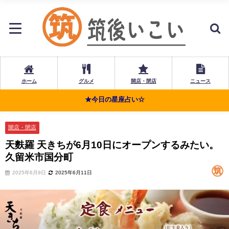
ホーム
グルメ
開店・閉店
ニュース
★今日の星座占い☆
開店・閉店
天麩羅 天きちが6月10日にオープンするみたい。
久留米市国分町
2025年6月9日
2025年6月11日