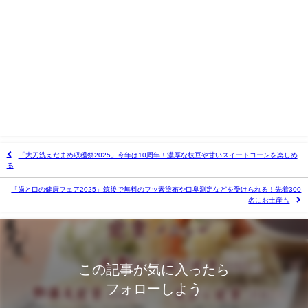
「大刀洗えだまめ収穫祭2025」今年は10周年！濃厚な枝豆や甘いスイートコーンを楽しめ
る
「歯と口の健康フェア2025」筑後で無料のフッ素塗布や口臭測定などを受けられる！先着300
名にお土産も
この記事が気に入ったら
フォローしよう