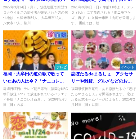
10人死亡【3月14日】
「雨ニモマケズ、」
2022年3月14日（月）、筑後地区で新型コ
2020年9月6日（日）午前11時より、テレ
ロナウイルスの陽性者が確認された方の居
Ｑ（7ch）にて放送される「雨ニモマケ
住地は、久留米市54人、大牟田市42人、
ズ、再び」に久留米市田主丸町が登場しま
八女市27人、柳川...
す。 番組では、朝...
テレビ
イベント
福岡・大牟田の道の駅で歌って
恋ぼたるdeまるしぇ アクセサ
いたあの人は今？「ナニコレ珍
リーや雑貨、グルメなどのお店
百景」5月3日放送
が大集合！（筑後市）
毎週日曜日にテレビ朝日系列（福岡はKBC
福岡県筑後市尾島にある恋ぼたるで「恋ぼ
朝日放送 1ch）で放送されているバラエテ
たるdeまるしぇ」が開催されます。 恋ぼ
ィ番組「ナニコレ珍百景」。 2026年5月3
たる公式ホームページによると、2025年2
日（日）の放...
月16日（日）に開...