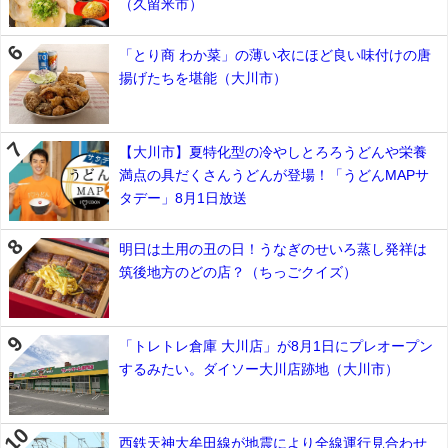
（久留米市）
「とり商 わか菜」の薄い衣にほど良い味付けの唐
揚げたちを堪能（大川市）
【大川市】夏特化型の冷やしとろろうどんや栄養
満点の具だくさんうどんが登場！「うどんMAPサ
タデー」8月1日放送
明日は土用の丑の日！うなぎのせいろ蒸し発祥は
筑後地方のどの店？（ちっごクイズ）
「トレトレ倉庫 大川店」が8月1日にプレオープン
するみたい。ダイソー大川店跡地（大川市）
西鉄天神大牟田線が地震により全線運行見合わせ