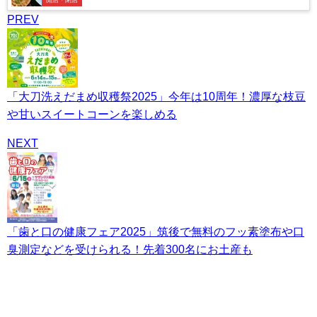
PREV
「大刀洗えだまめ収穫祭2025」今年は10周年！濃厚な枝豆
や甘いスイートコーンを楽しめる
NEXT
「歯と口の健康フェア2025」筑後で無料のフッ素塗布や口
臭測定などを受けられる！先着300名にお土産も