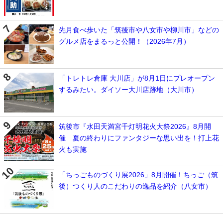
先月食べ歩いた「筑後市や八女市や柳川市」などの
グルメ店をまるっと公開！（2026年7月）
「トレトレ倉庫 大川店」が8月1日にプレオープン
するみたい。ダイソー大川店跡地（大川市）
筑後市『水田天満宮千灯明花火大祭2026』8月開
催 夏の終わりにファンタジーな思い出を！打上花
火も実施
「ちっごものづくり展2026」8月開催！ちっご（筑
後）つくり人のこだわりの逸品を紹介（八女市）