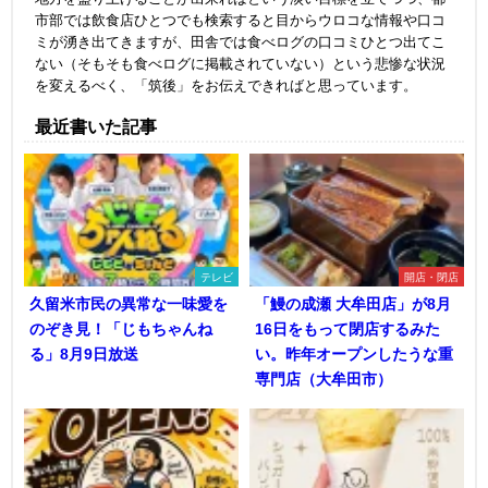
市部では飲食店ひとつでも検索すると目からウロコな情報や口コ
ミが湧き出てきますが、田舎では食べログの口コミひとつ出てこ
ない（そもそも食べログに掲載されていない）という悲惨な状況
を変えるべく、「筑後」をお伝えできればと思っています。
最近書いた記事
テレビ
開店・閉店
久留米市民の異常な一味愛を
「鰻の成瀬 大牟田店」が8月
のぞき見！「じもちゃんね
16日をもって閉店するみた
る」8月9日放送
い。昨年オープンしたうな重
専門店（大牟田市）