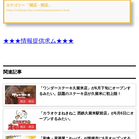
カテゴリー 「開店・閉店」
https://chikugo-ikoi.com/category/open-close
★★★情報提供求ム★★★
関連記事
「ワンダーステーキ久留米店」が6月下旬にオープンす
るみたい。話題のステーキ店が久留米に初上陸！
開店・閉店
「カラオケまねきねこ 西鉄久留米駅前店」が6月6日にオ
ープンするみたい。
開店・閉店
「和食・居酒屋こわっぱ」が筑後市に6月オープンする