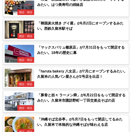
みたい。はつ美寿司の姉妹店
開店・閉店
「韓国炭火焼き グイ屋」が6月2日にオープンするみた
い。西鉄久留米駅そば
開店・閉店
「マックスバリュ櫛原店」が7月31日をもって閉店する
みたい。18年の歴史に幕
開店・閉店
「haruta bakery 八女店」が7月にオープンするみたい。
久留米の人気パン屋さんが2号店を出店！
開店・閉店
「豚骨と担々 ラーメン舜」が6月22日をもって閉店する
みたい。久留米市諏訪野町一丁田交差点そばの店
開店・閉店
「沖縄そば北谷亭」が5月7日をもって閉店してるみた
い。久留米で本格的な沖縄そばが味わえる店
開店・閉店