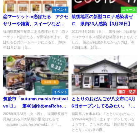
イベント
ニュース
恋マーケットin恋ぼたる アクセ
筑後地区の新型コロナ感染者ゼ
サリーや雑貨、スイーツなどの
ロ 県内23人感染【3月28日】
お店がいっぱい！
福岡県筑後市尾島にある恋ぼたるで「恋マ
2021年3月28日（日）、筑後地区では新型
ーケットin恋ぼたる」が開催されます。 恋
コロナウイルス感染者は確認されませんで
ぼたる公式ホームページによると、2024
した。 感染が確認されなかったのは、今
年11月24日（日...
月2日以来、26日...
イベント
開店・閉店
筑後市「autumn music festival
ととりのおだんごが八女市に4月
vol.1」 第40回ゆめmaRche同
6日オープンしてるみたい。「原
時開催！音楽やグルメなどをゆ
始焼き酒場 ととり」のお昼の
2025年9月23日（火・祝）、福岡県筑後市
福岡県八女市本町に「ととりのおだんご」
尾島にある川の駅船小屋 恋ぼたるで
が2024年4月6日（土）オープンしている
っくりと楽しめる
部！
「autumn music festival vol.1」と「...
ようです。 こちらの店は「原始焼き酒場
ととり」のお昼の部...