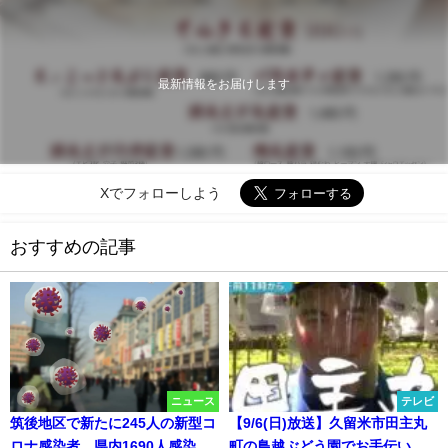
最新情報をお届けします
Xでフォローしよう
おすすめの記事
ニュース
テレビ
筑後地区で新たに245人の新型コ
【9/6(日)放送】久留米市田主丸
ロナ感染者 県内1690人感染、
町の鳥越ぶどう園でお手伝い！