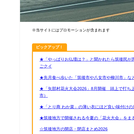
※当サイトにはプロモーションが含まれます
ピックアップ！
★「やっぱりお仏壇は？」と聞かれたら筑後民が
ごクイ
★先月食べ歩いた「筑後市や八女市や柳川市」など
★「矢部村花火大会2026」8月開催 頭上で打
市）
★「とり商 わか菜」の薄い衣にほど良い味付けの
★筑後地方で開催される今夏の「花火大会」をまる
☆筑後地方の開店・閉店まとめ2026