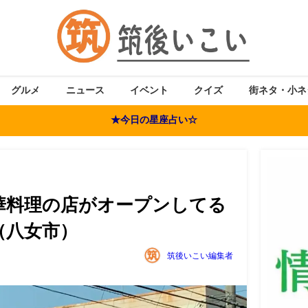
グルメ
ニュース
イベント
クイズ
街ネタ・小ネ
★今日の星座占い☆
華料理の店がオープンしてる
（八女市）
筑後いこい編集者