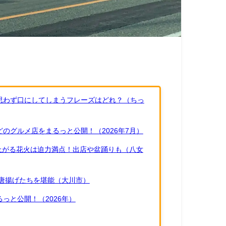
思わず口にしてしまうフレーズはどれ？（ちっ
のグルメ店をまるっと公開！（2026年7月）
ち上がる花火は迫力満点！出店や盆踊りも（八女
唐揚げたちを堪能（大川市）
っと公開！（2026年）