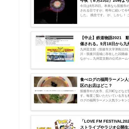
今夜（８月25日）20時よ
今日は8月25日。本来なら筑後
される日ですが、昨年に続いて今
した。 残念です。 が、しかし！ ここでビッグニュース！ 実は千灯明祭は中止だけど、神事のみ
夕方に行われ、境内には10...
【中止】鉄道物語2021
催される。9月18日から
九州芸文館（筑後市大字津島1131
川・筑後川流域に存在した22路線・
ながっ... 九州芸文館の公式ホームページによると、9月18日（土）～10月10日（日）まで開催さ
れるこのイベン...
食べログの福岡ラーメン人
区のお店はどこ？
筑後市や八女市、広川町などなど
す。毎度ご覧いただいている方も初めての
ログの福岡ラーメン人気ランキング
店ありますので紹介したいと思います
「LOVE FM FESTIV
ストライブやラジオ公開生放