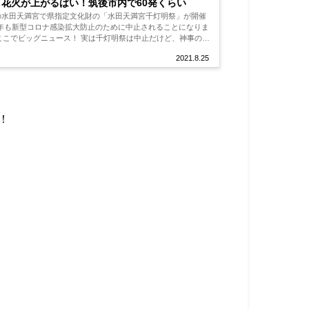
り花火が上がるばい！筑後市内で60発くらい
市の水田天満宮で県指定文化財の「水田天満宮千灯明祭」が開催
年も新型コロナ感染拡大防止のために中止されることになりま
2021.8.25
！