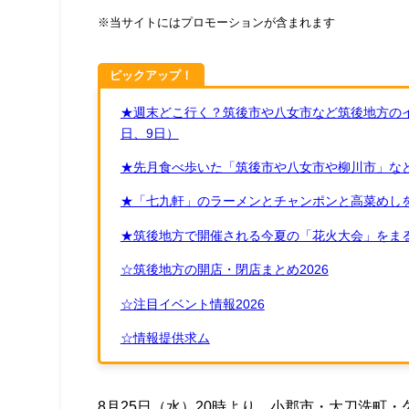
※当サイトにはプロモーションが含まれます
ピックアップ！
★週末どこ行く？筑後市や八女市など筑後地方のイ
日、9日）
★先月食べ歩いた「筑後市や八女市や柳川市」など
★「七九軒」のラーメンとチャンポンと高菜めし
★筑後地方で開催される今夏の「花火大会」をまる
☆筑後地方の開店・閉店まとめ2026
☆注目イベント情報2026
☆情報提供求ム
8月25日（水）20時より、小郡市・大刀洗町・