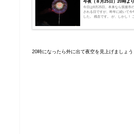
今夜（８月25日）20時よ
今日は8月25日。本来なら筑後
される日ですが、昨年に続いて今
した。 残念です。 が、しかし！ ここでビッグニュース！ 実は千灯明祭は中止だけど、神事のみ
夕方に行われ、境内には10...
20時になったら外に出て夜空を見上げましょう