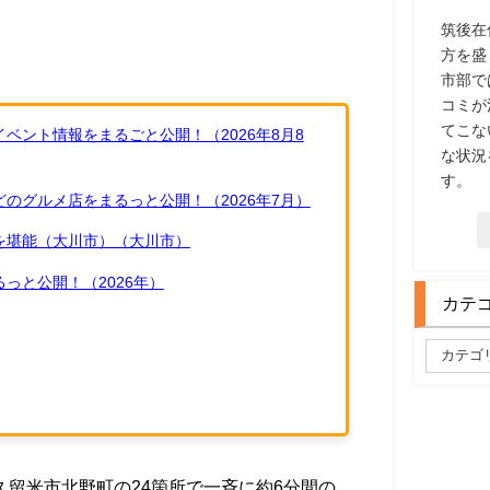
筑後在
方を盛
市部で
コミが
てこな
ベント情報をまるごと公開！（2026年8月8
な状況
す。
のグルメ店をまるっと公開！（2026年7月）
を堪能（大川市）（大川市）
っと公開！（2026年）
カテ
久留米市北野町の24箇所で一斉に約6分間の