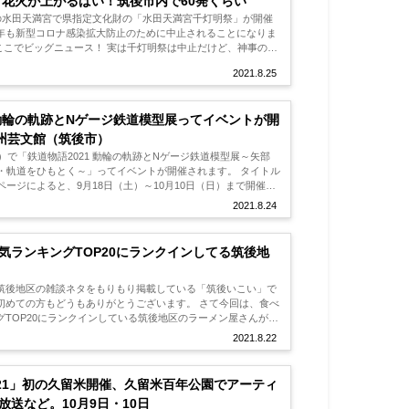
り花火が上がるばい！筑後市内で60発くらい
市の水田天満宮で県指定文化財の「水田天満宮千灯明祭」が開催
年も新型コロナ感染拡大防止のために中止されることになりま
2021.8.25
 動輪の軌跡とNゲージ鉄道模型展ってイベントが開
九州芸文館（筑後市）
）で「鉄道物語2021 動輪の軌跡とNゲージ鉄道模型展～矢部
軌道をひもとく～」ってイベントが開催されます。 タイトル
2021.8.24
気ランキングTOP20にランクインしてる筑後地
筑後地区の雑談ネタをもりもり掲載している「筑後いこい」で
方もどうもありがとうございます。 さて今回は、食べ
TOP20にランクインしている筑後地区のラーメン屋さんが3
...
2021.8.22
AL2021」初の久留米開催、久留米百年公園でアーティ
送など。10月9日・10日