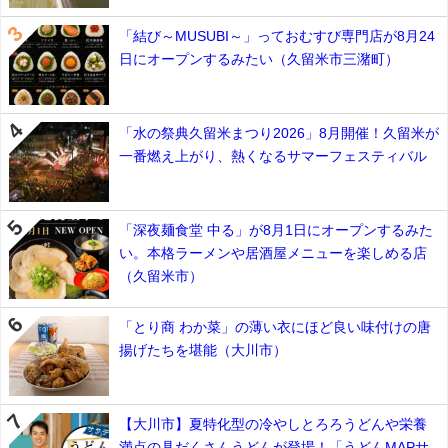
「結び～MUSUBI～」っておむすび専門店が8月24
日にオープンするみたい（久留米市三潴町）
「水の祭典久留米まつり2026」8月開催！久留米が
一番燃え上がり、熱くなるサマーフェスティバル
「深夜麺食堂 中る」が8月1日にオープンするみた
い。本格ラーメンや居酒屋メニューを楽しめる店
（久留米市）
「とり商 わか菜」の薄い衣にほど良い味付けの唐
揚げたちを堪能（大川市）
【大川市】夏特化型の冷やしとろろうどんや栄養
満点の具だくさんうどんが登場！「うどんMAPサ