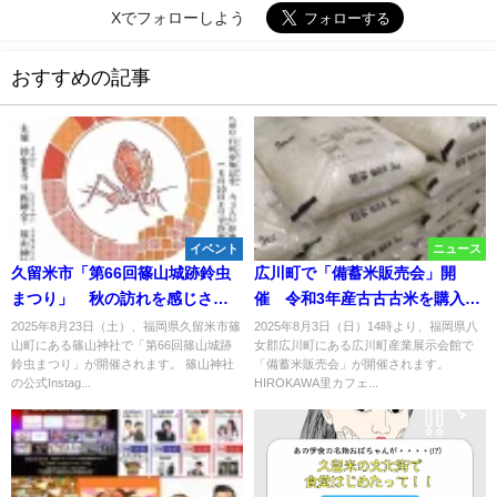
Xでフォローしよう
おすすめの記事
イベント
ニュース
久留米市「第66回篠山城跡鈴虫
広川町で「備蓄米販売会」開
まつり」 秋の訪れを感じさせ
催 令和3年産古古古米を購入数
る名月と城跡と鈴虫のロマンチ
制限なしで販売！
2025年8月23日（土）、福岡県久留米市篠
2025年8月3日（日）14時より、福岡県八
山町にある篠山神社で「第66回篠山城跡
女郡広川町にある広川町産業展示会館で
ックなお祭り！
鈴虫まつり」が開催されます。 篠山神社
「備蓄米販売会」が開催されます。
の公式Instag...
HIROKAWA里カフェ...