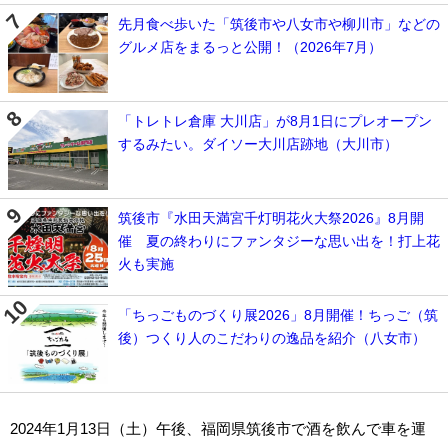
先月食べ歩いた「筑後市や八女市や柳川市」などの
グルメ店をまるっと公開！（2026年7月）
「トレトレ倉庫 大川店」が8月1日にプレオープン
するみたい。ダイソー大川店跡地（大川市）
筑後市『水田天満宮千灯明花火大祭2026』8月開
催 夏の終わりにファンタジーな思い出を！打上花
火も実施
「ちっごものづくり展2026」8月開催！ちっご（筑
後）つくり人のこだわりの逸品を紹介（八女市）
2024年1月13日（土）午後、福岡県筑後市で酒を飲んで車を運