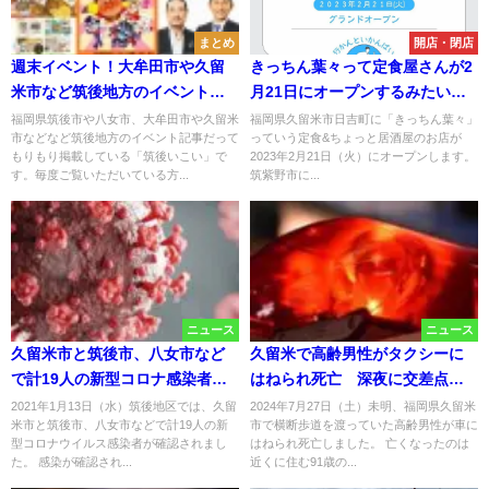
まとめ
開店・閉店
週末イベント！大牟田市や久留
きっちん葉々って定食屋さんが2
米市など筑後地方のイベント情
月21日にオープンするみたい。
報をまとめてお届け（6月28日、
学食の名物おばちゃんが手掛け
福岡県筑後市や八女市、大牟田市や久留米
福岡県久留米市日吉町に「きっちん葉々」
市などなど筑後地方のイベント記事だって
っていう定食&ちょっと居酒屋のお店が
29日）
る店
もりもり掲載している「筑後いこい」で
2023年2月21日（火）にオープンします。
す。毎度ご覧いただいている方...
筑紫野市に...
ニュース
ニュース
久留米市と筑後市、八女市など
久留米で高齢男性がタクシーに
で計19人の新型コロナ感染者
はねられ死亡 深夜に交差点を
県内では252人【1月13日】
横断中
2021年1月13日（水）筑後地区では、久留
2024年7月27日（土）未明、福岡県久留米
米市と筑後市、八女市などで計19人の新
市で横断歩道を渡っていた高齢男性が車に
型コロナウイルス感染者が確認されまし
はねられ死亡しました。 亡くなったのは
た。 感染が確認され...
近くに住む91歳の...