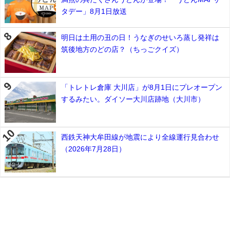
タデー」8月1日放送
明日は土用の丑の日！うなぎのせいろ蒸し発祥は
筑後地方のどの店？（ちっごクイズ）
「トレトレ倉庫 大川店」が8月1日にプレオープン
するみたい。ダイソー大川店跡地（大川市）
西鉄天神大牟田線が地震により全線運行見合わせ
（2026年7月28日）