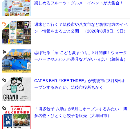
楽しめるフルーツ・グルメ・イベントが大集合！
週末どこ行く？筑後市や八女市など筑後地方のイベ
ント情報をまるごと公開！（2026年8月8日、9日）
恋ぼたる「涼 こども夏まつり」8月開催！ウォータ
ーパークやふわふわ遊具などがいっぱい（筑後市）
CAFE＆BAR『KEE THREE』が筑後市に8月8日オ
ープンするみたい。筑後市役所ちかく
「博多餃子 八助」が8月にオープンするみたい！博
多名物・ひとくち餃子を販売（大牟田市）