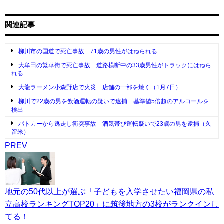
関連記事
柳川市の国道で死亡事故 71歳の男性がはねられる
大牟田の繁華街で死亡事故 道路横断中の33歳男性がトラックにはねら
れる
大龍ラーメン小森野店で火災 店舗の一部を焼く（1月7日）
柳川で22歳の男を飲酒運転の疑いで逮捕 基準値5倍超のアルコールを
検出
パトカーから逃走し衝突事故 酒気帯び運転疑いで23歳の男を逮捕（久
留米）
PREV
地元の50代以上が選ぶ「子どもを入学させたい福岡県の私
立高校ランキングTOP20」に筑後地方の3校がランクインし
てる！