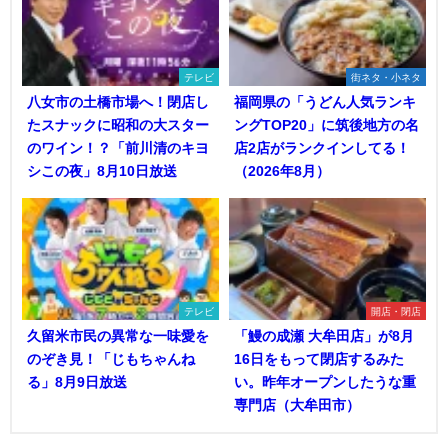
テレビ
街ネタ・小ネタ
八女市の土橋市場へ！閉店し
福岡県の「うどん人気ランキ
たスナックに昭和の大スター
ングTOP20」に筑後地方の名
のワイン！？「前川清のキヨ
店2店がランクインしてる！
シこの夜」8月10日放送
（2026年8月）
テレビ
開店・閉店
久留米市民の異常な一味愛を
「鰻の成瀬 大牟田店」が8月
のぞき見！「じもちゃんね
16日をもって閉店するみた
る」8月9日放送
い。昨年オープンしたうな重
専門店（大牟田市）