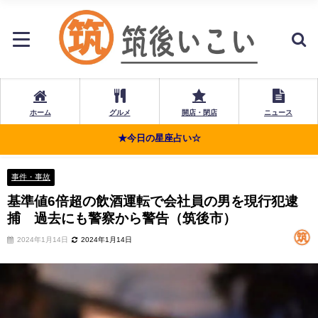
ホーム
グルメ
開店・閉店
ニュース
★今日の星座占い☆
事件・事故
基準値6倍超の飲酒運転で会社員の男を現行犯逮
捕 過去にも警察から警告（筑後市）
2024年1月14日
2024年1月14日