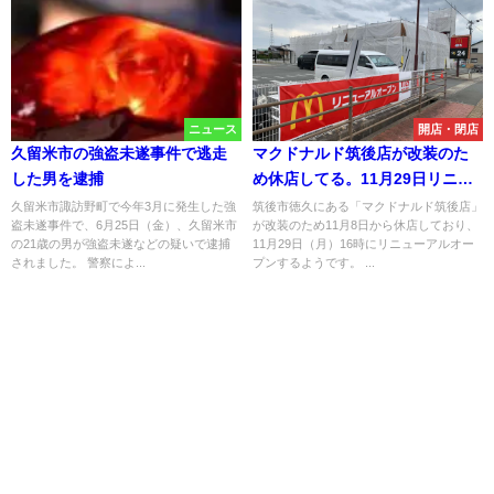
ニュース
開店・閉店
久留米市の強盗未遂事件で逃走
マクドナルド筑後店が改装のた
した男を逮捕
め休店してる。11月29日リニュ
ーアルオープン
久留米市諏訪野町で今年3月に発生した強
筑後市徳久にある「マクドナルド筑後店」
盗未遂事件で、6月25日（金）、久留米市
が改装のため11月8日から休店しており、
の21歳の男が強盗未遂などの疑いで逮捕
11月29日（月）16時にリニューアルオー
されました。 警察によ...
プンするようです。 ...