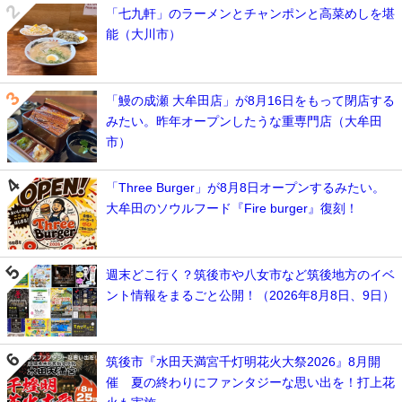
「七九軒」のラーメンとチャンポンと高菜めしを堪
能（大川市）
「鰻の成瀬 大牟田店」が8月16日をもって閉店する
みたい。昨年オープンしたうな重専門店（大牟田
市）
「Three Burger」が8月8日オープンするみたい。
大牟田のソウルフード『Fire burger』復刻！
週末どこ行く？筑後市や八女市など筑後地方のイベ
ント情報をまるごと公開！（2026年8月8日、9日）
筑後市『水田天満宮千灯明花火大祭2026』8月開
催 夏の終わりにファンタジーな思い出を！打上花