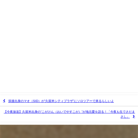
筑後出身のマオ（SID）が“久留米シティプラザ”にソロツアーで来るらしいよ
【今夜放送】久留米出身の“こがけん（おいでやすこが）”が地元愛を語る！「今夜も生でさだま
さし」