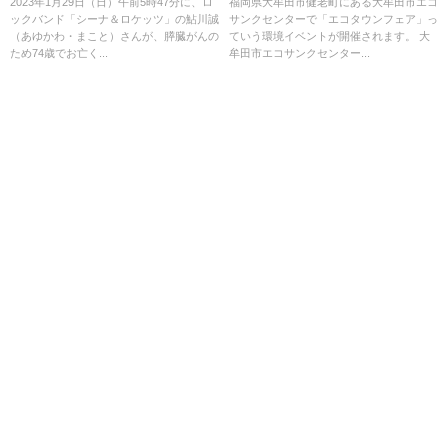
までロックに身を捧げた生涯
い。ハロウィンクイズラリーや
2023年1月29日（日）午前5時47分に、ロ
福岡県大牟田市健老町にある大牟田市エコ
ックバンド「シーナ＆ロケッツ」の鮎川誠
サンクセンターで「エコタウンフェア」っ
エコマルシェなど！10月30日
（あゆかわ・まこと）さんが、膵臓がんの
ていう環境イベントが開催されます。 大
（大牟田市）
ため74歳でお亡く...
牟田市エコサンクセンター...