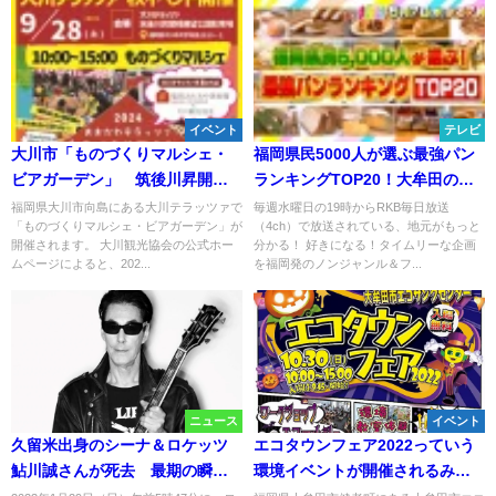
イベント
テレビ
大川市「ものづくりマルシェ・
福岡県民5000人が選ぶ最強パン
ビアガーデン」 筑後川昇開橋
ランキングTOP20！大牟田の石
を眺めながらビールを楽しも
窯パンなど「まじもん！」5月7
福岡県大川市向島にある大川テラッツァで
毎週水曜日の19時からRKB毎日放送
「ものづくりマルシェ・ビアガーデン」が
（4ch）で放送されている、地元がもっと
う！ワークショップやマルシェ
日放送
開催されます。 大川観光協会の公式ホー
分かる！ 好きになる！タイムリーな企画
も
ムページによると、202...
を福岡発のノンジャンル＆フ...
ニュース
イベント
久留米出身のシーナ＆ロケッツ
エコタウンフェア2022っていう
鮎川誠さんが死去 最期の瞬間
環境イベントが開催されるみた