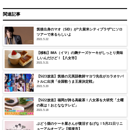
関連記事
筑後出身のマオ（SID）が“久留米シティプラザ”にソロ
ツアーで来るらしいよ
2021.5.22
【移転】IMA（イマ）の麹チーズケーキがしっとり美味
しいんだけど！【八女市】
2021.5.21
【5/23放送】筑後の元英語教師マヨワ先生がカラオケバ
トルに出演「全国歌うま王座決定戦」
2021.5.20
【5/22放送】福岡が誇る高級茶！八女茶を大研究「土曜
の夜は！おとななテレビ」
2021.5.18
ぶどう畑のケーキ屋さんが復活するげな！5月21日リニ
ューアルオープン【筑後市】