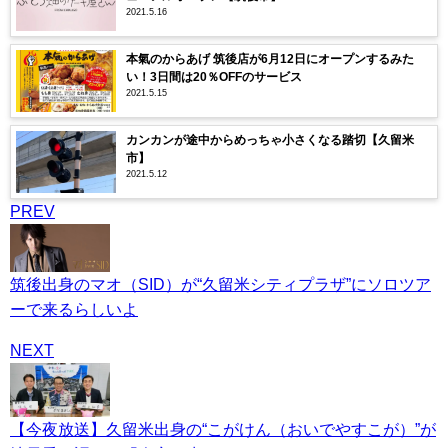
2021.5.16
本氣のからあげ 筑後店が6月12日にオープンするみた
い！3日間は20％OFFのサービス
2021.5.15
カンカンが途中からめっちゃ小さくなる踏切【久留米
市】
2021.5.12
PREV
筑後出身のマオ（SID）が“久留米シティプラザ”にソロツア
ーで来るらしいよ
NEXT
【今夜放送】久留米出身の“こがけん（おいでやすこが）”が