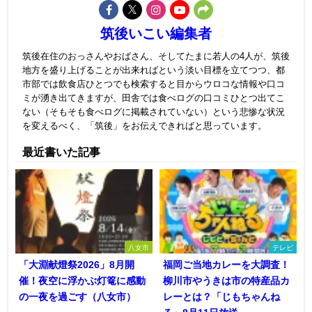
筑後いこい編集者
筑後在住のおっさんやおばさん、そしてたまに若人の4人が、筑後
地方を盛り上げることが出来ればという淡い目標を立てつつ、都
市部では飲食店ひとつでも検索すると目からウロコな情報や口コ
ミが湧き出てきますが、田舎では食べログの口コミひとつ出てこ
ない（そもそも食べログに掲載されていない）という悲惨な状況
を変えるべく、「筑後」をお伝えできればと思っています。
最近書いた記事
八女市
テレビ
「大淵献燈祭2026」8月開
福岡ご当地カレーを大調査！
催！夜空に浮かぶ灯篭に感動
柳川市やうきは市の特産品カ
の一夜を過ごす（八女市）
レーとは？「じもちゃんね