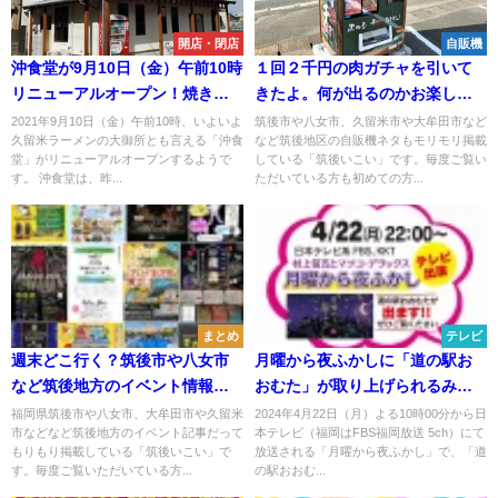
開店・閉店
自販機
沖食堂が9月10日（金）午前10時
１回２千円の肉ガチャを引いて
リニューアルオープン！焼きめ
きたよ。何が出るのかお楽し
しも復活！（久留米市）
み！（八女市）
2021年9月10日（金）午前10時、いよいよ
筑後市や八女市、久留米市や大牟田市など
久留米ラーメンの大御所とも言える「沖食
など筑後地区の自販機ネタもモリモリ掲載
堂」がリニューアルオープンするようで
している「筑後いこい」です。毎度ご覧い
す。 沖食堂は、昨...
ただいている方も初めての方...
まとめ
テレビ
週末どこ行く？筑後市や八女市
月曜から夜ふかしに「道の駅お
など筑後地方のイベント情報を
おむた」が取り上げられるみた
まるごと公開！（2026年8月8
い！4月22日放送
福岡県筑後市や八女市、大牟田市や久留米
2024年4月22日（月）よる10時00分から日
市などなど筑後地方のイベント記事だって
本テレビ（福岡はFBS福岡放送 5ch）にて
日、9日）
もりもり掲載している「筑後いこい」で
放送される「月曜から夜ふかし」で、「道
す。毎度ご覧いただいている方...
の駅おおむ...