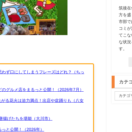
筑後在
方を盛
市部で
コミが
てこな
な状況
す。
思わず口にしてしまうフレーズはどれ？（ちっ
カテ
のグルメ店をまるっと公開！（2026年7月）
ち上がる花火は迫力満点！出店や盆踊りも（八女
唐揚げたちを堪能（大川市）
っと公開！（2026年）