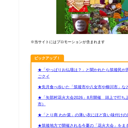
※当サイトにはプロモーションが含まれます
ピックアップ！
★「やっぱりお仏壇は？」と聞かれたら筑後民が
ごクイ
★先月食べ歩いた「筑後市や八女市や柳川市」など
★「矢部村花火大会2026」8月開催 頭上で打
市）
★「とり商 わか菜」の薄い衣にほど良い味付けの
★筑後地方で開催される今夏の「花火大会」をまる