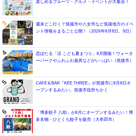
楽しめるフルーツ・グルメ・イベントが大集合！
週末どこ行く？筑後市や八女市など筑後地方のイベ
ント情報をまるごと公開！（2026年8月8日、9日）
恋ぼたる「涼 こども夏まつり」8月開催！ウォータ
ーパークやふわふわ遊具などがいっぱい（筑後市）
CAFE＆BAR『KEE THREE』が筑後市に8月8日オ
ープンするみたい。筑後市役所ちかく
「博多餃子 八助」が8月にオープンするみたい！博
多名物・ひとくち餃子を販売（大牟田市）