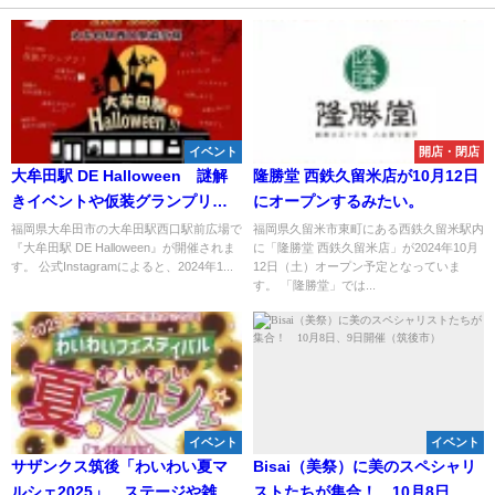
イベント
開店・閉店
大牟田駅 DE Halloween 謎解
隆勝堂 西鉄久留米店が10月12日
きイベントや仮装グランプリな
にオープンするみたい。
ど開催！
福岡県大牟田市の大牟田駅西口駅前広場で
福岡県久留米市東町にある西鉄久留米駅内
『大牟田駅 DE Halloween』が開催されま
に「隆勝堂 西鉄久留米店」が2024年10月
す。 公式Instagramによると、2024年1...
12日（土）オープン予定となっていま
す。 「隆勝堂」では...
イベント
イベント
サザンクス筑後「わいわい夏マ
Bisai（美祭）に美のスペシャリ
ルシェ2025」 ステージや雑貨
ストたちが集合！ 10月8日、9