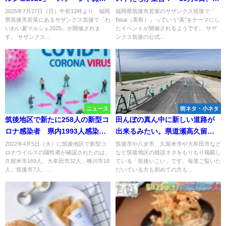
やワークショップなど一日楽し
日開催（筑後市）
2025年7月27日（日）午前11時より、福岡
福岡県筑後市若菜のサザンクス筑後で「
県筑後市若菜にあるサザンクス筑後で「わ
Bisai（美祭）」っていう“美”をテーマにし
くすごせる！
いわい夏マルシェ2025」が開催されま
たイベントが開催されるようです。 サザ
す。 サザンクス...
ンクス筑後の公式...
ニュース
街ネタ・小ネタ
筑後地区で新たに258人の新型コ
田んぼの真ん中に新しい道路が
ロナ感染者 県内1993人感染、4
出来るみたい。県道瀬高久留米
人死亡【4月5日】
線の新設工事だって
2022年4月5日（火）に筑後地区で新型コ
筑後市や八女市、久留米市や大牟田市など
ロナウイルスの陽性者が確認されたのは、
など筑後地区の雑談ネタをもりもり掲載し
久留米市169人、大牟田市32人、柳川市18
ている「筑後いこい」です。毎度ご覧いた
人、筑後市7人、...
だいている方も初めての方も...