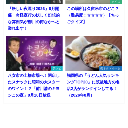
柳川市
クイズ
『妖しい夜巡り2026』8月開
この場所は久留米市のどこ？
催 奇怪夜行の妖しく幻想的
（難易度：☆☆☆☆）【ちっ
な雰囲気が柳川の街なかへと
ごクイズ】
溢れ出す！
テレビ
街ネタ・小ネタ
八女市の土橋市場へ！閉店し
福岡県の「うどん人気ランキ
たスナックに昭和の大スター
ングTOP20」に筑後地方の名
のワイン！？「前川清のキヨ
店2店がランクインしてる！
シこの夜」8月10日放送
（2026年8月）