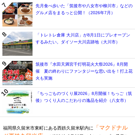
先月食べ歩いた「筑後市や八女市や柳川市」などの
グルメ店をまるっと公開！（2026年7月）
「トレトレ倉庫 大川店」が8月1日にプレオープン
するみたい。ダイソー大川店跡地（大川市）
筑後市『水田天満宮千灯明花火大祭2026』8月開
催 夏の終わりにファンタジーな思い出を！打上花
火も実施
「ちっごものづくり展2026」8月開催！ちっご（筑
後）つくり人のこだわりの逸品を紹介（八女市）
「マクドナル
福岡県久留米市東町にある西鉄久留米駅内に