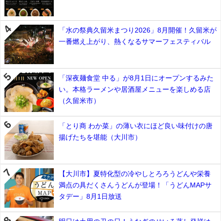
「水の祭典久留米まつり2026」8月開催！久留米が
一番燃え上がり、熱くなるサマーフェスティバル
「深夜麺食堂 中る」が8月1日にオープンするみた
い。本格ラーメンや居酒屋メニューを楽しめる店
（久留米市）
「とり商 わか菜」の薄い衣にほど良い味付けの唐
揚げたちを堪能（大川市）
【大川市】夏特化型の冷やしとろろうどんや栄養
満点の具だくさんうどんが登場！「うどんMAPサ
タデー」8月1日放送