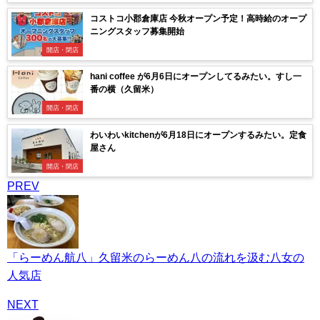
コストコ小郡倉庫店 今秋オープン予定！高時給のオープ
ニングスタッフ募集開始
開店・閉店
hani coffee が6月6日にオープンしてるみたい。すし一
番の横（久留米）
開店・閉店
わいわいkitchenが6月18日にオープンするみたい。定食
屋さん
開店・閉店
PREV
「らーめん航八」久留米のらーめん八の流れを汲む八女の
人気店
NEXT