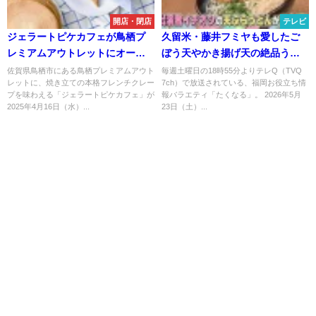
開店・閉店
テレビ
ジェラートピケカフェが鳥栖プ
久留米・藤井フミヤも愛したご
レミアムアウトレットにオープ
ぼう天やかき揚げ天の絶品うど
ンするみたい。焼き立ての本格
ん店が登場！「たくなる」5月23
佐賀県鳥栖市にある鳥栖プレミアムアウト
毎週土曜日の18時55分よりテレQ（TVQ
レットに、焼き立ての本格フレンチクレー
7ch）で放送されている、福岡お役立ち情
フレンチクレープを味わえる！
日放送
プを味わえる「ジェラートピケカフェ」が
報バラエティ「たくなる」。 2026年5月
2025年4月16日（水）...
23日（土）...