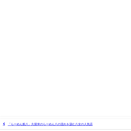
「らーめん航八」久留米のらーめん八の流れを汲む八女の人気店